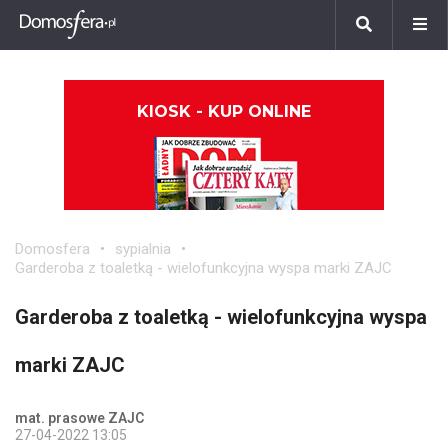
KIOSK - KUP ONLINE
Domosfera
sypialnia
Garderoba z toaletką - wielofunkcyjna wyspa marki ZAJC
Garderoba z toaletką - wielofunkcyjna wyspa
marki ZAJC
mat. prasowe ZAJC
27-04-2022 13:05