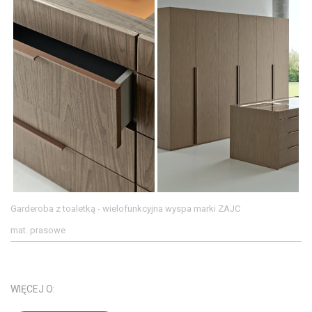
Garderoba z toaletką - wielofunkcyjna wyspa marki ZAJC
mat. prasowe
WIĘCEJ O: