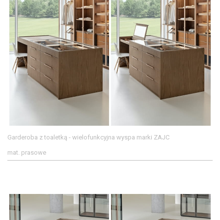
Garderoba z toaletką - wielofunkcyjna wyspa marki ZAJC
mat. prasowe