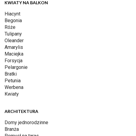
KWIATY NA BALKON
Hiacynt
Begonia
Róże
Tulipany
Oleander
Amarylis
Maciejka
Forsycja
Pelargonie
Bratki
Petunia
Werbena
Kwiaty
ARCHITEKTURA
Domy jednorodzinne
Branża
Pomysł na taras