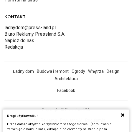
KONTAKT
ladnydom@press-land.pl
Biuro Reklamy Pressland S.A.
Napisz do nas
Redakcja
Ładny dom
Budowa i remont
Ogrody
Wnętrza
Design
Architektura
Facebook
Copyright © Pressland SA
Drogi użytkowniku!
O Nas
Reklama
Prywatność
Regulamin
Przez dalsze aktywne korzystanie z naszego Serwisu (scrollowanie,
Wszystkie artykuły
zamknięcie komunikatu, kliknięcie na elementy na stronie poza