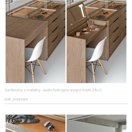
Garderoba z toaletką - wielofunkcyjna wyspa marki ZAJC
mat. prasowe