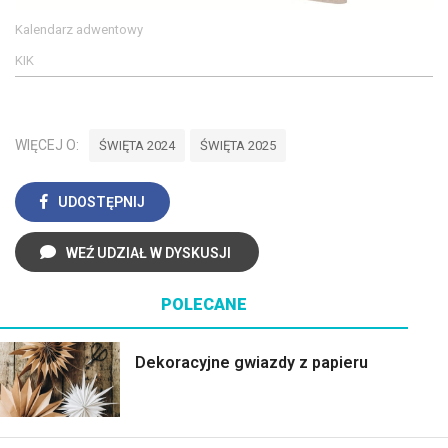
Kalendarz adwentowy
KIK
WIĘCEJ O:
ŚWIĘTA 2024
ŚWIĘTA 2025
UDOSTĘPNIJ
WEŹ UDZIAŁ W DYSKUSJI
POLECANE
Dekoracyjne gwiazdy z papieru