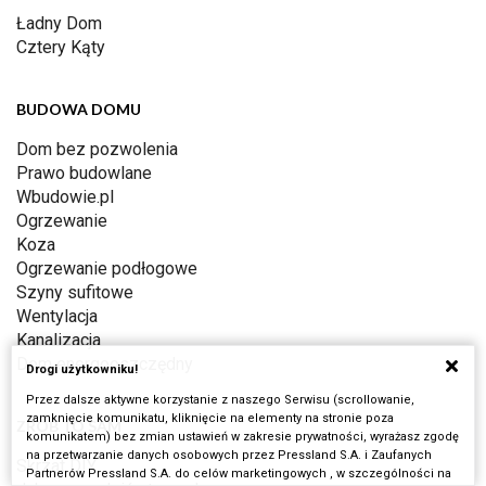
Ładny Dom
Cztery Kąty
BUDOWA DOMU
Dom bez pozwolenia
Prawo budowlane
Wbudowie.pl
Ogrzewanie
Koza
Ogrzewanie podłogowe
Szyny sufitowe
Wentylacja
Kanalizacja
Dom energooszczędny
Drogi użytkowniku!
Przez dalsze aktywne korzystanie z naszego Serwisu (scrollowanie,
zamknięcie komunikatu, kliknięcie na elementy na stronie poza
ZRÓB TO SAM
komunikatem) bez zmian ustawień w zakresie prywatności, wyrażasz zgodę
na przetwarzanie danych osobowych przez Pressland S.A. i Zaufanych
Skrzat DIY
Partnerów Pressland S.A. do celów marketingowych , w szczególności na