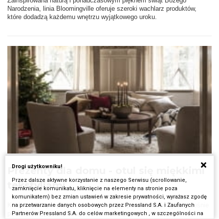
Zainspirowana naturą i ponadczasowym pięknem świąt Bożego
Narodzenia, linia Bloomingville oferuje szeroki wachlarz produktów,
które dodadzą każdemu wnętrzu wyjątkowego uroku.
Drogi użytkowniku!
Prezenty dla domu - otul się miękkimi
Przez dalsze aktywne korzystanie z naszego Serwisu (scrollowanie,
tekstyliami
zamknięcie komunikatu, kliknięcie na elementy na stronie poza
komunikatem) bez zmian ustawień w zakresie prywatności, wyrażasz zgodę
Kiedy myślimy o prezentach, które mają sprawić radość i jednocześnie
na przetwarzanie danych osobowych przez Pressland S.A. i Zaufanych
pełnić funkcję praktyczną, wybór idealnego podarunku bywa
Partnerów Pressland S.A. do celów marketingowych , w szczególności na