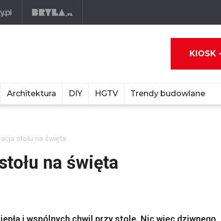
KIOSK 
Architektura
DIY
HGTV
Trendy budowlane
acja stołu na święta
stołu na święta
iepła i wspólnych chwil przy stole. Nic więc dziwnego,