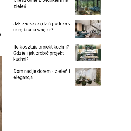
Mieszkanie z widokiem na
zieleń
i
Jak zaoszczędzić podczas
urządzania wnętrz?
y
Ile kosztuje projekt kuchni?
Gdzie i jak zrobić projekt
kuchni?
Dom nad jeziorem - zieleń i
elegancja
Podłogi: pomysły na wykończenie
10:00
Ściany - co jest modne?
09:45
Kuchnia bez odcisków palców –
08:48
estetyka, która ułatwia codzienne