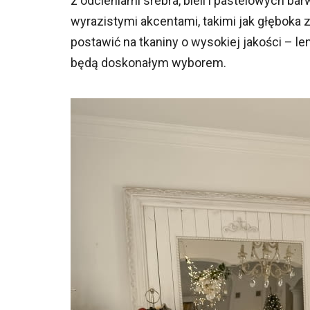
z odcieniami srebra, bieli i pastelowych ba
wyrazistymi akcentami, takimi jak głęboka z
postawić na tkaniny o wysokiej jakości – 
będą doskonałym wyborem.