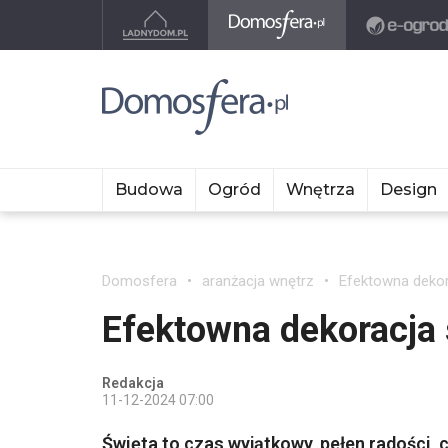
Budowa
Ogród
Wnętrza
Design
Domosfera
aranżacja wnętrz
Efektowna dekor
Efektowna dekoracja 
Redakcja
11-12-2024 07:00
Święta to czas wyjątkowy, pełen radości, c