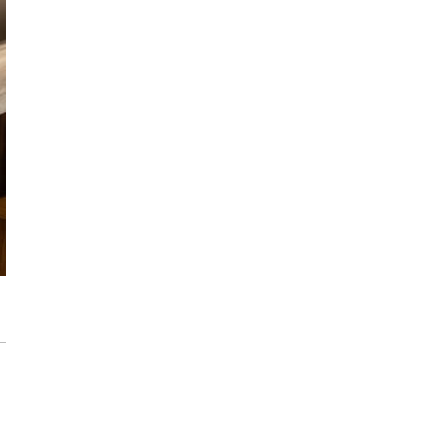
użytkowanie
Przedpokój długi i wąski - jak go
zaaranżować?
Soczysta kuchnia – jak stworzyć wnętrze
pełne życia i stylu?