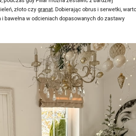
rw, podczas gdy Pillar można zestawić z bardziej
ieleń, złoto czy
granat
. Dobierając obrus i serwetki, wart
len i bawełna w odcieniach dopasowanych do zastawy