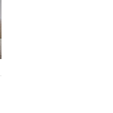
Konkurs PEKA dla architektów z pulą
nagród ponad 16 000 zł
Przedpokój długi i wąski - jak go
zaaranżować?