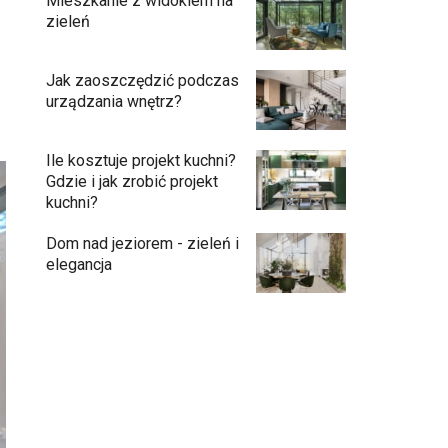
Mieszkanie z widokiem na
zieleń
Jak zaoszczędzić podczas
urządzania wnętrz?
Ile kosztuje projekt kuchni?
Gdzie i jak zrobić projekt
kuchni?
Dom nad jeziorem - zieleń i
elegancja
Podłogi: pomysły na wykończenie
Ściany - co jest modne?
Kuchnia bez odcisków palców – estetyka,
która ułatwia codzienne użytkowanie