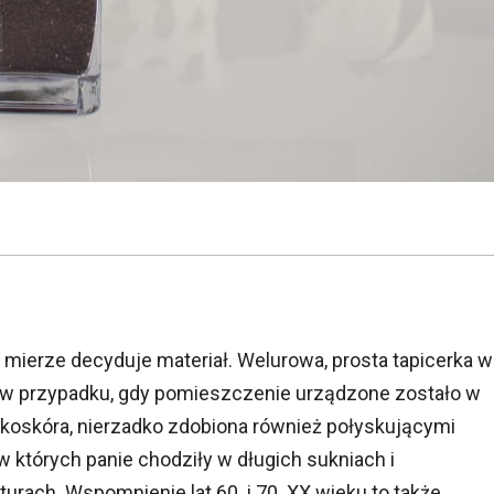
mierze decyduje materiał. Welurowa, prosta tapicerka w
ę w przypadku, gdy pomieszczenie urządzone zostało w
ekoskóra, nierzadko zdobiona również połyskującymi
 których panie chodziły w długich sukniach i
turach. Wspomnienie lat 60. i 70. XX wieku to także