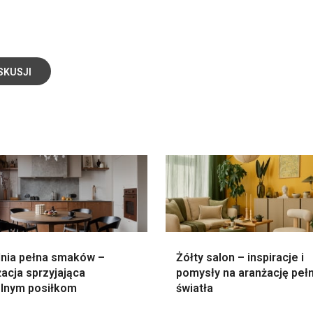
SKUSJI
lnia pełna smaków –
Żółty salon – inspiracje i
acja sprzyjająca
pomysły na aranżację peł
lnym posiłkom
światła