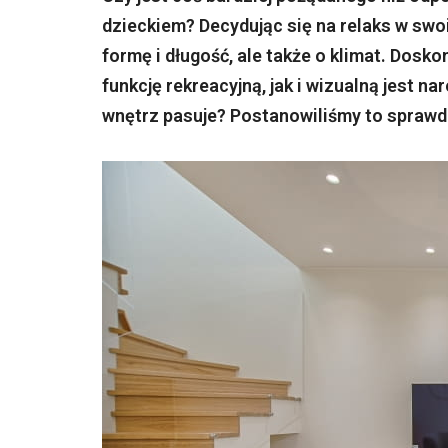
dzieckiem? Decydując się na relaks w swo
formę i długość, ale także o klimat. Dos
funkcję rekreacyjną, jak i wizualną jest n
wnętrz pasuje? Postanowiliśmy to sprawd