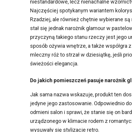
niestandardowe, lecz nienachalne wzornict
Najczęściej spotykanym wariantem koloryst
Rzadziej, ale również chętnie wybierane s
stał się jednak narożnik glamour w pastel
przyczyną takiego stanu rzeczy jest jego u
sposób ożywia wnętrze, a także współgra z 
mleczny róż to strzał w dziesiątkę, jeśli p
świeżości elegancja.
Do jakich pomieszczeń pasuje narożnik g
Jak sama nazwa wskazuje, produkt ten dosk
jedyne jego zastosowanie. Odpowiednio do
odmieni salon i sprawi, że stanie się on ba
urządzonego w klimacie rodem z romantycz
wysuwały się stylizacje retro.