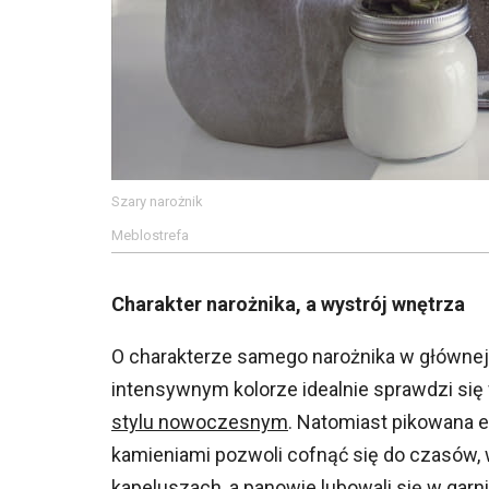
Szary narożnik
Meblostrefa
Charakter narożnika, a wystrój wnętrza
O charakterze samego narożnika w głównej 
intensywnym kolorze idealnie sprawdzi si
stylu nowoczesnym
. Natomiast pikowana 
kamieniami pozwoli cofnąć się do czasów, w
kapeluszach, a panowie lubowali się w garni