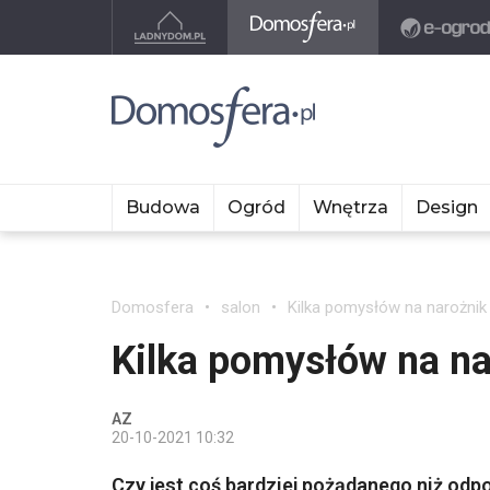
Budowa
Ogród
Wnętrza
Design
Domosfera
salon
Kilka pomysłów na narożnik
Kilka pomysłów na na
AZ
20-10-2021 10:32
Czy jest coś bardziej pożądanego niż odpo