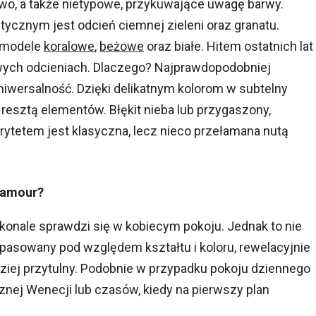
wo, a także nietypowe, przykuwające uwagę barwy.
ycznym jest odcień ciemnej zieleni oraz granatu.
ą modele
koralowe
,
beżowe
oraz białe. Hitem ostatnich lat
owych odcieniach. Dlaczego? Najprawdopodobniej
niwersalność. Dzięki delikatnym kolorom w subtelny
resztą elementów. Błękit nieba lub przygaszony,
riorytetem jest klasyczna, lecz nieco przełamana nutą
lamour?
onale sprawdzi się w kobiecym pokoju. Jednak to nie
pasowany pod względem kształtu i koloru, rewelacyjnie
rdziej przytulny. Podobnie w przypadku pokoju dziennego
nej Wenecji lub czasów, kiedy na pierwszy plan