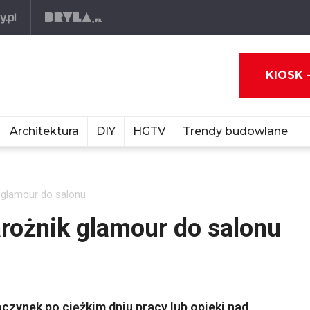
KIOSK 
Architektura
DIY
HGTV
Trendy budowlane
 glamour do salonu
rożnik glamour do salonu
czynek po ciężkim dniu pracy lub opieki nad