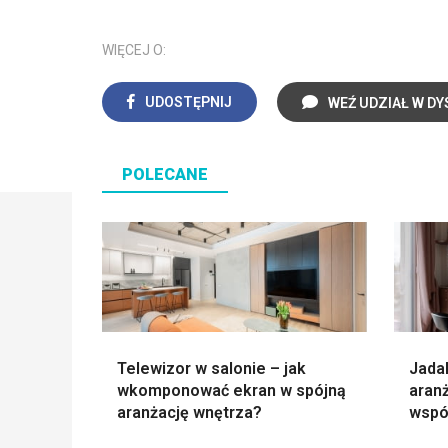
WIĘCEJ O:
UDOSTĘPNIJ
WEŹ UDZIAŁ W DY
POLECANE
Telewizor w salonie – jak
Jada
wkomponować ekran w spójną
aranż
aranżację wnętrza?
wspó