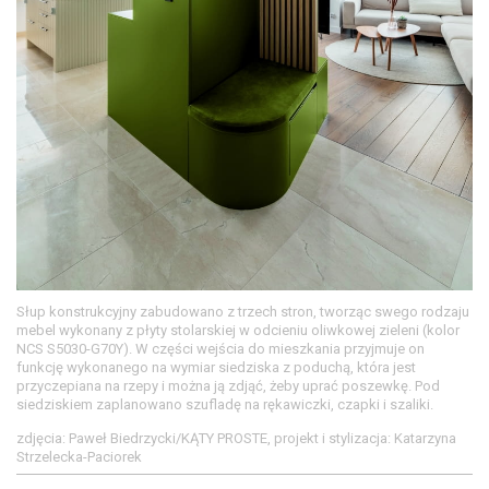
Słup konstrukcyjny zabudowano z trzech stron, tworząc swego rodzaju
mebel wykonany z płyty stolarskiej w odcieniu oliwkowej zieleni (kolor
NCS S5030-G70Y). W części wejścia do mieszkania przyjmuje on
funkcję wykonanego na wymiar siedziska z poduchą, która jest
przyczepiana na rzepy i można ją zdjąć, żeby uprać poszewkę. Pod
siedziskiem zaplanowano szufladę na rękawiczki, czapki i szaliki.
zdjęcia: Paweł Biedrzycki/KĄTY PROSTE, projekt i stylizacja: Katarzyna
Strzelecka-Paciorek