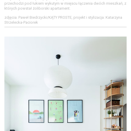
przechodzi pod łukiem wykutym w miejscu łączenia dwóch mieszkań, z
których powstał żoliborski apartament.
zdjęcia: Paweł Biedrzycki/KĄTY PROSTE, projekt i stylizacja: Katarzyna
Strzelecka-Paciorek