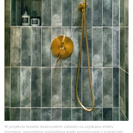
W projekcie łazienki właścicielom zależało na uzyskaniu efektu
mocnego, wyrazistego wydzielenia wnęki prysznicowej z przestrzeni.