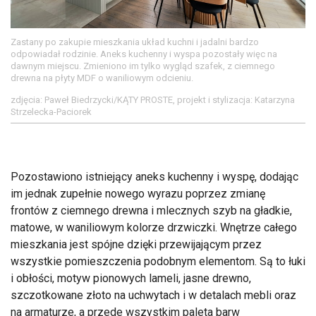
Zastany po zakupie mieszkania układ kuchni i jadalni bardzo
odpowiadał rodzinie. Aneks kuchenny i wyspa pozostały więc na
dawnym miejscu. Zmieniono im tylko wygląd szafek, z ciemnego
drewna na płyty MDF o waniliowym odcieniu.
zdjęcia: Paweł Biedrzycki/KĄTY PROSTE, projekt i stylizacja: Katarzyna
Strzelecka-Paciorek
Pozostawiono istniejący aneks kuchenny i wyspę, dodając
im jednak zupełnie nowego wyrazu poprzez zmianę
frontów z ciemnego drewna i mlecznych szyb na gładkie,
matowe, w waniliowym kolorze drzwiczki. Wnętrze całego
mieszkania jest spójne dzięki przewijającym przez
wszystkie pomieszczenia podobnym elementom. Są to łuki
i obłości, motyw pionowych lameli, jasne drewno,
szczotkowane złoto na uchwytach i w detalach mebli oraz
na armaturze, a przede wszystkim paleta barw