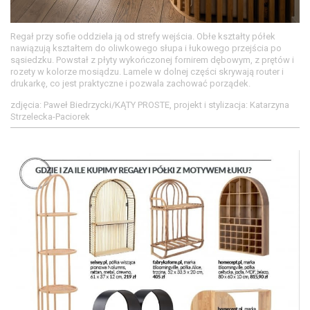
Regał przy sofie oddziela ją od strefy wejścia. Obłe kształty półek
nawiązują kształtem do oliwkowego słupa i łukowego przejścia po
sąsiedzku. Powstał z płyty wykończonej fornirem dębowym, z prętów i
rozety w kolorze mosiądzu. Lamele w dolnej części skrywają router i
drukarkę, co jest praktyczne i pozwala zachować porządek.
zdjęcia: Paweł Biedrzycki/KĄTY PROSTE, projekt i stylizacja: Katarzyna
Strzelecka-Paciorek