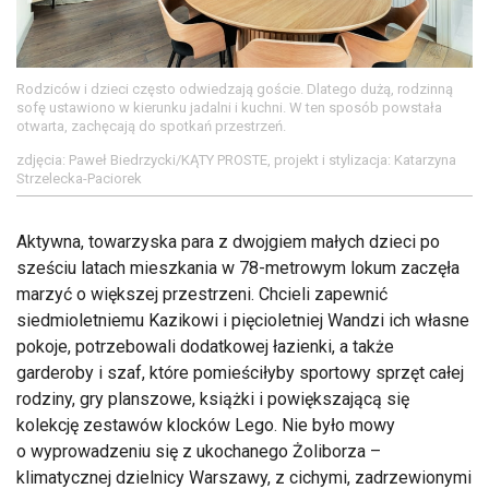
Rodziców i dzieci często odwiedzają goście. Dlatego dużą, rodzinną
sofę ustawiono w kierunku jadalni i kuchni. W ten sposób powstała
otwarta, zachęcają do spotkań przestrzeń.
zdjęcia: Paweł Biedrzycki/KĄTY PROSTE, projekt i stylizacja: Katarzyna
Strzelecka-Paciorek
Aktywna, towarzyska para z dwojgiem małych dzieci po
sześciu latach mieszkania w 78-metrowym lokum zaczęła
marzyć o większej przestrzeni. Chcieli zapewnić
siedmioletniemu Kazikowi i pięcioletniej Wandzi ich własne
pokoje, potrzebowali dodatkowej łazienki, a także
garderoby i szaf, które pomieściłyby sportowy sprzęt całej
rodziny, gry planszowe, książki i powiększającą się
kolekcję zestawów klocków Lego. Nie było mowy
o wyprowadzeniu się z ukochanego Żoliborza –
klimatycznej dzielnicy Warszawy, z cichymi, zadrzewionymi