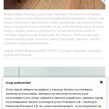
Właścicielką różowego pokoju jest Wandzia, miłośniczka tej właśnie
barwy i jednorożców. Swój pokój dzieliła przed remontem z bratem. We
wnęce, którą teraz zabudowano szafą, znajdowało się piętrowe łóżko
dzieci. Dzisiaj obszerna szafa jest do jej osobistej dyspozycji. Różowe
fronty z dużymi, złotymi uchwytami w formie łuków firmy Giusti to
marzenie niejednej małej księżniczki. W odcieniu złota pomalowano
również łukowy regał, na którym piętrzą się książki, zabawki i skarby
trzymane w plecionych koszach.
zdjęcia: Paweł Biedrzycki/KĄTY PROSTE, projekt i stylizacja: Katarzyna
Strzelecka-Paciorek
Drogi użytkowniku!
Przez dalsze aktywne korzystanie z naszego Serwisu (scrollowanie,
zamknięcie komunikatu, kliknięcie na elementy na stronie poza
komunikatem) bez zmian ustawień w zakresie prywatności, wyrażasz zgodę
na przetwarzanie danych osobowych przez Pressland S.A. i Zaufanych
Partnerów Pressland S.A. do celów marketingowych , w szczególności na