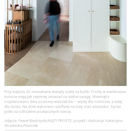
Przy wejściu do mieszkania stanęły szafy na kurtki. Fronty w waniliowym
kolorze mają jak najmniej zwracać na siebie uwagę. Wewnątrz
rozplanowano dwa poziomy wieszaków – wyżej dla rodziców, a niżej
dla dzieci. Na dole wykonano szuflady na buty oraz siedzisko. Są też
półki na odłożenie podręcznych rzeczy.
zdjęcia: Paweł Biedrzycki/KĄTY PROSTE, projekt i stylizacja: Katarzyna
Strzelecka-Paciorek