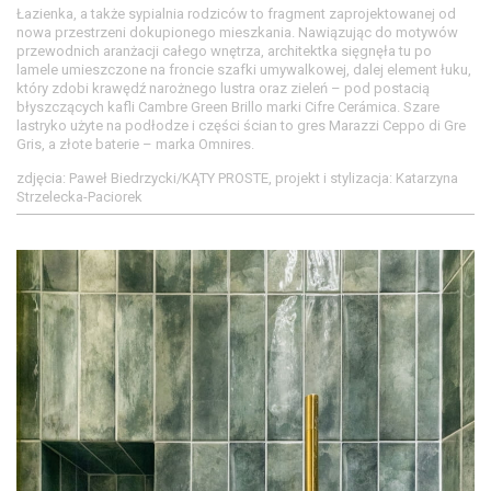
Łazienka, a także sypialnia rodziców to fragment zaprojektowanej od
nowa przestrzeni dokupionego mieszkania. Nawiązując do motywów
przewodnich aranżacji całego wnętrza, architektka sięgnęła tu po
lamele umieszczone na froncie szafki umywalkowej, dalej element łuku,
który zdobi krawędź narożnego lustra oraz zieleń – pod postacią
błyszczących kafli Cambre Green Brillo marki Cifre Cerámica. Szare
lastryko użyte na podłodze i części ścian to gres Marazzi Ceppo di Gre
Gris, a złote baterie – marka Omnires.
zdjęcia: Paweł Biedrzycki/KĄTY PROSTE, projekt i stylizacja: Katarzyna
Strzelecka-Paciorek