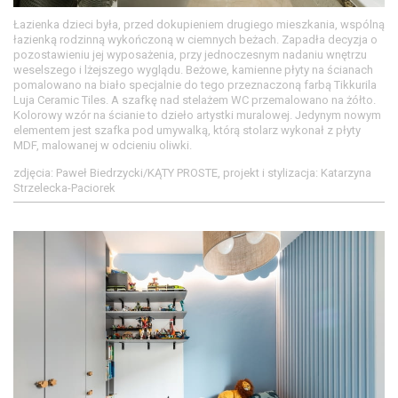
Łazienka dzieci była, przed dokupieniem drugiego mieszkania, wspólną
łazienką rodzinną wykończoną w ciemnych beżach. Zapadła decyzja o
pozostawieniu jej wyposażenia, przy jednoczesnym nadaniu wnętrzu
weselszego i lżejszego wyglądu. Beżowe, kamienne płyty na ścianach
pomalowano na biało specjalnie do tego przeznaczoną farbą Tikkurila
Luja Ceramic Tiles. A szafkę nad stelażem WC przemalowano na żółto.
Kolorowy wzór na ścianie to dzieło artystki muralowej. Jedynym nowym
elementem jest szafka pod umywalką, którą stolarz wykonał z płyty
MDF, malowanej w odcieniu oliwki.
zdjęcia: Paweł Biedrzycki/KĄTY PROSTE, projekt i stylizacja: Katarzyna
Strzelecka-Paciorek