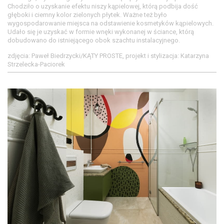
Chodziło o uzyskanie efektu niszy kąpielowej, którą podbija dość
głęboki i ciemny kolor zielonych płytek. Ważne też było
wygospodarowanie miejsca na odstawienie kosmetyków kąpielowych.
Udało się je uzyskać w formie wnęki wykonanej w ściance, którą
dobudowano do istniejącego obok szachtu instalacyjnego.
zdjęcia: Paweł Biedrzycki/KĄTY PROSTE, projekt i stylizacja: Katarzyna
Strzelecka-Paciorek