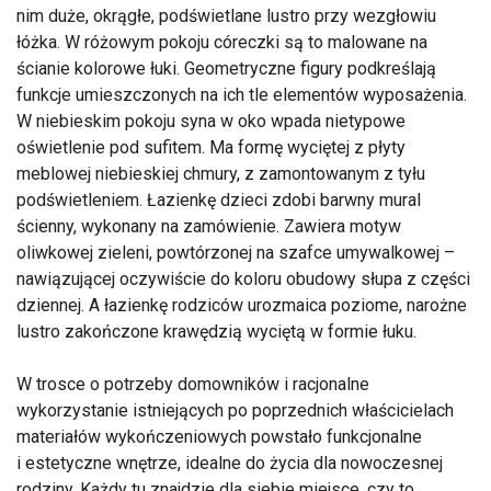
nim duże, okrągłe, podświetlane lustro przy wezgłowiu
łóżka. W różowym pokoju córeczki są to malowane na
ścianie kolorowe łuki. Geometryczne figury podkreślają
funkcje umieszczonych na ich tle elementów wyposażenia.
W niebieskim pokoju syna w oko wpada nietypowe
oświetlenie pod sufitem. Ma formę wyciętej z płyty
meblowej niebieskiej chmury, z zamontowanym z tyłu
podświetleniem. Łazienkę dzieci zdobi barwny mural
ścienny, wykonany na zamówienie. Zawiera motyw
oliwkowej zieleni, powtórzonej na szafce umywalkowej –
nawiązującej oczywiście do koloru obudowy słupa z części
dziennej. A łazienkę rodziców urozmaica poziome, narożne
lustro zakończone krawędzią wyciętą w formie łuku.
W trosce o potrzeby domowników i racjonalne
wykorzystanie istniejących po poprzednich właścicielach
materiałów wykończeniowych powstało funkcjonalne
i estetyczne wnętrze, idealne do życia dla nowoczesnej
rodziny. Każdy tu znajdzie dla siebie miejsce, czy to