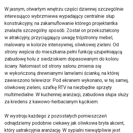
W jasnym, otwartym wnętrzu części dziennej szczególnie
interesująco wybrzmiewa wypadający centralnie słup
konstrukcyjny, na zakamuflowanie którego projektantka
znalazła szczególny sposób. Został on przekształcony
w atrakcyjny, przyciągający uwagę trójstronny mebel,
malowany w kolorze intensywnej, oliwkowej zieleni. Od
strony wejścia do mieszkania pełni funkcję uzupełniającą
zabudowę holu z siedziskiem dopasowanym do koloru
ściany. Natomiast od strony salonu zmienia się
w wykończoną drewnianymi lamelami ściankę, na której
zawieszono telewizor. Pod ekranem wykonano, w tej samej,
oliwkowej zieleni, szafkę RTV na niezbędne sprzęty
multimedialne. W kuchennej aranżacji, zabudowa słupa służy
za kredens z kawowo-herbacianym kącikiem.
W wystroju każdego z pozostałych pomieszczeń
odnajdziemy podobnie ciekawy jak oliwkowa bryła akcent,
który uatrakcyjnia aranżację. W sypialni niewątpliwie jest