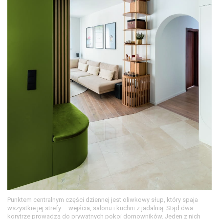
Punktem centralnym części dziennej jest oliwkowy słup, który spaja
wszystkie jej strefy – wejścia, salonu i kuchni z jadalnią. Stąd dwa
korytrze prowadzą do prywatnych pokoi domowników. Jeden z nich