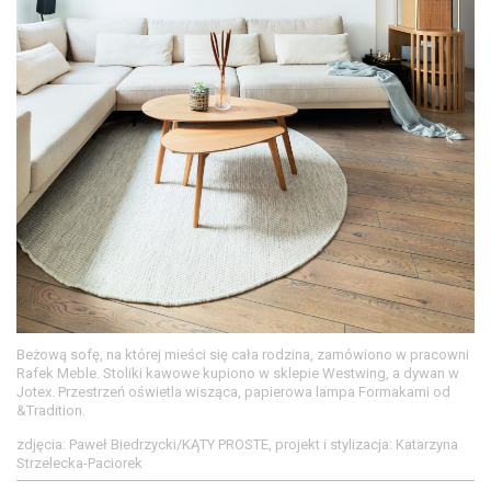
Beżową sofę, na której mieści się cała rodzina, zamówiono w pracowni
Rafek Meble. Stoliki kawowe kupiono w sklepie Westwing, a dywan w
Jotex. Przestrzeń oświetla wisząca, papierowa lampa Formakami od
&Tradition.
zdjęcia: Paweł Biedrzycki/KĄTY PROSTE, projekt i stylizacja: Katarzyna
Strzelecka-Paciorek