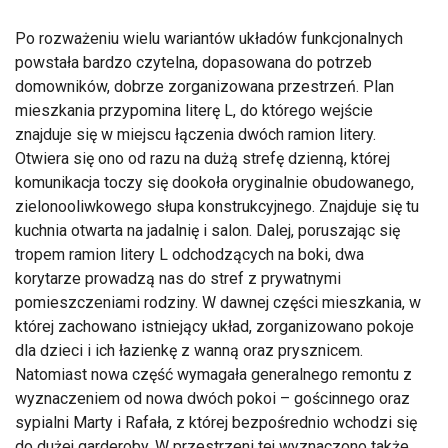
Po rozważeniu wielu wariantów układów funkcjonalnych
powstała bardzo czytelna, dopasowana do potrzeb
domowników, dobrze zorganizowana przestrzeń. Plan
mieszkania przypomina literę L, do którego wejście
znajduje się w miejscu łączenia dwóch ramion litery.
Otwiera się ono od razu na dużą strefę dzienną, której
komunikacja toczy się dookoła oryginalnie obudowanego,
zielonooliwkowego słupa konstrukcyjnego. Znajduje się tu
kuchnia otwarta na jadalnię i salon. Dalej, poruszając się
tropem ramion litery L odchodzących na boki, dwa
korytarze prowadzą nas do stref z prywatnymi
pomieszczeniami rodziny. W dawnej części mieszkania, w
której zachowano istniejący układ, zorganizowano pokoje
dla dzieci i ich łazienkę z wanną oraz prysznicem.
Natomiast nowa część wymagała generalnego remontu z
wyznaczeniem od nowa dwóch pokoi – gościnnego oraz
sypialni Marty i Rafała, z której bezpośrednio wchodzi się
do dużej garderoby. W przestrzeni tej wyznaczono także