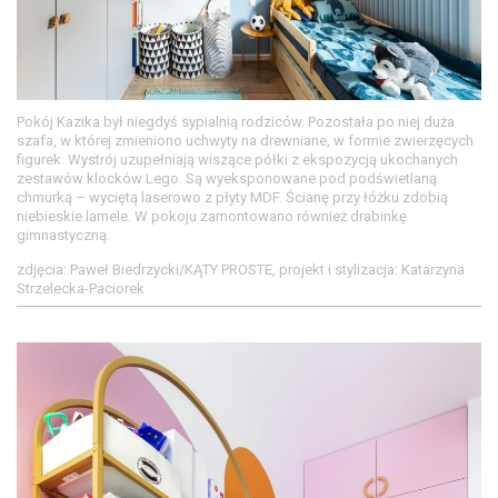
Pokój Kazika był niegdyś sypialnią rodziców. Pozostała po niej duża
szafa, w której zmieniono uchwyty na drewniane, w formie zwierzęcych
figurek. Wystrój uzupełniają wiszące półki z ekspozycją ukochanych
zestawów klocków Lego. Są wyeksponowane pod podświetlaną
chmurką – wyciętą laserowo z płyty MDF. Ścianę przy łóżku zdobią
niebieskie lamele. W pokoju zamontowano również drabinkę
gimnastyczną.
zdjęcia: Paweł Biedrzycki/KĄTY PROSTE, projekt i stylizacja: Katarzyna
Strzelecka-Paciorek