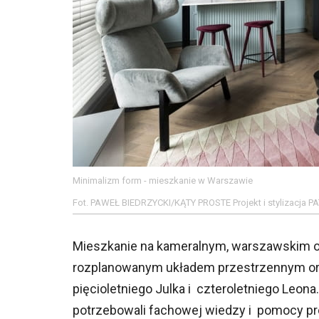
Minimalizm form - mieszkanie w Warszawie
Fot. PAWEŁ BIEDRZYCKI/KĄTY PROSTE Projekt i stylizacja
Mieszkanie na kameralnym, warszawskim osi
rozplanowanym układem przestrzennym oraz
pięcioletniego Julka i czteroletniego Leon
potrzebowali fachowej wiedzy i pomocy pr