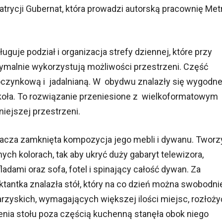
 Patrycji Gubernat, która prowadzi autorską pracownię Met
je podział i organizacja strefy dziennej, które przy
ymalnie wykorzystują możliwości przestrzeni. Część
oczynkową i jadalnianą. W obydwu znalazły się wygodne
koła. To rozwiązanie przeniesione z wielkoformatowym
iejszej przestrzeni.
acza zamknięta kompozycja jego mebli i dywanu. Tworz
h kolorach, tak aby ukryć duży gabaryt telewizora,
adami oraz sofa, fotel i spinający całość dywan. Za
ektantka znalazła stół, który na co dzień można swobodni
arzyskich, wymagających większej ilości miejsc, rozłoży
enia stołu poza częścią kuchenną stanęła obok niego