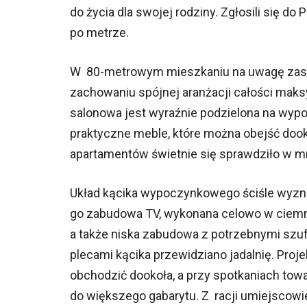
do życia dla swojej rodziny. Zgłosili się do
po metrze.
W 80-metrowym mieszkaniu na uwagę zasługu
zachowaniu spójnej aranżacji całości maks
salonowa jest wyraźnie podzielona na wyp
praktyczne meble, które można obejść doo
apartamentów świetnie się sprawdziło w mn
Układ kącika wypoczynkowego ściśle wyzn
go zabudowa TV, wykonana celowo w ciemnyc
a także niska zabudowa z potrzebnymi szufl
plecami kącika przewidziano jadalnię. Proj
obchodzić dookoła, a przy spotkaniach tow
do większego gabarytu. Z racji umiejscowi