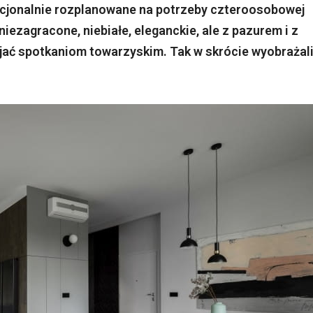
kcjonalnie rozplanowane na potrzeby czteroosobowej
niezagracone, niebiałe, eleganckie, ale z pazurem i z
zyjać spotkaniom towarzyskim. Tak w skrócie wyobrażal