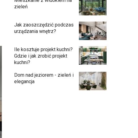
Mieszkanie z widokiem na
zieleń
i
Jak zaoszczędzić podczas
urządzania wnętrz?
Ile kosztuje projekt kuchni?
Gdzie i jak zrobić projekt
kuchni?
Dom nad jeziorem - zieleń i
elegancja
Podłogi: pomysły na wykończenie
Ściany - co jest modne?
Kuchnia bez odcisków palców – estetyka,
która ułatwia codzienne użytkowanie