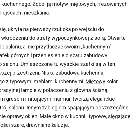
ika kuchennego. Zdobi ją motyw miętowych, frezowanych
miejscach mieszkania.
ię, ukryta na pierwszy rzut oka po wejściu do
po wkroczeniu do strefy wypoczynkowej z sofą. Otwarte
o salonu, a nie przytłaczać swoim „kuchennym”
fek górnych i przeniesienie ciężaru zabudowy
 salonu. Umieszczone tu wysokie szafki są w ten
kszej przestrzeni. Niska zabudowa kuchenna,
ego z typowymi meblami kuchennymi.
Miętowy
kolor
oracyjnej lampie w połączeniu z główną ścianą
m gresem imitującym marmur, tworzą eleganckie
trój salonu. Innym zabiegiem spajającym poszczególne
nie oprawy okien. Małe okno w kuchni i typowe, sięgając
kości szare, drewniane żaluzje.