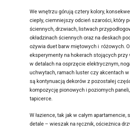
We wnętrzu górują cztery kolory, konsekwe
ciepły, ciemniejszy odcień szarości, który
ściennych, drzwiach, listwach przypodłogo
okładzinach ściennych oraz na deskach p
ożywia duet barw miętowych i różowych. Od
eksperymenty na hokerach stojących przy w
w detalach na osprzęcie elektrycznym, noga
uchwytach, ramach luster czy akcentach w 
są kontynuacją dekorów z pozostałej częś
kompozycję pionowych i poziomych paneli, n
tapicerce.
W łazience, tak jak w całym apartamencie,
detale – wieszak na ręcznik, ościeżnica drzw