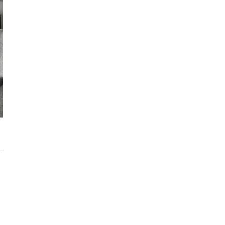
Konkurs PEKA dla architektów z pulą
nagród ponad 16 000 zł
Przedpokój długi i wąski - jak go
zaaranżować?