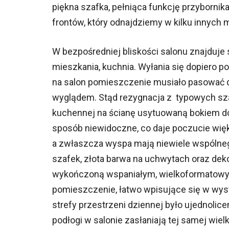
piękna szafka, pełniąca funkcję przyborn
frontów, który odnajdziemy w kilku innych 
W bezpośredniej bliskości salonu znajduje s
mieszkania, kuchnia. Wyłania się dopiero 
na salon pomieszczenie musiało pasować d
wyglądem. Stąd rezygnacja z typowych sza
kuchennej na ścianę usytuowaną bokiem do
sposób niewidoczne, co daje poczucie wię
a zwłaszcza wyspa mają niewiele wspóln
szafek, złota barwa na uchwytach oraz dek
wykończoną wspaniałym, wielkoformatowy
pomieszczenie, łatwo wpisujące się w wys
strefy przestrzeni dziennej było ujednolice
podłogi w salonie zasłaniają tej samej wiel