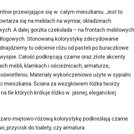
ntnie przewijające się w całym mieszkaniu. Jest to
 powtarza się na meblach na wymiar, okładzinach
wych. A dalej gorzka czekolada – na frontach meblowych
odłogowych. Stonowaną kolorystykę zdecydowanie
najdziemy tu odcienie różu od pasteli po buraczkowe
yspie. Całość podkręcają czarne oraz złote akcenty
ch mebli, klamkach i ościeżnicach, armaturze,
oświetleniu. Materiały wykończeniowe użyte w sypialni
ci mieszkania. Ściana za wezgłowiem łóżka tworzy
a tle których króluje łóżko w jasnej, eleganckiej
 szaro-miętowo-różową kolorystykę podkreślają czarne
i, przycisk do toalety, czy armatura.