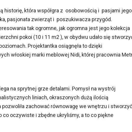
 historię, która współgra z osobowością i pasjami jego
ulka, pasjonata zwierząt i poszukiwacza przygód.
eresowania tak ogromne, jak ogromna jest jego kolekcja
rzchni pokoi (10 i 11 m2 ), w obydwu udało się stworzy
 poziomach. Projektantka osiągnęła to dzięki
h włoskiej marki meblowej Nidi, której pracownia Met
ega na sprytnej grze detalami. Pomysł na wystrój
alistycznych liniach, okraszonych dużą ilością
a pozwoliła zachować równowagę we wnętrzu i stworzy
 co oczywiste i zbędne ukryliśmy, a to co piękne