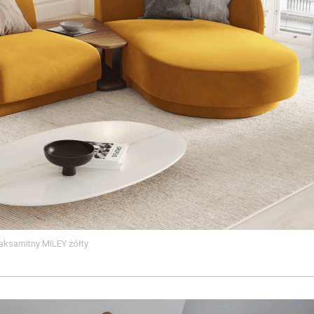
aksamitny MILEY żółty