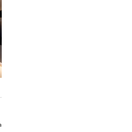
Dekoracje w bieli i w czerni
Zabawa w chowanego – aranżacja pokoju
dziecka
Jak dobrze zorganizować strefę
zmywania w kuchni? Poradnik Franke
a