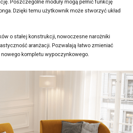
rację. Poszczególne moduły mogą pełnić funkcję
ezlonga. Dzięki temu użytkownik może stworzyć układ
ów o stałej konstrukcji, nowoczesne narożniki
styczność aranżacji. Pozwalają łatwo zmieniać
pu nowego kompletu wypoczynkowego.