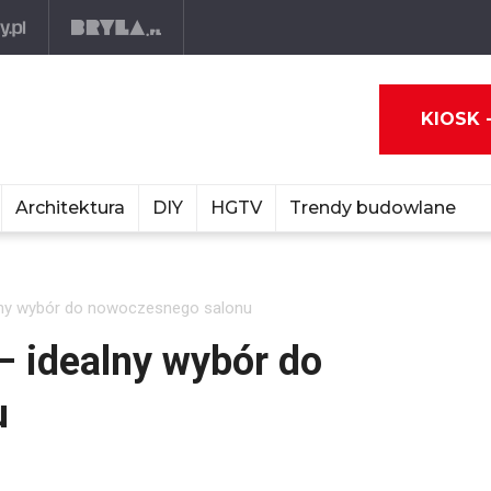
KIOSK 
Architektura
DIY
HGTV
Trendy budowlane
lny wybór do nowoczesnego salonu
 idealny wybór do
u