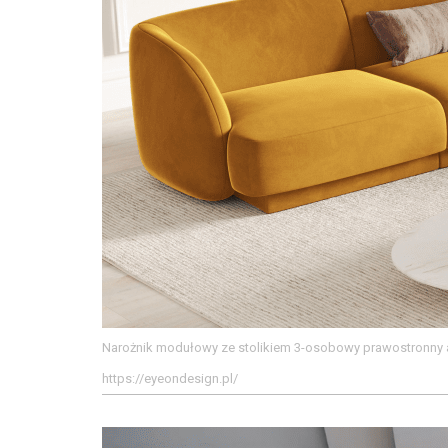
Narożnik modułowy ze stolikiem 3-osobowy prawostronny 
https://eyeondesign.pl/