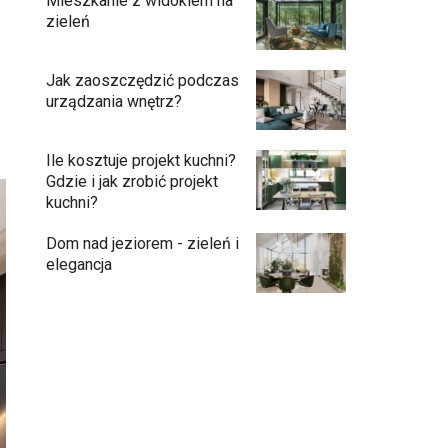
Mieszkanie z widokiem na
zieleń
Jak zaoszczędzić podczas
urządzania wnętrz?
Ile kosztuje projekt kuchni?
Gdzie i jak zrobić projekt
kuchni?
Dom nad jeziorem - zieleń i
elegancja
Przedpokój długi i wąski - jak go
zaaranżować?
Soczysta kuchnia – jak stworzyć wnętrze
pełne życia i stylu?