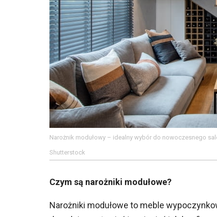
Narożnik modułowy – idealny wybór do nowoczesnego sa
Shutterstock
Czym są narożniki modułowe?
Narożniki modułowe to meble wypoczynkow