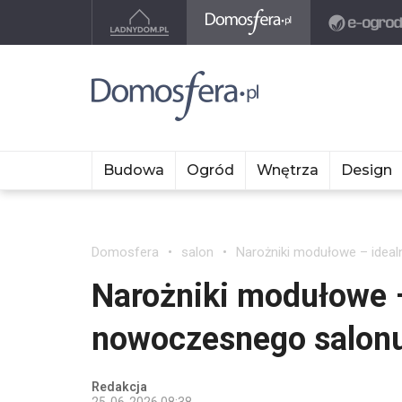
Budowa
Ogród
Wnętrza
Design
Domosfera
salon
Narożniki modułowe – idea
Narożniki modułowe –
nowoczesnego salon
Redakcja