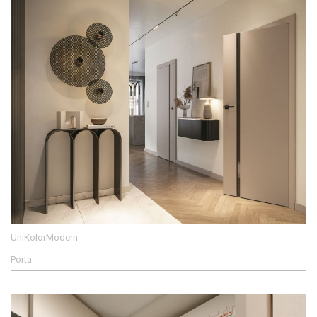
UniKolorModern
Porta