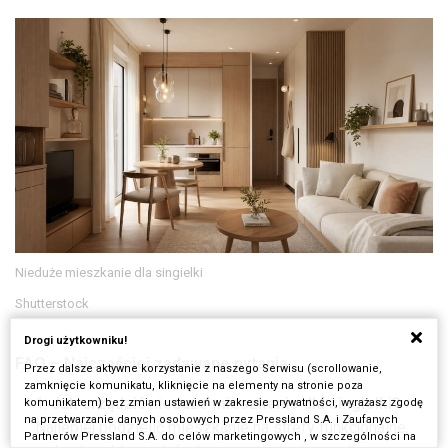
Nieduże mieszkanie dla singielki
Shutterstock
Drogi użytkowniku!
FAQ – Najczęściej zadawane pytania
Przez dalsze aktywne korzystanie z naszego Serwisu (scrollowanie,
zamknięcie komunikatu, kliknięcie na elementy na stronie poza
Jak urządzić nieduże mieszkanie dla singielki?
komunikatem) bez zmian ustawień w zakresie prywatności, wyrażasz zgodę
na przetwarzanie danych osobowych przez Pressland S.A. i Zaufanych
Najlepiej podzielić mieszkanie na strefy funkcjonalne,
Partnerów Pressland S.A. do celów marketingowych , w szczególności na