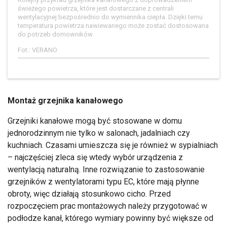
świeżego powietrza, które jest dostarczane z centrali
wentylacyjnej bezpośrednio do wymiennika ciepła. Dzięki temu
temperatura powietrza nawiewanego może zostać dostosowana
do potrzeb domowników
Fot.: VERANO
Montaż grzejnika kanałowego
Grzejniki kanałowe mogą być stosowane w domu
jednorodzinnym nie tylko w salonach, jadalniach czy
kuchniach. Czasami umieszcza się je również w sypialniach
– najczęściej zleca się wtedy wybór urządzenia z
wentylacją naturalną. Inne rozwiązanie to zastosowanie
grzejników z wentylatorami typu EC, które mają płynne
obroty, więc działają stosunkowo cicho. Przed
rozpoczęciem prac montażowych należy przygotować w
podłodze kanał, którego wymiary powinny być większe od