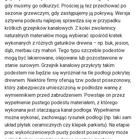
gdy musimy go odkurzyć. Prościej ją też przechować po
sezonie grzewczym, gdy zastępujemy ją pokrywą. Wersja
sztywna podestu najlepiej sprawdza się w przypadku
krótkich grzejników kanałowych. Z kolei zwolennicy
naturalnych materiałów mogą wybierać spośród kratek
wykonanych z różnych gatunków drewna – np. buk, jesion,
dąb, merbau czy mahoń. Tego typu szczeble podestów
mogą być lakierowane, olejowane lub pozostawione w
stanie surowym. Grzejnik kanałowy przykryty takim
podestem nie będzie się wyróżniał na tle podłogi pokrytej
drewnem. Niektóre firmy oferują tzw. podest posezonowy,
który zabezpiecza umieszczoną w podłodze wannę z
wymiennikiem przed zabrudzeniem. Powstaje on przez
wypełnienie pustego podestu materiałem, z którego
wykonana jest otaczająca kanał podłoga. Wypełnienie
można wykonać, zachowując rysunek podłogi (np. taki sam
układ płytek ceramicznych czy klepek parkietu). Na etapie
prac wykończeniowych pusty podest posezonowy może