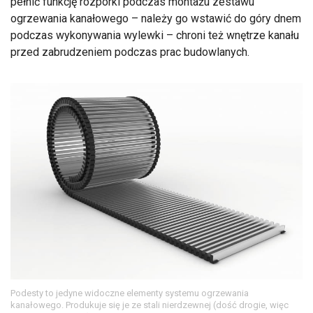
pełnić funkcję rozpórki podczas montażu zestawu
ogrzewania kanałowego – należy go wstawić do góry dnem
podczas wykonywania wylewki – chroni też wnętrze kanału
przed zabrudzeniem podczas prac budowlanych.
Podesty to jedyne widoczne elementy systemu ogrzewania
kanałowego. Produkuje się je ze stali nierdzewnej (dość drogie, więc