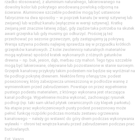
rzadko stosowane), z aluminium naturalnego, lakierowanego na
dowolny kolor lub pokrytego anodowaną powłoką odporną na
ścieranie. Aluminiowe szczeble podestów mogą być ustawione
fabrycznie na dwa sposoby – w poprzek kanału (w wersji sztywnej lub
zwijanej) lub wzdłuż kanału (wyłącznie w wersji sztywnej). Kratkę
zwijaną jest znacznie łatwiej zdjąć, gdy zajdzie taka potrzeba na skutek
awarii grzejnika lub gdy musimy go odkurzyć. Prościej ją też
przechować po sezonie grzewczym, gdy zastępujemy ją pokrywą.
Wersja sztywna podestu najlepiej sprawdza się w przypadku krótkich
grzejników kanałowych. Z kolei zwolennicy naturalnych materiałów
mogą wybierać spośród kratek wykonanych z różnych gatunków
drewna – np. buk, jesion, dąb, merbau czy mahoń. Tego typu szczeble
mogą być lakierowane, olejowane lub pozostawione w stanie surowym.
Grzejnik kanałowy przykryty takim podestem nie będzie się wyróżniał na
tle podłogi pokrytej drewnem. Niektóre firmy oferują tzw. podest
posezonowy, który zabezpiecza umieszczoną w podłodze wannę z
wymiennikiem przed zabrudzeniem. Powstaje on przez wypełnienie
pustego podestu materiałem, z którego wykonana jest otaczająca
kanał podłoga. Wypełnienie można wykonać, zachowując rysunek
podłogi (np. taki sam układ płytek ceramicznych czy klepek parkietu).
Na etapie prac wykończeniowych pusty podest posezonowy może
pełnić funkcję rozpórki podczas montażu zestawu ogrzewania
kanałowego – należy go wstawić do góry dnem podczas wykonywania
wylewki – chroni też wnętrze kanału przed zabrudzeniem podczas prac
budowlanych.
Fot. Vasco