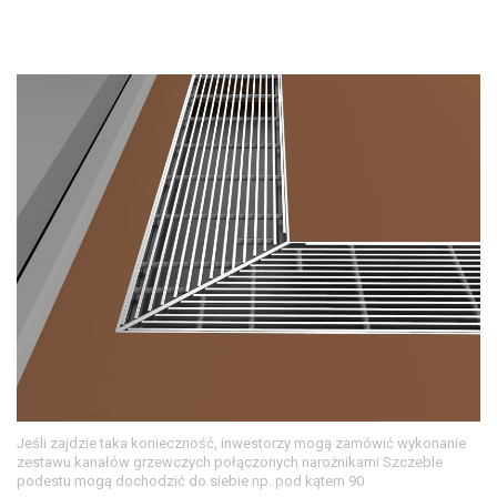
Jeśli zajdzie taka konieczność, inwestorzy mogą zamówić wykonanie
zestawu kanałów grzewczych połączonych narożnikami Szczeble
podestu mogą dochodzić do siebie np. pod kątem 90