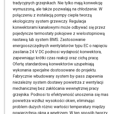
tradycyjnych grzejnikach. Nie tylko mają konwekcję
wymuszoną, ale także pozwalają na chłodzenie. W
połączeniu z instalacją pompy ciepła tworzą
ekologiczny system grzewczy. Regulacja
konwektorami kanałowymi może odbywać się przez
pojedyncze termostaty pokojowe z wielostopniową
nastawą lub system BMS. Zastosowanie
energooszczędnych wentylatorów typu EC o napięciu
zasilania 24 V DC podnosi wydajność konwektora,
zapewniając krótki czas reakcji oraz cichą pracę.
Ofertę standardową konwektorów uzupełniają
wykonania specjalne dostosowane do projektu.
Fabrycznie wbudowany system by-pass zapewnia
niezależny system dostawy powietrza z wentylacji
mechanicznej bez zakłócania wewnętrznej pracy
grzejnika. Podnosi to efektywność unoszenia się mas
powietrza wzdłuż wysokości okien, eliminując
problem dużych różnic wartości temperatury między
powierzchnią okna a wnętrzem. W ten sposób tworzy