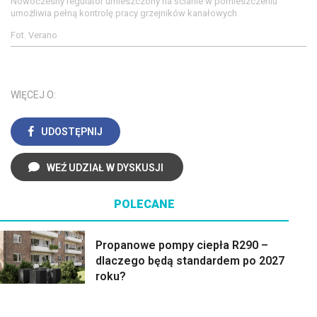
Nowoczesny regulator umieszczony na ścianie w pomieszczeniu
umożliwia pełną kontrolę pracy grzejników kanałowych
Fot. Verano
WIĘCEJ O:
UDOSTĘPNIJ
WEŹ UDZIAŁ W DYSKUSJI
POLECANE
Propanowe pompy ciepła R290 –
dlaczego będą standardem po 2027
roku?