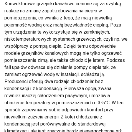
Konwektorowe grzejniki kanałowe cenione są za szybką
reakcję na zmianę zapotrzebowania na ciepło w
pomieszczeniu, co wynika z tego, że mają niewielką
pojemność wodną oraz małą bezwładność cieplną. Poza
tym urządzenia te wykorzystuje się w zamkniętych,
niskotemperaturowych systemach grzewczych, czyli np. we
współpracy z pompą ciepła. Dzięki temu odpowiednie
modele grzejników kanałowych mogą nie tylko ogrzewać
pomieszczenia zimą, ale także chłodzić je latem. Podczas
fali upałów odwraca się działanie pompy ciepła tak, że
zamiast ogrzewać wodę w instalacji, schładza ją.
Producenci oferują dwa rodzaje chłodzenia: bez
kondensacji i z kondensacją. Pierwsza opcja, zwana
również inaczej chłodzeniem pasywnym, umożliwia
obniżenie temperatury w pomieszczeniach o 3-5°C. W ten
sposób zapewniamy sobie odpowiedni komfort przy
niewielkim zużyciu energii. Z kolei chłodzenie z
kondensacją jest porównywalne do standardowej
klimatyzacji, ale jest znacznie bardziej energochłonne niż