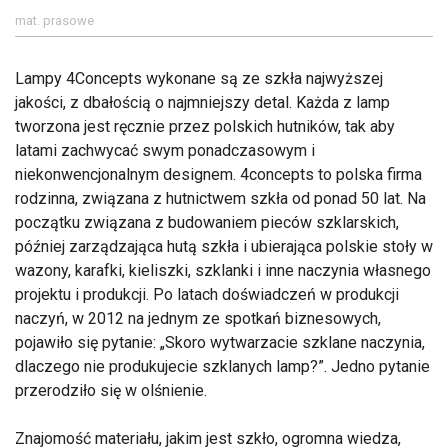
mat. prasowe
Lampy 4Concepts wykonane są ze szkła najwyższej
jakości, z dbałością o najmniejszy detal. Każda z lamp
tworzona jest ręcznie przez polskich hutników, tak aby
latami zachwycać swym ponadczasowym i
niekonwencjonalnym designem. 4concepts to polska firma
rodzinna, związana z hutnictwem szkła od ponad 50 lat. Na
początku związana z budowaniem pieców szklarskich,
później zarządzająca hutą szkła i ubierająca polskie stoły w
wazony, karafki, kieliszki, szklanki i inne naczynia własnego
projektu i produkcji. Po latach doświadczeń w produkcji
naczyń, w 2012 na jednym ze spotkań biznesowych,
pojawiło się pytanie: „Skoro wytwarzacie szklane naczynia,
dlaczego nie produkujecie szklanych lamp?”. Jedno pytanie
przerodziło się w olśnienie.
Znajomość materiału, jakim jest szkło, ogromna wiedza,