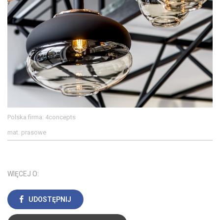
Polska firma: 4concepts
mat. prasowe
WIĘCEJ O:
UDOSTĘPNIJ