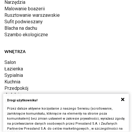
Narzędzia
Malowanie boazerii
Rusztowanie warszawskie
Sufit podwieszany
Blacha na dachu
Szambo ekologiczne
WNĘTRZA
Salon
Łazienka
Sypialnia
Kuchnia
Przedpokój
Jadalnia
Metamorfozy
Drogi użytkowniku!
Styl boho
Przez dalsze aktywne korzystanie z naszego Serwisu (scrollowanie,
Styl skandynawski
zamknięcie komunikatu, kliknięcie na elementy na stronie poza
komunikatem) bez zmian ustawień w zakresie prywatności, wyrażasz zgodę
na przetwarzanie danych osobowych przez Pressland S.A. i Zaufanych
Partnerów Pressland S.A. do celów marketingowych , w szczególności na
OGRÓD