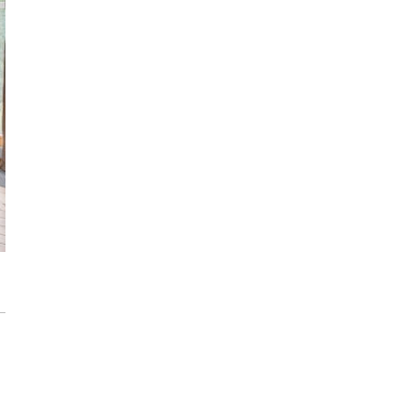
użytkowanie
Konkurs PEKA dla architektów z pulą
08:28
nagród ponad 16 000 zł
Przedpokój długi i wąski - jak go
zaaranżować?