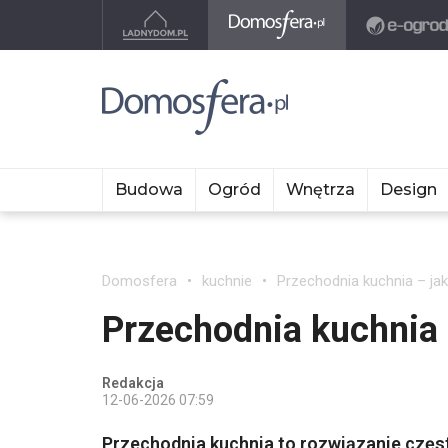
Budowa
Ogród
Wnętrza
Design
Domosfera
kuchnie
Przechodnia kuchnia – jak
Przechodnia kuchnia –
Redakcja
12-06-2026 07:59
Przechodnia kuchnia to rozwiązanie częs