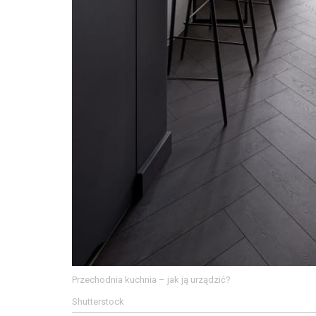
Przechodnia kuchnia – jak ją urządzić?
Shutterstock