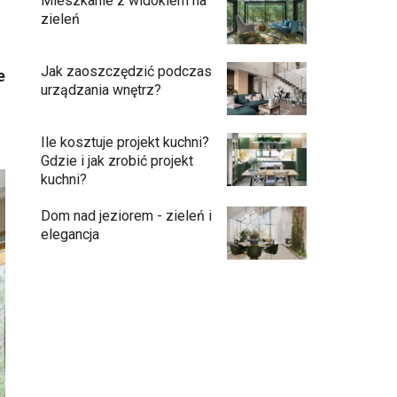
Mieszkanie z widokiem na
zieleń
Jak zaoszczędzić podczas
e
urządzania wnętrz?
Ile kosztuje projekt kuchni?
Gdzie i jak zrobić projekt
kuchni?
Dom nad jeziorem - zieleń i
elegancja
Podłogi: pomysły na wykończenie
10:00
Ściany - co jest modne?
09:45
Kuchnia bez odcisków palców –
08:48
estetyka, która ułatwia codzienne