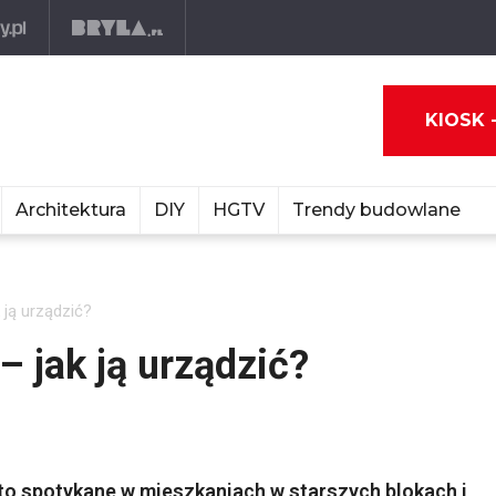
KIOSK 
Architektura
DIY
HGTV
Trendy budowlane
 ją urządzić?
 jak ją urządzić?
to spotykane w mieszkaniach w starszych blokach i