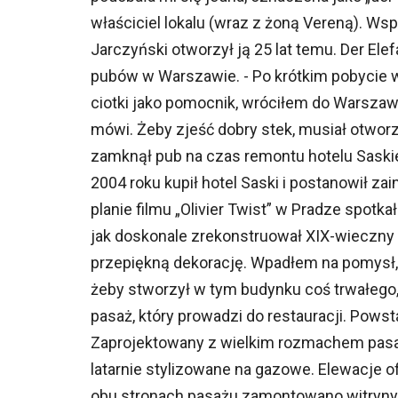
właściciel lokalu (wraz z żoną Vereną). Ws
Jarczyński otworzył ją 25 lat temu. Der Ele
pubów w Warszawie. - Po krótkim pobycie w
ciotki jako pomocnik, wróciłem do Warszawy
mówi. Żeby zjeść dobry stek, musiał otworzy
zamknął pub na czas remontu hotelu Saskie
2004 roku kupił hotel Saski i postanowił z
planie filmu „Olivier Twist” w Pradze spotk
jak doskonale zrekonstruował XIX-wieczny Lo
przepiękną dekorację. Wpadłem na pomysł,
żeby stworzył w tym budynku coś trwałego, 
pasaż, który prowadzi do restauracji. Pows
Zaprojektowany z wielkim rozmachem pasaż
latarnie stylizowane na gazowe. Elewacje 
obu stronach pasażu zamontowano witryny 