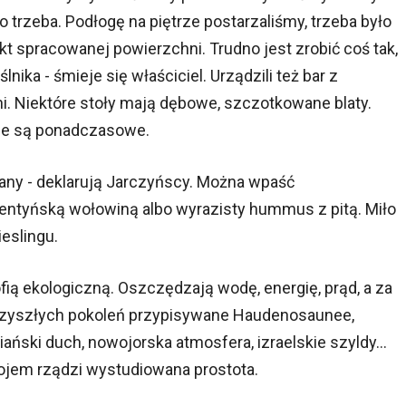
o trzeba. Podłogę na piętrze postarzaliśmy, trzeba było
kt spracowanej powierzchni. Trudno jest zrobić coś tak,
nika - śmieje się właściciel. Urządzili też bar z
i. Niektóre stoły mają dębowe, szczotkowane blaty.
nie są ponadczasowe.
owany - deklarują Jarczyńscy. Można wpaść
entyńską wołowiną albo wyrazisty hummus z pitą. Miło
ieslingu.
zofią ekologiczną. Oszczędzają wodę, energię, prąd, a za
przyszłych pokoleń przypisywane Haudenosaunee,
ski duch, nowojorska atmosfera, izraelskie szyldy...
trojem rządzi wystudiowana prostota.