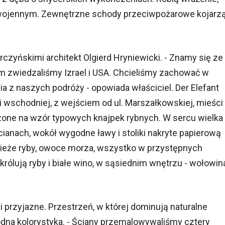
wojennym. Zewnętrzne schody przeciwpożarowe kojarz
czyńskimi architekt Olgierd Hryniewicki. - Znamy się ze
m zwiedzaliśmy Izrael i USA. Chcieliśmy zachować w
 z naszych podróży - opowiada właściciel. Der Elefant
 wschodniej, z wejściem od ul. Marszałkowskiej, mieści
dzone na wzór typowych knajpek rybnych. W sercu wielka
cianach, wokół wygodne ławy i stoliki nakryte papierową
świeże ryby, owoce morza, wszystko w przystępnych
królują ryby i białe wino, w sąsiednim wnętrzu - wołowin
 przyjazne. Przestrzeń, w której dominują naturalne
odna kolorystyka. - Ściany przemalowywaliśmy cztery