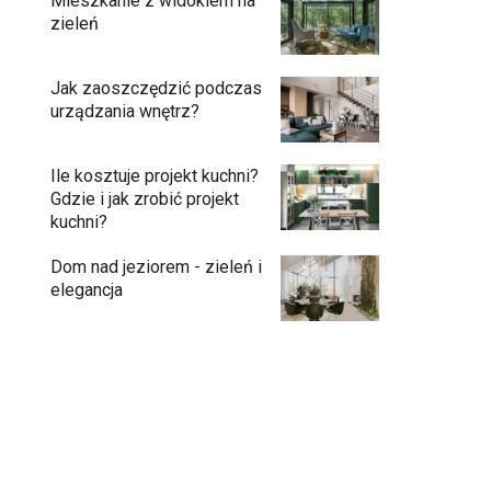
Mieszkanie z widokiem na
zieleń
Jak zaoszczędzić podczas
urządzania wnętrz?
Ile kosztuje projekt kuchni?
Gdzie i jak zrobić projekt
kuchni?
Dom nad jeziorem - zieleń i
elegancja
Przedpokój długi i wąski - jak go
zaaranżować?
Soczysta kuchnia – jak stworzyć wnętrze
pełne życia i stylu?