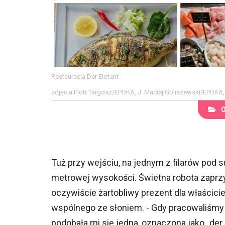
Restauracja Der Elefant
zdjęcia Piotr Targosz/EPOKA, J. Maciej Goliszewski/EPOKA
Tuż przy wejściu, na jednym z filarów pod
metrowej wysokości. Świetna robota zaprzyja
oczywiście żartobliwy prezent dla właścicie
wspólnego ze słoniem. - Gdy pracowaliśmy n
podobała mi się jedna, oznaczona jako „der 