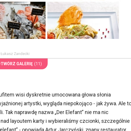
, Łukasz Zandecki
OTWÓRZ GALERIĘ
(11)
 sufitem wisi dyskretnie umocowana głowa słonia
źnionej artystki, wygląda niepokojąco - jak żywa. Ale t
li. Tak naprawdę nazwa „Der Elefant” nie ma nic
ad layoutem karty i wybieraliśmy czcionki, szczególnie
elefant” - opowiada Artur Jarczyński, znany restaurator,