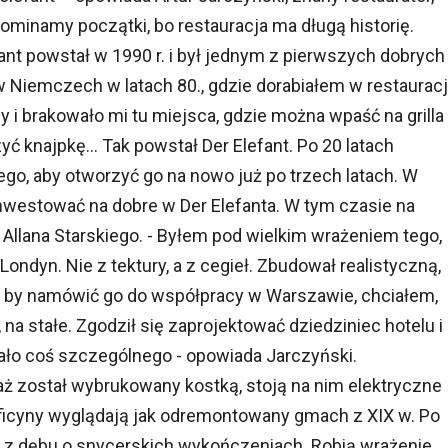
pominamy początki, bo restauracja ma długą historię.
fant powstał w 1990 r. i był jednym z pierwszych dobrych
 Niemczech w latach 80., gdzie dorabiałem w restauracj
 i brakowało mi tu miejsca, gdzie można wpaść na grilla 
ć knajpkę... Tak powstał Der Elefant. Po 20 latach
go, aby otworzyć go na nowo już po trzech latach. W
ainwestować na dobre w Der Elefanta. W tym czasie na
ał Allana Starskiego. - Byłem pod wielkim wrażeniem tego,
ndyn. Nie z tektury, a z cegieł. Zbudował realistyczną,
 by namówić go do współpracy w Warszawie, chciałem,
na stałe. Zgodził się zaprojektować dziedziniec hotelu i
tało coś szczególnego - opowiada Jarczyński.
 został wybrukowany kostką, stoją na nim elektryczne
oficyny wyglądają jak odremontowany gmach z XIX w. Po
z dębu o snycerskich wykończeniach. Robią wrażenie,