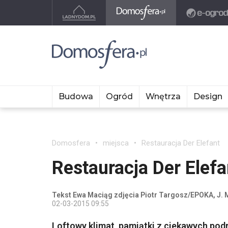
Budowa
Ogród
Wnętrza
Design
Domosfera
miejsca
Restauracja Der Elefant
Restauracja Der Elefa
Tekst Ewa Maciąg zdjęcia Piotr Targosz/EPOKA, J.
02-03-2015 09:55
Loftowy klimat, pamiątki z ciekawych pod