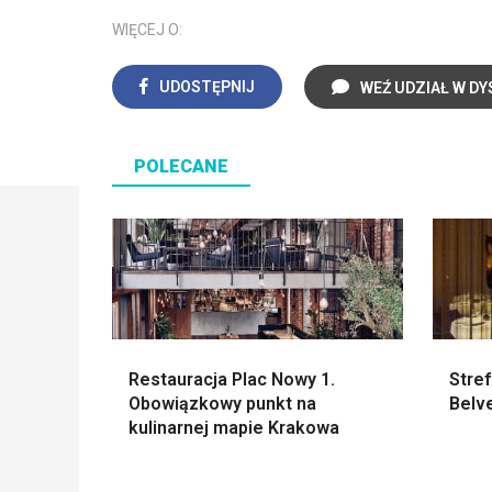
WIĘCEJ O:
UDOSTĘPNIJ
WEŹ UDZIAŁ W DY
POLECANE
Restauracja Plac Nowy 1.
Stref
Obowiązkowy punkt na
Belv
kulinarnej mapie Krakowa