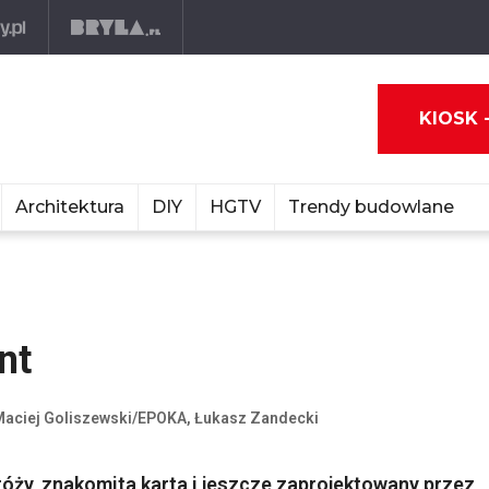
KIOSK 
Architektura
DIY
HGTV
Trendy budowlane
nt
 Maciej Goliszewski/EPOKA, Łukasz Zandecki
róży, znakomita karta i jeszcze zaprojektowany przez