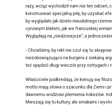
razy, wciąż wychodził nam nie ten odcień, c
konstruować specjalną piłę, by uzyskać efe
by wyglądało jak dzieło nieudolnego rzemieśl
cynowym blatem, jak we francuskiej winiarn
Wyglądają na „niedzisiejsze”, a jednocześ
- Chcieliśmy, by nikt nie czuł się tu skręp
niezobowiązująco na burgera z siekaną arg
też spędzić długi wieczór przy ostrygach i r
Właściciele podkreślają, że kierują się filo
motto mają słowa o szacunku dla Ziemi i 
dawnemu wodzowi plemienia Irokezów. Indiań
Mieszają się tu kultury, ale smakami i wys