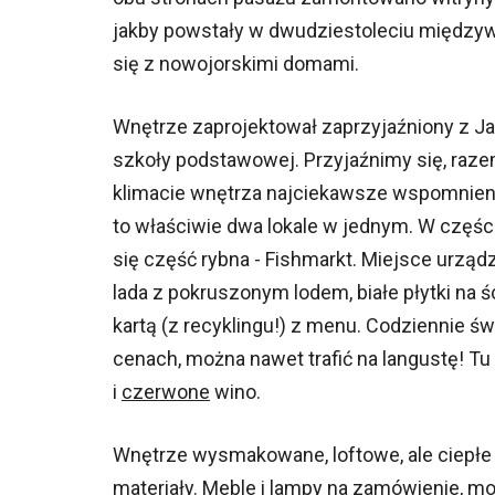
jakby powstały w dwudziestoleciu między
się z nowojorskimi domami.
Wnętrze zaprojektował zaprzyjaźniony z Jar
szkoły podstawowej. Przyjaźnimy się, raze
klimacie wnętrza najciekawsze wspomnienia
to właściwie dwa lokale w jednym. W części
się część rybna - Fishmarkt. Miejsce urzą
lada z pokruszonym lodem, białe płytki na ś
kartą (z recyklingu!) z menu. Codziennie 
cenach, można nawet trafić na langustę! Tu 
i
czerwone
wino.
Wnętrze wysmakowane, loftowe, ale ciepłe i
materiały. Meble i lampy na zamówienie, m