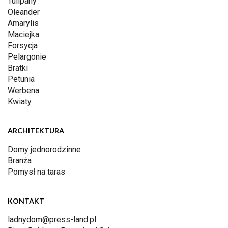
Tulipany
Oleander
Amarylis
Maciejka
Forsycja
Pelargonie
Bratki
Petunia
Werbena
Kwiaty
ARCHITEKTURA
Domy jednorodzinne
Branża
Pomysł na taras
KONTAKT
ladnydom@press-land.pl