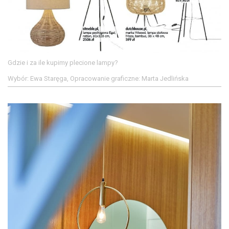
Gdzie i za ile kupimy plecione lampy?
Wybór: Ewa Staręga, Opracowanie graficzne: Marta Jedlińska