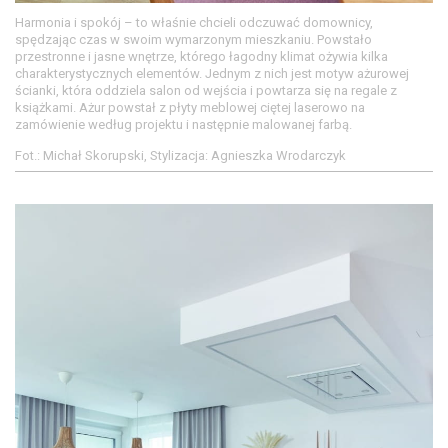
Harmonia i spokój – to właśnie chcieli odczuwać domownicy,
spędzając czas w swoim wymarzonym mieszkaniu. Powstało
przestronne i jasne wnętrze, którego łagodny klimat ożywia kilka
charakterystycznych elementów. Jednym z nich jest motyw ażurowej
ścianki, która oddziela salon od wejścia i powtarza się na regale z
książkami. Ażur powstał z płyty meblowej ciętej laserowo na
zamówienie według projektu i następnie malowanej farbą.
Fot.: Michał Skorupski, Stylizacja: Agnieszka Wrodarczyk