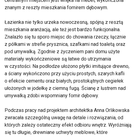
centralnym miejscem jest wnęka na mebel, wykończona
znanym z reszty mieszkania fornirem dębowym.
Łazienka nie tylko urzeka nowoczesną, spójną z resztą
mieszkania aranżacją, ale też jest bardzo funkcjonalna.
Znalazło się tu sporo miejsc do chowania rzeczy, łącznie
z półkami w strefie prysznica, szafkami nad toaletą oraz
pod umywalką. Zgodnie z życzeniem pani domu użyte
materiały wykończeniowe są łatwe do utrzymania
w czystości. Na podłodze ułożono płytki imitujące drewno,
a ściany wykończono przy użyciu prostych, szarych kafli
o efekcie cementu oraz białych, prostokątnych cegiełek
ułożonych w jodełkę z ciemną fugą. Ścianę z lustrem nad
umywalką zdobi wspomniany fornir dębowy.
Podczas pracy nad projektem architektka Anna Orlikowska
zwracała szczególną uwagę na detale i rozwiązania, od
których zależy ostateczny efekt odbioru wnętrz. Wyróżniają
się tu długie, drewniane uchwyty meblowe, które