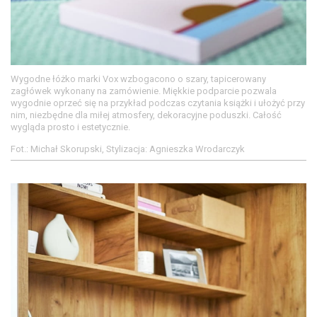
Wygodne łóżko marki Vox wzbogacono o szary, tapicerowany
zagłówek wykonany na zamówienie. Miękkie podparcie pozwala
wygodnie oprzeć się na przykład podczas czytania książki i ułożyć przy
nim, niezbędne dla miłej atmosfery, dekoracyjne poduszki. Całość
wygląda prosto i estetycznie.
Fot.: Michał Skorupski, Stylizacja: Agnieszka Wrodarczyk