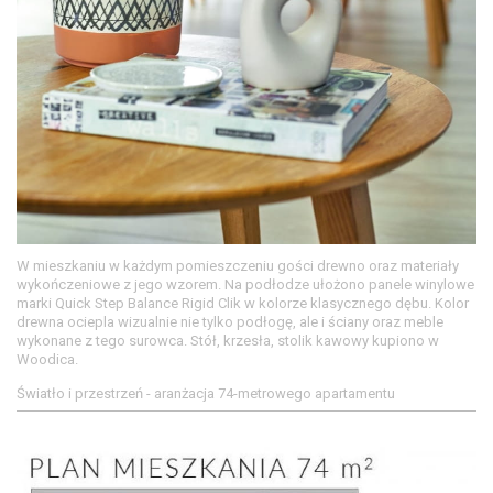
W mieszkaniu w każdym pomieszczeniu gości drewno oraz materiały
wykończeniowe z jego wzorem. Na podłodze ułożono panele winylowe
marki Quick Step Balance Rigid Clik w kolorze klasycznego dębu. Kolor
drewna ociepla wizualnie nie tylko podłogę, ale i ściany oraz meble
wykonane z tego surowca. Stół, krzesła, stolik kawowy kupiono w
Woodica.
Światło i przestrzeń - aranżacja 74-metrowego apartamentu