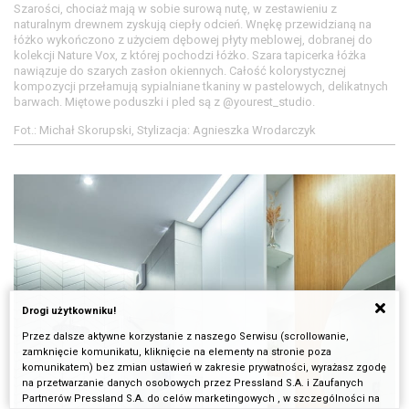
Szarości, chociaż mają w sobie surową nutę, w zestawieniu z
naturalnym drewnem zyskują ciepły odcień. Wnękę przewidzianą na
łóżko wykończono z użyciem dębowej płyty meblowej, dobranej do
kolekcji Nature Vox, z której pochodzi łóżko. Szara tapicerka łóżka
nawiązuje do szarych zasłon okiennych. Całość kolorystycznej
kompozycji przełamują sypialniane tkaniny w pastelowych, delikatnych
barwach. Miętowe poduszki i pled są z @yourest_studio.
Fot.: Michał Skorupski, Stylizacja: Agnieszka Wrodarczyk
Drogi użytkowniku!
Przez dalsze aktywne korzystanie z naszego Serwisu (scrollowanie,
zamknięcie komunikatu, kliknięcie na elementy na stronie poza
komunikatem) bez zmian ustawień w zakresie prywatności, wyrażasz zgodę
na przetwarzanie danych osobowych przez Pressland S.A. i Zaufanych
Partnerów Pressland S.A. do celów marketingowych , w szczególności na