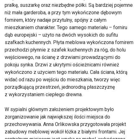
pralkę, suszarkę oraz niezbędne półki. Są bardziej pojemne
niż mała garderoba, a przy tym wykończone dębowym
fornirem, który nadaje przytulny, spójny z całym
mieszkaniem charakter. Tego samego materiału – forniru
dąb europejski – użyto na dwóch wysokich do sufitu
szafkach kuchennych. Płyta meblowa wykończona fornirem
przechodzi płynnie z szafek kuchennych za róg, do holu
wejściowego, na ścianę z drzwiami prowadzącymi do
pokoju synka. Drzwi z ukrytymi ościeżnicami również
wykończono z użyciem tego materiału. Cała ściana, którą
widać od razu po wejściu do mieszkania, tworzy więc
porządkującą przestrzeń, jednorodną płaszczyznę
z wykorzystaniem ciepłego drewna.
W sypialni głównym założeniem projektowym było
zorganizowanie jak największej ilości miejsca do
przechowywania. Anna Orlikowska przygotowała projekt
zabudowy meblowej wokół łóżka z białymi frontami. Jej