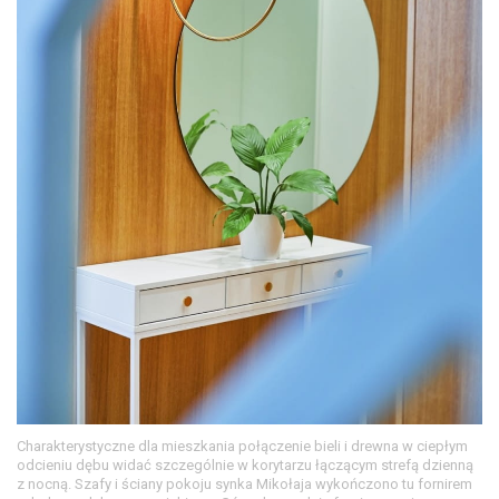
Charakterystyczne dla mieszkania połączenie bieli i drewna w ciepłym
odcieniu dębu widać szczególnie w korytarzu łączącym strefą dzienną
z nocną. Szafy i ściany pokoju synka Mikołaja wykończono tu fornirem