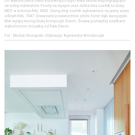
Do wykończenia mebli kuchennych użyto kilka ładnie współgrających
ze sobą materiałów. Fronty na wyspie oraz dolna linia szafek to biały
MDF w kolorze RAL 9003. Górną linię szafek wybarwiono na jasny szary
odcień RAL 7047. Drewniane powierzchnie zdobi fornir dąb europejski.
Blat wyspy tworzy biały kompozyt Staron. Ścianę pomiędzy szafkami
wykończono mozaiką od Raw Decor.
Fot.: Michał Skorupski, Stylizacja: Agnieszka Wrodarczyk