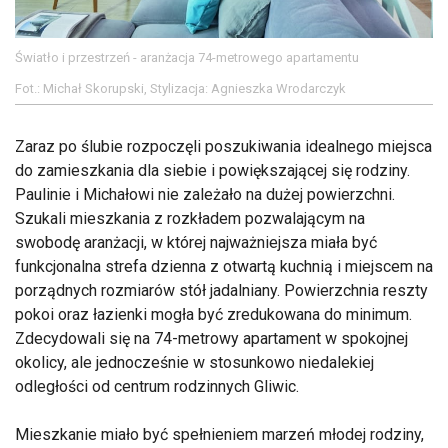
Światło i przestrzeń - aranżacja 74-metrowego apartamentu
Fot.: Michał Skorupski, Stylizacja: Agnieszka Wrodarczyk
Zaraz po ślubie rozpoczęli poszukiwania idealnego miejsca
do zamieszkania dla siebie i powiększającej się rodziny.
Paulinie i Michałowi nie zależało na dużej powierzchni.
Szukali mieszkania z rozkładem pozwalającym na
swobodę aranżacji, w której najważniejsza miała być
funkcjonalna strefa dzienna z otwartą kuchnią i miejscem na
porządnych rozmiarów stół jadalniany. Powierzchnia reszty
pokoi oraz łazienki mogła być zredukowana do minimum.
Zdecydowali się na 74-metrowy apartament w spokojnej
okolicy, ale jednocześnie w stosunkowo niedalekiej
odległości od centrum rodzinnych Gliwic.
Mieszkanie miało być spełnieniem marzeń młodej rodziny,