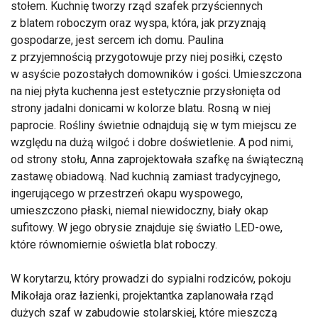
stołem. Kuchnię tworzy rząd szafek przyściennych
z blatem roboczym oraz wyspa, która, jak przyznają
gospodarze, jest sercem ich domu. Paulina
z przyjemnością przygotowuje przy niej posiłki, często
w asyście pozostałych domowników i gości. Umieszczona
na niej płyta kuchenna jest estetycznie przysłonięta od
strony jadalni donicami w kolorze blatu. Rosną w niej
paprocie. Rośliny świetnie odnajdują się w tym miejscu ze
względu na dużą wilgoć i dobre doświetlenie. A pod nimi,
od strony stołu, Anna zaprojektowała szafkę na świąteczną
zastawę obiadową. Nad kuchnią zamiast tradycyjnego,
ingerującego w przestrzeń okapu wyspowego,
umieszczono płaski, niemal niewidoczny, biały okap
sufitowy. W jego obrysie znajduje się światło LED-owe,
które równomiernie oświetla blat roboczy.
W korytarzu, który prowadzi do sypialni rodziców, pokoju
Mikołaja oraz łazienki, projektantka zaplanowała rząd
dużych szaf w zabudowie stolarskiej, które mieszczą