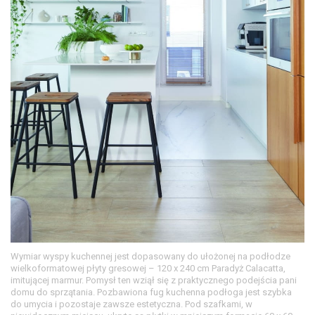
Wymiar wyspy kuchennej jest dopasowany do ułożonej na podłodze
wielkoformatowej płyty gresowej – 120 x 240 cm Paradyż Calacatta,
imitującej marmur. Pomysł ten wziął się z praktycznego podejścia pani
domu do sprzątania. Pozbawiona fug kuchenna podłoga jest szybka
do umycia i pozostaje zawsze estetyczna. Pod szafkami, w