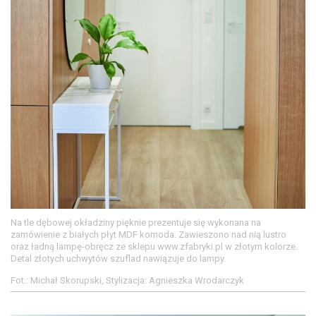
Na tle dębowej okładziny pięknie prezentuje się wykonana na
zamówienie z białych płyt MDF komoda. Zawieszono nad nią lustro
oraz ładną lampę-obręcz ze sklepu www.zfabryki.pl w złotym kolorze.
Detal złotych uchwytów szuflad nawiązuje do lampy.
Fot.: Michał Skorupski, Stylizacja: Agnieszka Wrodarczyk