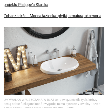
projektu Philippe'a Starcka
Zobacz także... Modna łazienka: płytki, armatura, akcesoria
UMYWALKA WPUSZCZANA W BLAT to rozwiązanie dla tych, którzy
cenią sobie funkcjonalność i wygodę; ta ma dyskretny, owalny kształt,
dzięki czemu wpisze się w każdym wnętrzu, Lupio