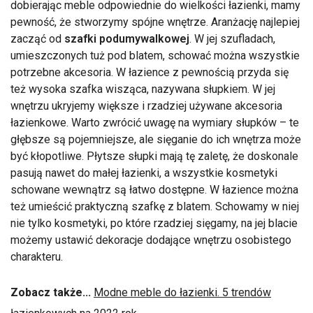
dobierając meble odpowiednie do wielkości łazienki, mamy
pewność, że stworzymy spójne wnętrze. Aranżację najlepiej
zacząć od
szafki podumywalkowej
. W jej szufladach,
umieszczonych tuż pod blatem, schować można wszystkie
potrzebne akcesoria. W łazience z pewnością przyda się
też wysoka szafka wisząca, nazywana słupkiem. W jej
wnętrzu ukryjemy większe i rzadziej używane akcesoria
łazienkowe. Warto zwrócić uwagę na wymiary słupków – te
głębsze są pojemniejsze, ale sięganie do ich wnętrza może
być kłopotliwe. Płytsze słupki mają tę zaletę, że doskonale
pasują nawet do małej łazienki, a wszystkie kosmetyki
schowane wewnątrz są łatwo dostępne. W łazience można
też umieścić praktyczną szafkę z blatem. Schowamy w niej
nie tylko kosmetyki, po które rzadziej sięgamy, na jej blacie
możemy ustawić dekoracje dodające wnętrzu osobistego
charakteru.
Zobacz także...
Modne meble do łazienki. 5 trendów