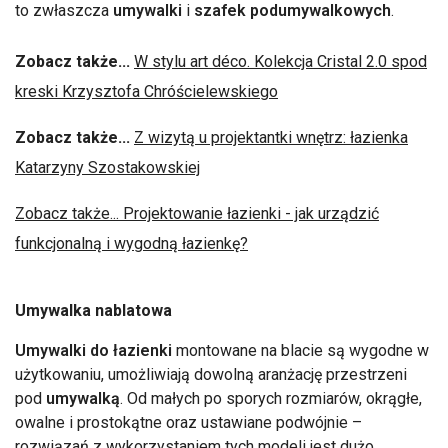
to zwłaszcza
umywalki
i
szafek podumywalkowych
.
Zobacz także...
W stylu art déco. Kolekcja Cristal 2.0 spod
kreski Krzysztofa Chróścielewskiego
Zobacz także...
Z wizytą u projektantki wnętrz: łazienka
Katarzyny Szostakowskiej
Zobacz także... Projektowanie łazienki - jak urządzić
funkcjonalną i wygodną łazienkę?
Umywalka nablatowa
Umywalki do łazienki
montowane na blacie są wygodne w
użytkowaniu, umożliwiają dowolną aranżację przestrzeni
pod
umywalką
. Od małych po sporych rozmiarów, okrągłe,
owalne i prostokątne oraz ustawiane podwójnie –
rozwiązań z wykorzystaniem tych modeli jest dużo.