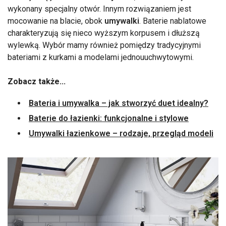
wykonany specjalny otwór. Innym rozwiązaniem jest
mocowanie na blacie, obok
umywalki
. Baterie nablatowe
charakteryzują się nieco wyższym korpusem i dłuższą
wylewką. Wybór mamy również pomiędzy tradycyjnymi
bateriami z kurkami a modelami jednouuchwytowymi.
Zobacz także...
Bateria i umywalka – jak stworzyć duet idealny?
Baterie do łazienki: funkcjonalne i stylowe
Umywalki łazienkowe – rodzaje, przegląd modeli