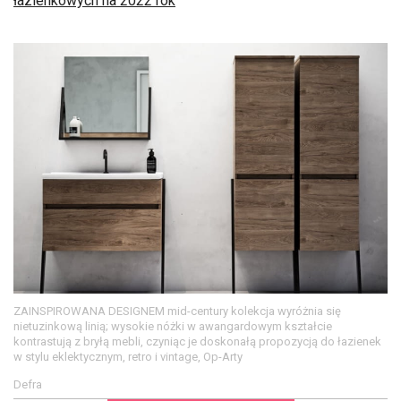
łazienkowych na 2022 rok
ZAINSPIROWANA DESIGNEM mid-century kolekcja wyróżnia się
nietuzinkową linią; wysokie nóżki w awangardowym kształcie
kontrastują z bryłą mebli, czyniąc je doskonałą propozycją do łazienek
w stylu eklektycznym, retro i vintage, Op-Arty
Defra