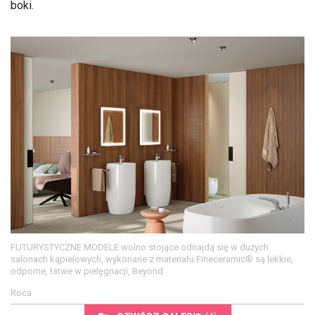
boki.
FUTURYSTYCZNE MODELE wolno stojące odnajdą się w dużych
salonach kąpielowych, wykonane z materiału Fineceramic® są lekkie,
odporne, łatwe w pielęgnacji, Beyond
Roca