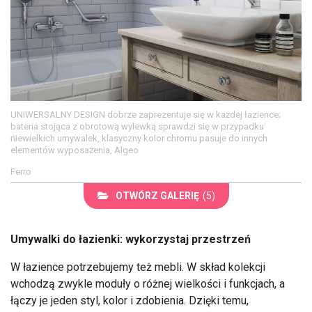
UNIWERSALNY DESIGN dobrze zaprezentuje się w każdej łazience;
bateria stojąca z obrotową wylewką sprawdzi się w przypadku
niewielkich umywalek, klasyczny kolor chromu pasuje do innych
elementów wyposażenia, Algeo
Ferro
OTWÓRZ GALERIĘ
(5)
Umywalki do łazienki: wykorzystaj przestrzeń
W łazience potrzebujemy też mebli. W skład kolekcji
wchodzą zwykle moduły o różnej wielkości i funkcjach, a
łączy je jeden styl, kolor i zdobienia. Dzięki temu,