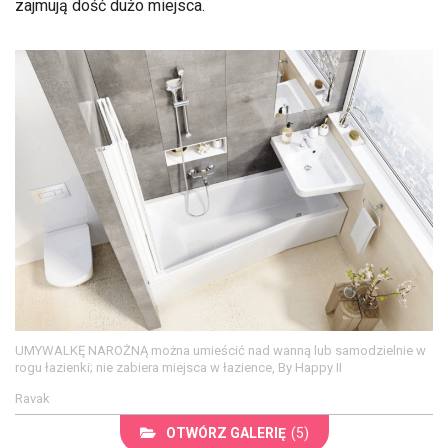
zajmują dość dużo miejsca.
UMYWALKĘ NAROŻNĄ można umieścić nad wanną lub samodzielnie w
rogu łazienki; nie zabiera miejsca w łazience, By Happy II
Ravak
OTWÓRZ GALERIĘ
(5)