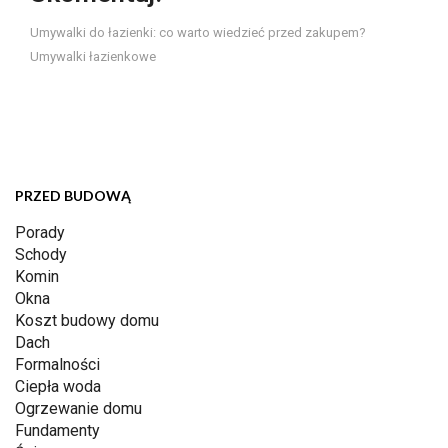
Umywalki do łazienki: co warto wiedzieć przed zakupem?
Umywalki łazienkowe
PRZED BUDOWĄ
Porady
Schody
Komin
Okna
Koszt budowy domu
Dach
Formalności
Ciepła woda
Ogrzewanie domu
Fundamenty