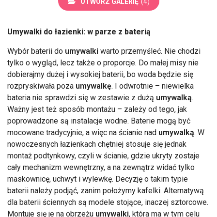
OTWÓRZ GALERIĘ
(4)
Umywalki do łazienki: w parze z baterią
Wybór baterii do
umywalki
warto przemyśleć. Nie chodzi
tylko o wygląd, lecz także o proporcje. Do małej misy nie
dobierajmy dużej i wysokiej baterii, bo woda będzie się
rozpryskiwała poza
umywalkę
. I odwrotnie – niewielka
bateria nie sprawdzi się w zestawie z dużą
umywalką
.
Ważny jest też sposób montażu – zależy od tego, jak
poprowadzone są instalacje wodne. Baterie mogą być
mocowane tradycyjnie, a więc na ścianie nad
umywalką
. W
nowoczesnych łazienkach chętniej stosuje się jednak
montaż podtynkowy, czyli w ścianie, gdzie ukryty zostaje
cały mechanizm wewnętrzny, a na zewnątrz widać tylko
maskownicę, uchwyt i wylewkę. Decyzję o takim typie
baterii należy podjąć, zanim położymy kafelki. Alternatywą
dla baterii ściennych są modele stojące, inaczej sztorcowe.
Montuje się je na obrzeżu
umywalki
, która ma w tym celu