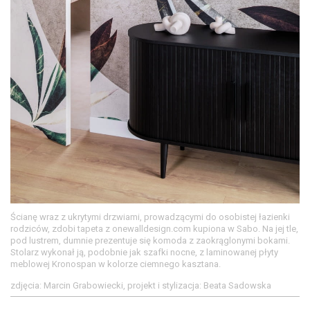
Ścianę wraz z ukrytymi drzwiami, prowadzącymi do osobistej łazienki
rodziców, zdobi tapeta z onewalldesign.com kupiona w Sabo. Na jej tle,
pod lustrem, dumnie prezentuje się komoda z zaokrąglonymi bokami.
Stolarz wykonał ją, podobnie jak szafki nocne, z laminowanej płyty
meblowej Kronospan w kolorze ciemnego kasztana.
zdjęcia: Marcin Grabowiecki, projekt i stylizacja: Beata Sadowska