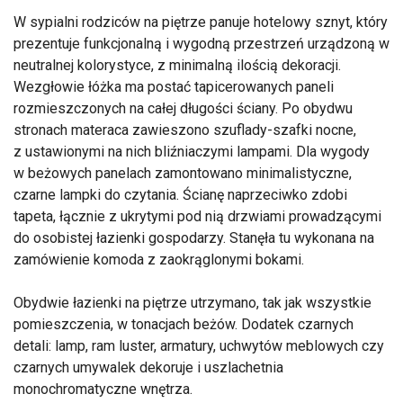
W sypialni rodziców na piętrze panuje hotelowy sznyt, który
prezentuje funkcjonalną i wygodną przestrzeń urządzoną w
neutralnej kolorystyce, z minimalną ilością dekoracji.
Wezgłowie łóżka ma postać tapicerowanych paneli
rozmieszczonych na całej długości ściany. Po obydwu
stronach materaca zawieszono szuflady-szafki nocne,
z ustawionymi na nich bliźniaczymi lampami. Dla wygody
w beżowych panelach zamontowano minimalistyczne,
czarne lampki do czytania. Ścianę naprzeciwko zdobi
tapeta, łącznie z ukrytymi pod nią drzwiami prowadzącymi
do osobistej łazienki gospodarzy. Stanęła tu wykonana na
zamówienie komoda z zaokrąglonymi bokami.
Obydwie łazienki na piętrze utrzymano, tak jak wszystkie
pomieszczenia, w tonacjach beżów. Dodatek czarnych
detali: lamp, ram luster, armatury, uchwytów meblowych czy
czarnych umywalek dekoruje i uszlachetnia
monochromatyczne wnętrza.