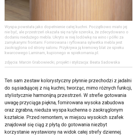
Wyspa powstała jako dopełnienie całej kuchni. Początkowo miało jej
nie być, ale przestrzeń okazała się na tyle szeroka, że zdecydowano o
dodaniu niedużego mebla. Ukryto w niej lodówkę na wino i półki za
zamykanymi frontami. Fornirowana i ryflowana sylwetka mebla jest
zaokrąglona od strony salonu. Przykrywa ją kremowy blat ze spieku
kwarcowego Laminam, kupionego w spiekomania.pl.
zdjęcia: Marcin Grabowiecki, projekt i stylizacja: Beata Sadowska
Ten sam zestaw kolorystyczny płynnie przechodzi z jadalni
do sąsiadującej z nią kuchni, tworząc, mimo różnych funkcji,
stylistycznie harmonijną przestrzeń. W strefie gotowania
uwagę przyciąga piękna, fornirowana wysoka zabudowa
oraz zgrabna, nieduża wyspa kuchenna o zaokrąglonym
kształcie. Przed remontem, w miejscu wysokich szafek
znajdował się ciąg z płytą do gotowania niezbyt
korzystanie wystawiony na widok całej strefy dziennej.