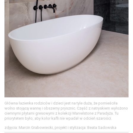
Główna łazienka rodziców i dzieci jest na tyle duża, że pomieściła
wolno stojącą wannę i obszerny prysznic. Część z natryskiem wyłożono
ciemnymi płytami gresowymi z kolekcji Marvelstone z Paradyża. Tu
priorytetem było, aby kolor kafli nie wpadał w odcień szarości.
zdjęcia: Marcin Grabowiecki, projekt i stylizacja: Beata Sadowska