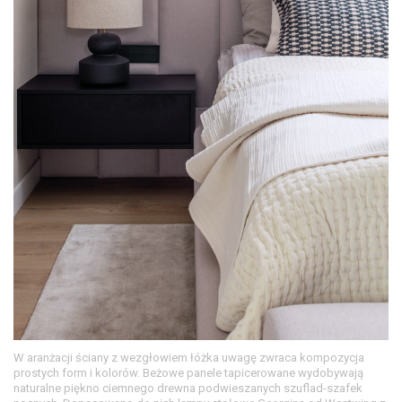
W aranżacji ściany z wezgłowiem łóżka uwagę zwraca kompozycja
prostych form i kolorów. Beżowe panele tapicerowane wydobywają
naturalne piękno ciemnego drewna podwieszanych szuflad-szafek