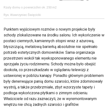
Rzuty domu o powierzchni ok. 250 m2
Rys. Wawrzyniec Święcicki
Punktem wyjściowym rozmów o nowym projekcie były
schody zlokalizowane na środku salonu. Ich wykończenie w
postaci ciemnych, kamiennych stopni wraz z ażurową,
błyszczącą, metalową barierką absolutnie nie spełniało
potrzeb estetycznych domowników. Sama organizacja
przestrzeni wokół tak wyeksponowanego elementu nie
sprzyjała życiu rodzinnemu. Schody można było obejść
dookoła, co przeszkadzało w oglądaniu telewizji z
ustawionej w pobliżu kanapy. Ponadto głównym problemem
były denerwujące panią domu szarości, które zdominowały
wystrój, a także przebrzmiałe, zbyt wzorzyste tapety i
podłoga wykończona płytkami o zimnym odcieniu.
Właściciele od razu zaznaczyli, że w wyremontowanym
wnętrzu nie chcą żadnych szarości i grafitów.