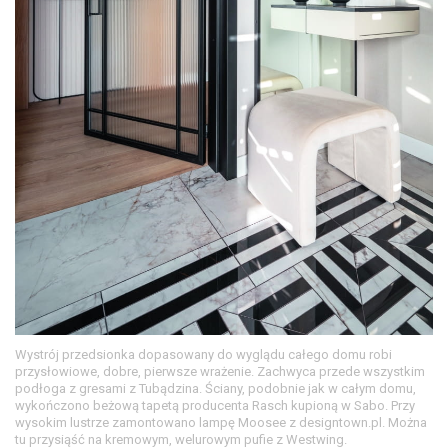
Wystrój przedsionka dopasowany do wyglądu całego domu robi
przysłowiowe, dobre, pierwsze wrażenie. Zachwyca przede wszystkim
podłoga z gresami z Tubądzina. Ściany, podobnie jak w całym domu,
wykończono beżową tapetą producenta Rasch kupioną w Sabo. Przy
wysokim lustrze zamontowano lampę Moosee z designtown.pl. Można
tu przysiąść na kremowym, welurowym pufie z Westwing.