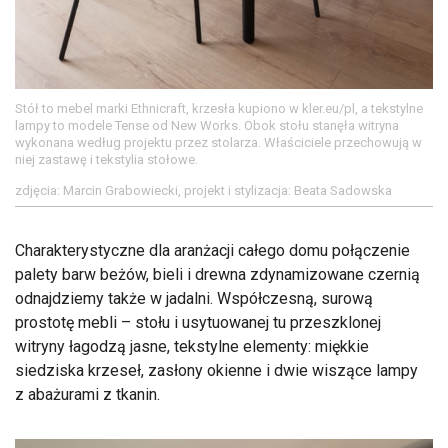
Stół to mebel marki Ethnicraft, krzesła kupiono w kler.eu/pl, a tekstylne
lampy to modele Tense od New Works. Obok stołu stanęła witryna
wykonana według projektu przez stolarza. Właściciele przechowują w
niej zastawę i tekstylia stołowe.
zdjęcia: Marcin Grabowiecki, projekt i stylizacja: Beata Sadowska
Charakterystyczne dla aranżacji całego domu połączenie
palety barw beżów, bieli i drewna zdynamizowane czernią
odnajdziemy także w jadalni. Współczesną, surową
prostotę mebli – stołu i usytuowanej tu przeszklonej
witryny łagodzą jasne, tekstylne elementy: miękkie
siedziska krzeseł, zasłony okienne i dwie wiszące lampy
z abażurami z tkanin.