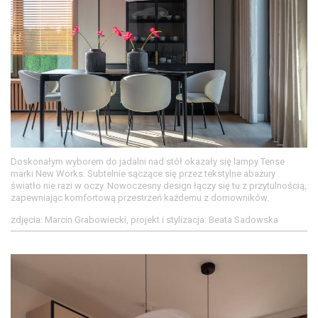
Doskonałym wyborem do jadalni nad stół okazały się lampy Tense
marki New Works. Subtelnie sączące się przez tekstylne abażury
światło nie razi w oczy. Nowoczesny design łączy się tu z przytulnością,
zapewniając komfortową przestrzeń każdemu z domowników.
zdjęcia: Marcin Grabowiecki, projekt i stylizacja: Beata Sadowska