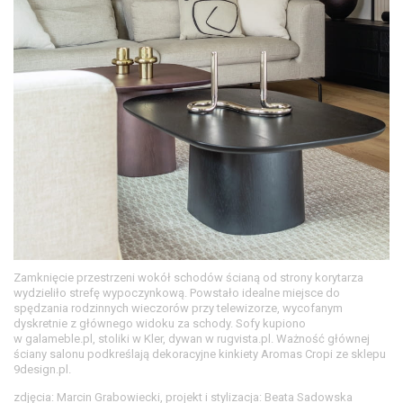
Zamknięcie przestrzeni wokół schodów ścianą od strony korytarza
wydzieliło strefę wypoczynkową. Powstało idealne miejsce do
spędzania rodzinnych wieczorów przy telewizorze, wycofanym
dyskretnie z głównego widoku za schody. Sofy kupiono
w galameble.pl, stoliki w Kler, dywan w rugvista.pl. Ważność głównej
ściany salonu podkreślają dekoracyjne kinkiety Aromas Cropi ze sklepu
9design.pl.
zdjęcia: Marcin Grabowiecki, projekt i stylizacja: Beata Sadowska