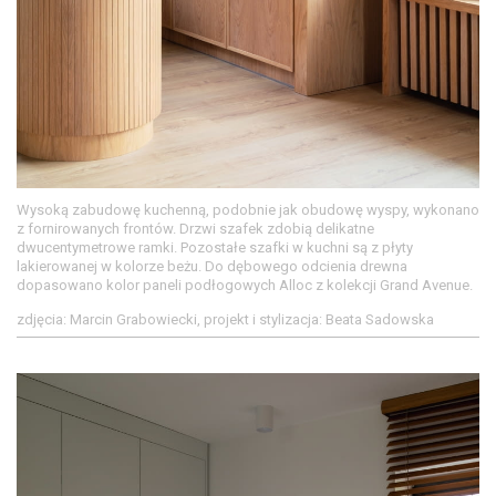
Wysoką zabudowę kuchenną, podobnie jak obudowę wyspy, wykonano
z fornirowanych frontów. Drzwi szafek zdobią delikatne
dwucentymetrowe ramki. Pozostałe szafki w kuchni są z płyty
lakierowanej w kolorze beżu. Do dębowego odcienia drewna
dopasowano kolor paneli podłogowych Alloc z kolekcji Grand Avenue.
zdjęcia: Marcin Grabowiecki, projekt i stylizacja: Beata Sadowska