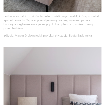
Łóżko w sypialni rodziców to jeden z nielicznych mebli, który pozostał
sprzed remontu. Tapicer pokrył je nową tkaniną, wykonał panele
tworzące zagłówek oraz pasujący do kompletu puf, umieszczony
przed łóżkiem.
zdjęcia: Marcin Grabowiecki, projekt i stylizacja: Beata Sadowska