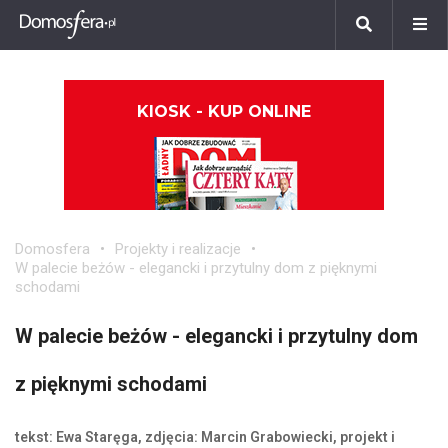
KIOSK - KUP ONLINE
Domosfera
Projekty i realizacje
W palecie beżów - elegancki i przytulny dom z pięknymi
schodami
W palecie beżów - elegancki i przytulny dom
z pięknymi schodami
tekst: Ewa Staręga, zdjęcia: Marcin Grabowiecki, projekt i