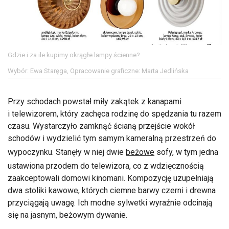
Gdzie i za ile kupimy okrągłe lampy ścienne?
Wybór: Ewa Staręga, Opracowanie graficzne: Marta Jedlińska
Przy schodach powstał miły zakątek z kanapami
i telewizorem, który zachęca rodzinę do spędzania tu razem
czasu. Wystarczyło zamknąć ścianą przejście wokół
schodów i wydzielić tym samym kameralną przestrzeń do
wypoczynku. Stanęły w niej dwie
beżowe
sofy, w tym jedna
ustawiona przodem do telewizora, co z wdzięcznością
zaakceptowali domowi kinomani. Kompozycję uzupełniają
dwa stoliki kawowe, których ciemne barwy czerni i drewna
przyciągają uwagę. Ich modne sylwetki wyraźnie odcinają
się na jasnym, beżowym dywanie.