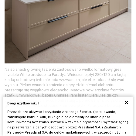
Na ścianach głównej łazienki zastosowano wielkoformatowy gres
Invisible White producenta Paradyż. Wniesienie płyt 280x120 cm krętą
klatką schodową było nie lada wyzwaniem, ale efekt okazał się wart
wysiłku. Piękny rysunek kamienia dający efekt niemal alabastru
prezentuje się wyjątkowo elegancko. Matowe powierzchnie frontów
szafki umywalkowej, baterii Omnires, ram luster Giera Design czy
uchwytów meblowych lekko kontrastują z polerowanym, połyskliwym
Drogi użytkowniku!
gresem. Na podłodze ułożono kremowe płytki Paradyża z kolekcji
Lightstone.
Przez dalsze aktywne korzystanie z naszego Serwisu (scrollowanie,
zamknięcie komunikatu, kliknięcie na elementy na stronie poza
zdjęcia: Marcin Grabowiecki, projekt i stylizacja: Beata Sadowska
komunikatem) bez zmian ustawień w zakresie prywatności, wyrażasz zgodę
na przetwarzanie danych osobowych przez Pressland S.A. i Zaufanych
Partnerów Pressland S.A. do celów marketingowych , w szczególności na