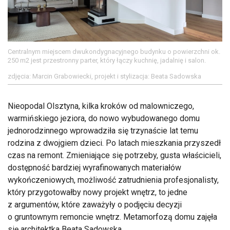
Centralnym miejscem dwukondygnacyjnego budynku o powierzchni ok.
250 m2 jest przestronny parter, który łączy kuchnię, jadalnię i salon.
zdjęcia: Marcin Grabowiecki, projekt i stylizacja: Beata Sadowska
Nieopodal Olsztyna, kilka kroków od malowniczego,
warmińskiego jeziora, do nowo wybudowanego domu
jednorodzinnego wprowadziła się trzynaście lat temu
rodzina z dwojgiem dzieci. Po latach mieszkania przyszedł
czas na remont. Zmieniające się potrzeby, gusta właścicieli,
dostępność bardziej wyrafinowanych materiałów
wykończeniowych, możliwość zatrudnienia profesjonalisty,
który przygotowałby nowy projekt wnętrz, to jedne
z argumentów, które zaważyły o podjęciu decyzji
o gruntownym remoncie wnętrz. Metamorfozą domu zajęła
się architektka Beata Sadowska.