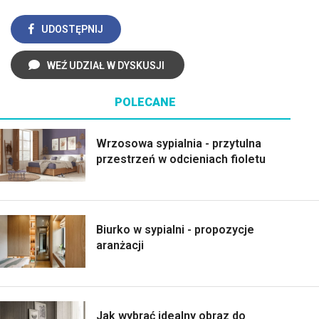
UDOSTĘPNIJ
WEŹ UDZIAŁ W DYSKUSJI
POLECANE
Wrzosowa sypialnia - przytulna
przestrzeń w odcieniach fioletu
Biurko w sypialni - propozycje
aranżacji
Jak wybrać idealny obraz do