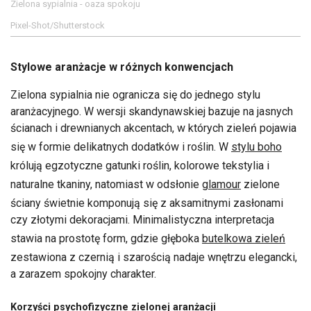
Zielona sypialnia - oaza spokoju
Pixel-Shot/Shutterstock
Stylowe aranżacje w różnych konwencjach
Zielona sypialnia nie ogranicza się do jednego stylu
aranżacyjnego. W wersji skandynawskiej bazuje na jasnych
ścianach i drewnianych akcentach, w których zieleń pojawia
się w formie delikatnych dodatków i roślin. W
stylu boho
królują egzotyczne gatunki roślin, kolorowe tekstylia i
naturalne tkaniny, natomiast w odsłonie
glamour
zielone
ściany świetnie komponują się z aksamitnymi zasłonami
czy złotymi dekoracjami. Minimalistyczna interpretacja
stawia na prostotę form, gdzie głęboka
butelkowa zieleń
zestawiona z czernią i szarością nadaje wnętrzu elegancki,
a zarazem spokojny charakter.
Korzyści psychofizyczne zielonej aranżacji