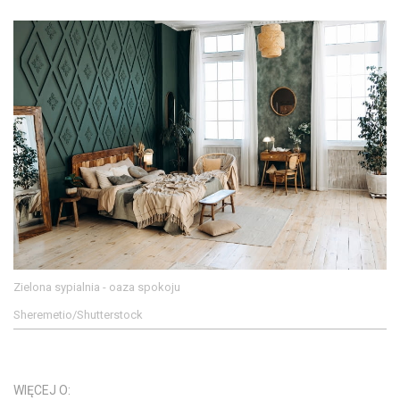
Zielona sypialnia - oaza spokoju
Sheremetio/Shutterstock
WIĘCEJ O: