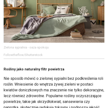
Zielona sypialnia - oaza spokoju
Followtheflow/Shutterstock
Rośliny jako naturalny filtr powietrza
Nie sposób mówić o zielonej sypialni bez podkreślenia roli
roślin. Wniesienie do wnętrza żywej zieleni w postaci
kwiatów doniczkowych ma znaczenie nie tylko dekoracyjne,
lecz również zdrowotne. Popularne rośliny oczyszczające
powietrze, takie jak skrzydłokwiat, sansewieria czy
paprotka, skutecznie redukują toksyny i podnoszą jakość