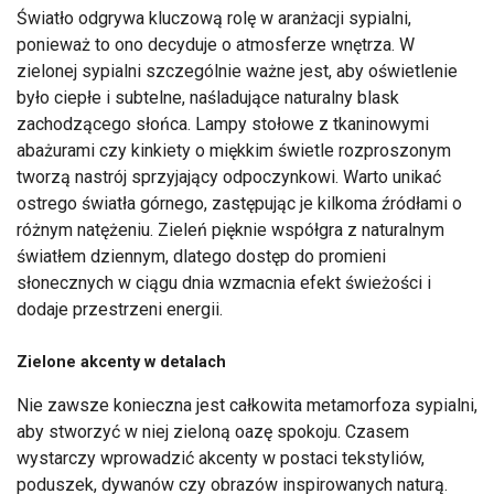
Światło odgrywa kluczową rolę w aranżacji sypialni,
ponieważ to ono decyduje o atmosferze wnętrza. W
zielonej sypialni szczególnie ważne jest, aby oświetlenie
było ciepłe i subtelne, naśladujące naturalny blask
zachodzącego słońca. Lampy stołowe z tkaninowymi
abażurami czy kinkiety o miękkim świetle rozproszonym
tworzą nastrój sprzyjający odpoczynkowi. Warto unikać
ostrego światła górnego, zastępując je kilkoma źródłami o
różnym natężeniu. Zieleń pięknie współgra z naturalnym
światłem dziennym, dlatego dostęp do promieni
słonecznych w ciągu dnia wzmacnia efekt świeżości i
dodaje przestrzeni energii.
Zielone akcenty w detalach
Nie zawsze konieczna jest całkowita metamorfoza sypialni,
aby stworzyć w niej zieloną oazę spokoju. Czasem
wystarczy wprowadzić akcenty w postaci tekstyliów,
poduszek, dywanów czy obrazów inspirowanych naturą.