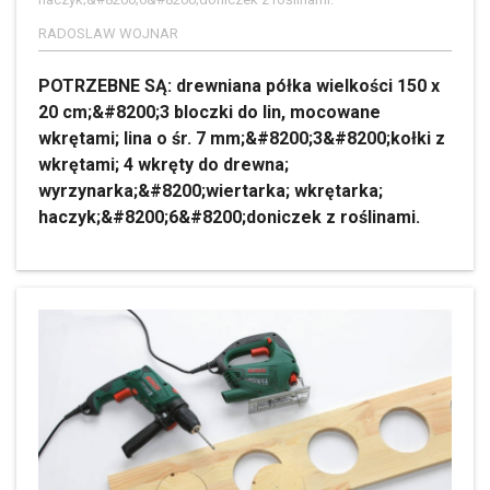
RADOSLAW WOJNAR
POTRZEBNE SĄ: drewniana półka wielkości 150 x
20 cm;&#8200;3 bloczki do lin, mocowane
wkrętami; lina o śr. 7 mm;&#8200;3&#8200;kołki z
wkrętami; 4 wkręty do drewna;
wyrzynarka;&#8200;wiertarka; wkrętarka;
haczyk;&#8200;6&#8200;doniczek z roślinami.