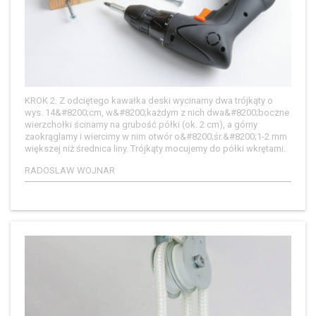
KROK 2. Z odciętego kawałka deski wycinamy dwa trójkąty o
wys. 14&#8200;cm, w&#8200;każdym z nich dwa&#8200;boczne
wierzchołki ścinamy na grubość półki (ok. 2 cm), a górny
zaokrąglamy i wiercimy w nim otwór o&#8200;śr.&#8200;1-2 mm
większej niż średnica liny. Trójkąty mocujemy do półki wkrętami.
RADOSLAW WOJNAR