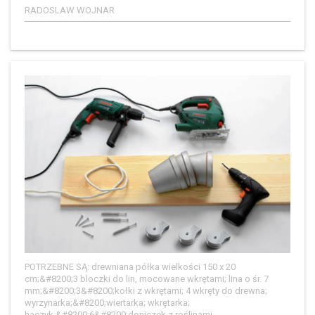
RADOSLAW WOJNAR
POTRZEBNE SĄ: drewniana półka wielkości 150 x 20
cm;&#8200;3 bloczki do lin, mocowane wkrętami; lina o śr. 7
mm;&#8200;3&#8200;kołki z wkrętami; 4 wkręty do drewna;
wyrzynarka;&#8200;wiertarka; wkrętarka;
haczyk;&#8200;6&#8200;doniczek z roślinami.