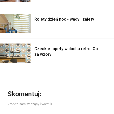
Rolety dzień noc - wady i zalety
Czeskie tapety w duchu retro. Co
za wzory!
Skomentuj:
Zrób to sam: wiszący kwietnik