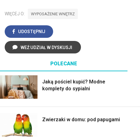
WIĘCEJ O:
WYPOSAŻENIE WNĘTRZ
UDOSTĘPNIJ
WEŹ UDZIAŁ W DYSKUSJI
POLECANE
Jaką pościel kupić? Modne
komplety do sypialni
Zwierzaki w domu: pod papugami