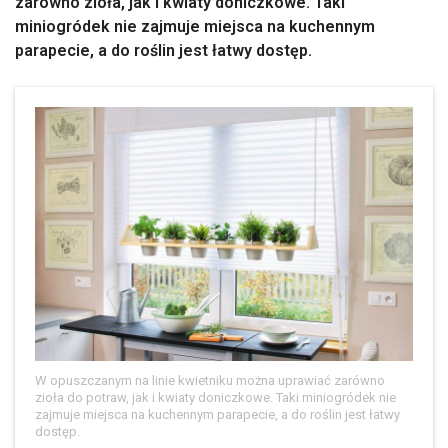
zarówno zioła, jak i kwiaty doniczkowe. Taki
miniogródek nie zajmuje miejsca na kuchennym
parapecie, a do roślin jest łatwy dostęp.
W opuszczanym na linie kwietniku można uprawiać zarówno
zioła do potraw, jak i kwiaty doniczkowe. Taki miniogródek nie
zajmuje miejsca na kuchennym parapecie, a do roślin jest łatwy
dostęp.