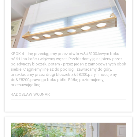
KROK 4. Linę przeciągamy przez otwór w&#8200;lewym boku
półki i na końcu wiążemy węzeł. Przekładamy ją najpierw przez
pojedynczy bloczek, potem - przez jeden z zamocowanych obok
siebie. Ciągniemy linę aż do podłogi, zawracamy do góry,
przekładamy przez drugi bloczek z&#8200;pary i mocujemy
do&#8200;prawego boku półki. Półkę poziomujemy,
przesuwając linę.
RADOSLAW WOJNAR