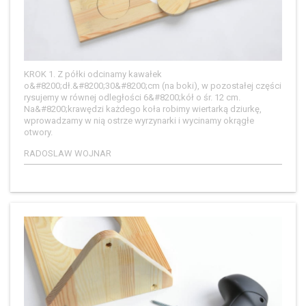
KROK 1. Z półki odcinamy kawałek
o&#8200;dł.&#8200;30&#8200;cm (na boki), w pozostałej części
rysujemy w równej odległości 6&#8200;kół o śr. 12 cm.
Na&#8200;krawędzi każdego koła robimy wiertarką dziurkę,
wprowadzamy w nią ostrze wyrzynarki i wycinamy okrągłe
otwory.
RADOSLAW WOJNAR