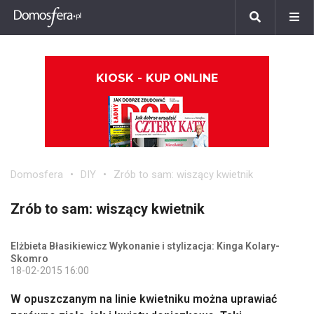
KIOSK - KUP ONLINE
Domosfera
DIY
Zrób to sam: wiszący kwietnik
Zrób to sam: wiszący kwietnik
Elżbieta Błasikiewicz Wykonanie i stylizacja: Kinga Kolary-
Skomro
18-02-2015 16:00
W opuszczanym na linie kwietniku można uprawiać