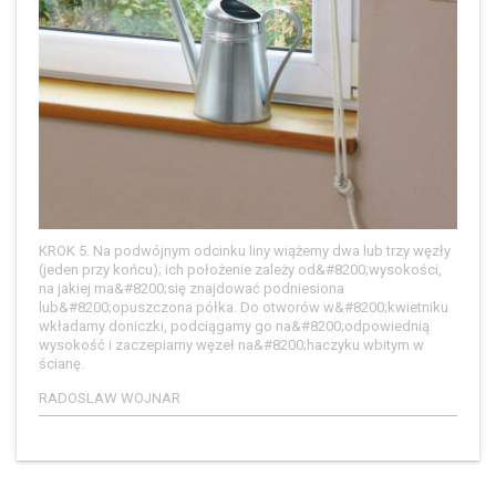
KROK 5. Na podwójnym odcinku liny wiążemy dwa lub trzy węzły
(jeden przy końcu); ich położenie zależy od&#8200;wysokości,
na jakiej ma&#8200;się znajdować podniesiona
lub&#8200;opuszczona półka. Do otworów w&#8200;kwietniku
wkładamy doniczki, podciągamy go na&#8200;odpowiednią
wysokość i zaczepiamy węzeł na&#8200;haczyku wbitym w
ścianę.
RADOSLAW WOJNAR