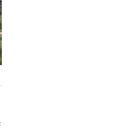
Konkurs PEKA dla architektów z pulą
nagród ponad 16 000 zł
Przedpokój długi i wąski - jak go
zaaranżować?
z