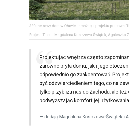
320-metrowy dom w Oławie - aranżacja projektu pracowni T
Projekt: Tissu - Magdalena Kostrzewa-Świątek, Agnieszka
Projektując wnętrza często zapominamy
zarówno bryła domu, jak i jego otoczen
odpowiednio go zaakcentować. Projekt
być odzwierciedleniem tego, co na zewn
tylko przybliża nas do Zachodu, ale te
podwyższając komfort jej użytkowani
dodają Magdalena Kostrzewa-Świątek i 