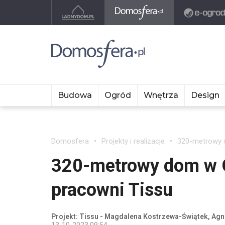
Budowa
Ogród
Wnętrza
Design
Domosfera
Projekty i realizacje
320-metrowy d
320-metrowy dom w Oł
pracowni Tissu
Projekt: Tissu - Magdalena Kostrzewa-Świątek, Ag