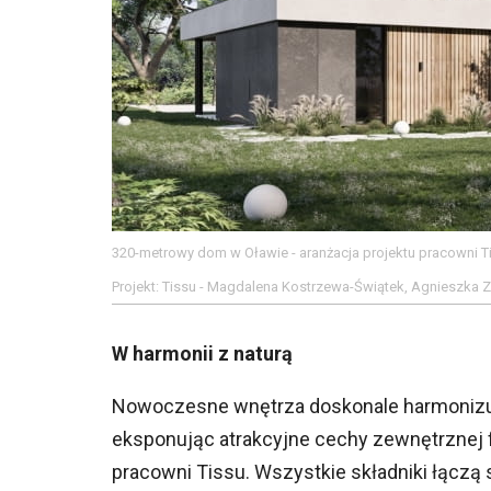
320-metrowy dom w Oławie - aranżacja projektu pracowni T
Projekt: Tissu - Magdalena Kostrzewa-Świątek, Agnieszka
W harmonii z naturą
Nowoczesne wnętrza doskonale harmonizuj
eksponując atrakcyjne cechy zewnętrznej f
pracowni Tissu. Wszystkie składniki łączą 