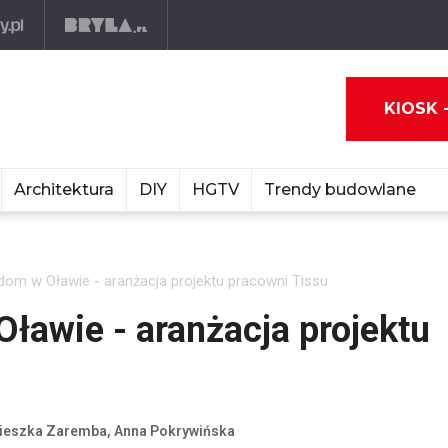
KIOSK 
Architektura
DIY
HGTV
Trendy budowlane
om w Oławie - aranżacja projektu pracowni Tissu
awie - aranżacja projektu
nieszka Zaremba, Anna Pokrywińska