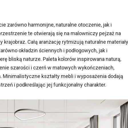
ie zarówno harmonijne, naturalne otoczenie, jak i
zestrzenie te otwierają się na malowniczy pejzaż na
rajobraz. Całą aranżację rytmizują naturalne materiały
 zarówno okładzin ściennych i podłogowych, jak i
ę bliską naturze. Paleta kolorów inspirowana naturą,
ienie szarości i czerń w matowych wykończeniach,
 Minimalistyczne kształty mebli i wyposażenia dodają
zeń i podkreślając jej funkcjonalny charakter.