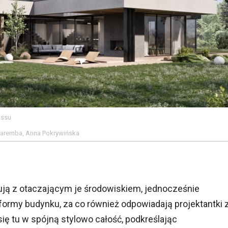
issu
 Zaremba, Anna Pokrywińska
ą z otaczającym je środowiskiem, jednocześnie
ormy budynku, za co również odpowiadają projektantki 
się tu w spójną stylowo całość, podkreślając