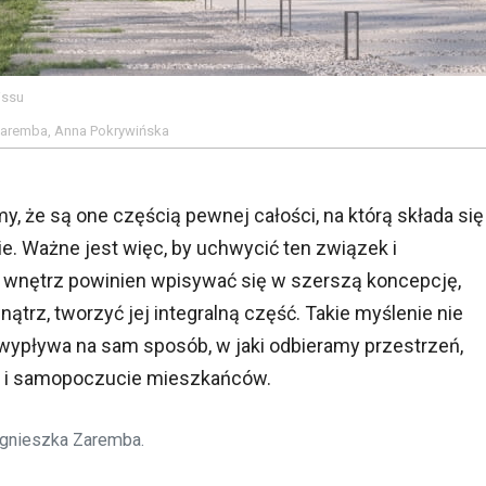
issu
 Zaremba, Anna Pokrywińska
, że są one częścią pewnej całości, na którą składa się
ie. Ważne jest więc, by uchwycić ten związek i
 wnętrz powinien wpisywać się w szerszą koncepcję,
ątrz, tworzyć jej integralną część. Takie myślenie nie
ż wypływa na sam sposób, w jaki odbieramy przestrzeń,
a i samopoczucie mieszkańców.
Agnieszka Zaremba.