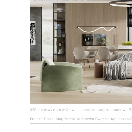
320-metrowy dom w Oławie - aranżacja projektu pracowni T
Projekt: Tissu - Magdalena Kostrzewa-Świątek, Agnieszka