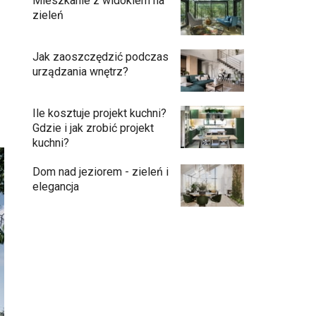
Mieszkanie z widokiem na
zieleń
Jak zaoszczędzić podczas
urządzania wnętrz?
Ile kosztuje projekt kuchni?
Gdzie i jak zrobić projekt
kuchni?
Dom nad jeziorem - zieleń i
elegancja
Podłogi: pomysły na wykończenie
Ściany - co jest modne?
Kuchnia bez odcisków palców – estetyka,
która ułatwia codzienne użytkowanie