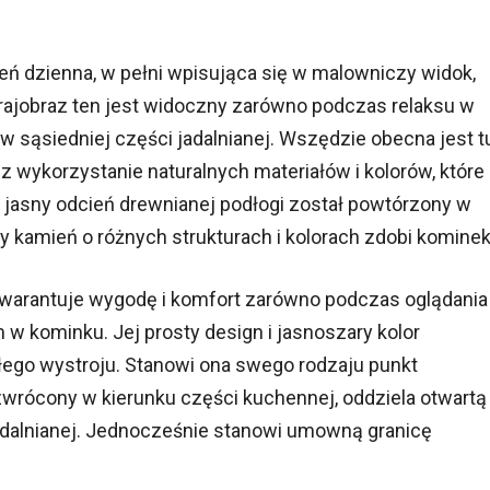
ń dzienna, w pełni wpisująca się w malowniczy widok,
rajobraz ten jest widoczny zarówno podczas relaksu w
 w sąsiedniej części jadalnianej. Wszędzie obecna jest t
ez wykorzystanie naturalnych materiałów i kolorów, które
ż jasny odcień drewnianej podłogi został powtórzony w
y kamień o różnych strukturach i kolorach zdobi kominek
gwarantuje wygodę i komfort zarówno podczas oglądania
m w kominku. Jej prosty design i jasnoszary kolor
całego wystroju. Stanowi ona swego rodzaju punkt
st zwrócony w kierunku części kuchennej, oddziela otwartą
adalnianej. Jednocześnie stanowi umowną granicę