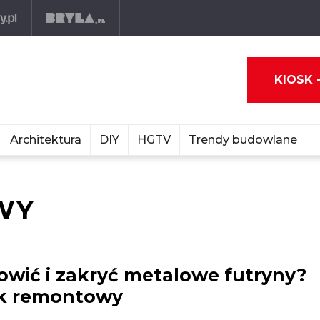
KIOSK 
Architektura
DIY
HGTV
Trendy budowlane
WY
owić i zakryć metalowe futryny?
k remontowy