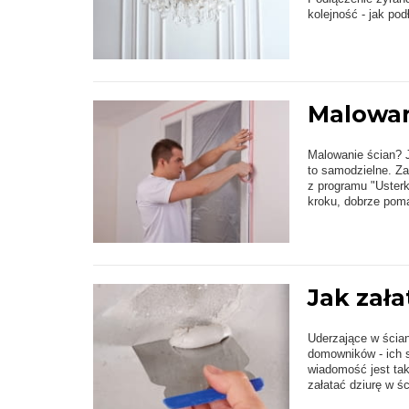
kolejność - jak po
Malowani
Malowanie ścian? J
to samodzielne. Za
z programu "Usterk
kroku, dobrze poma
Jak zała
Uderzające w ścia
domowników - ich s
wiadomość jest tak
załatać dziurę w śc