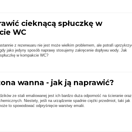
rawić cieknącą spłuczkę w
cie WC
tannie z rezerwuaru nie jest może wielkim problemem, ale potrafi uprzykrzy
 gdy jako jedyny sposób naprawy stosujemy zakręcenie dopływu wody. Jak
 spłuczkę w kompakcie WC?
ona wanna - jak ją naprawić?
odzików ze stali emaliowanej jest ich bardzo duża odporność na ścieranie oraz
hemicznych. Niestety, jeśli na urządzenie spadnie ciężki przedmiot, taki jak
może to spowodować odpryśnięcie warstwy emalii.