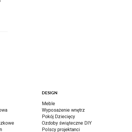
o
DESIGN
Meble
dowa
Wyposażenie wnętrz
Pokój Dziecięcy
iczkowe
Ozdoby świąteczne DIY
n
Polscy projektanci