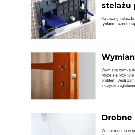
stelaż
Za awarię spłuczk
tynkiem, często są
Wymiana
Wymiana zamka do 
Może się przy tym 
problem. Jeśli zam
skrzydle zagłębien
Drobne 
W moim domu w ści