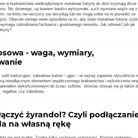
ne w budownictwie wielkopłytowym metalowe futryny do dziś trzymają drzwi
niu. Nic dziwnego, są bowiem bardzo wytrzymałe, a ich wymiana wiąże się z
m, na który nie wszyscy się decydują lub nie mogą sobie na to pozwolić ze
ch. Obecnie istnieje wiele sposobów na to, aby stare metalowe futryny zysk
e wymaga zatrudniania fachowca i gruntownego remontu. Jak odnowić lub jak
utryny?
psowa - waga, wymiary,
wanie
, sufit karton-gips, zabudowa karton – gips – te nazwy zapewne słyszeliście n
e są nieodłącznym elementem współczesnego budownictwa i wykończenia wnę
teriałem wykończeniowym do ścian, sufitów, skosów, stosuje się je także d
, regałów, czy zabudowy.
ączyć żyrandol? Czyli podłączani
la na własną rękę
ola nie jest trudne. Trzeba tylko zachować ostrożność. Poniżej podajemy