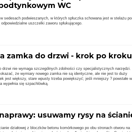
u podtynkowym WC
i w sedesach podwieszanych, w których spłuczka schowana jest w stelażu po
 odpowiedzialne uszczelki zaworu spłukującego.
 zamka do drzwi - krok po kroku
drzwi nie wymaga szczególnych zdolności czy specjalistycznych narzędzi.
okazać, że wymiary nowego zamka nie są identyczne, ale nie jest to duży
ek jest większy, stare wpusty trzeba powiększyć; jeśli mniejszy ? powstałe w
ia wypełnia się szpachlówką.
naprawy: usuwamy rysy na ściani
anie działowej z bloczków betonu komórkowego po obu stronach otworu na