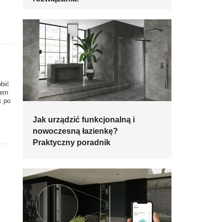
obić
dem
k po
Jak urządzić funkcjonalną i
nowoczesną łazienkę?
Praktyczny poradnik