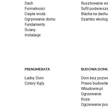
Dach
Rusztowanie w
Formalności
Sufit podwiesz
Ciepła woda
Blacha na dachu
Ogrzewanie domu
Szambo ekolog
Fundamenty
Ściany
Instalacje
PRENUMERATA
BUDOWA DOM
Ładny Dom
Dom bez pozwo
Cztery Kąty
Prawo budowla
Wbudowie.pl
Ogrzewanie
Koza
Ogrzewanie po