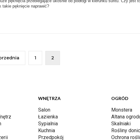
duże pęknięcia przebiegające ukośnie od podłogi w kierunku sufitu. Czy jest t
 takie pęknięcie naprawić?
przednia
1
2
WNĘTRZA
OGRÓD
Salon
Monstera
nętrz
Łazienka
Altana ogro
n
Sypialnia
Skalniaki
Kuchnia
Rośliny don
erii
Przedpokój
Ochrona rośli