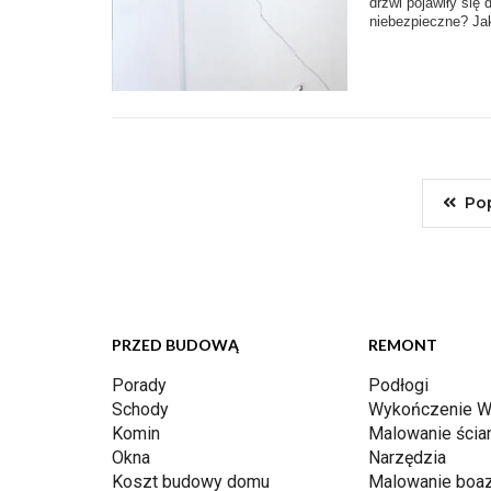
drzwi pojawiły się 
niebezpieczne? Jak
Po
PRZED BUDOWĄ
REMONT
Porady
Podłogi
Schody
Wykończenie W
Komin
Malowanie ścia
Okna
Narzędzia
Koszt budowy domu
Malowanie boaz