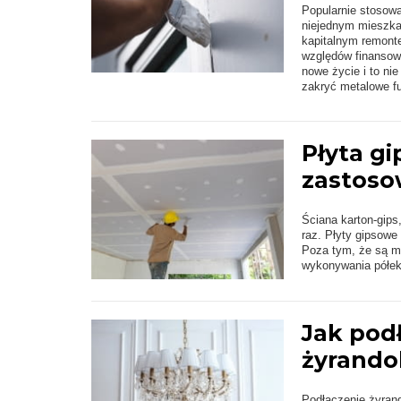
Popularnie stosowa
niejednym mieszka
kapitalnym remonte
względów finansowy
nowe życie i to ni
zakryć metalowe f
Płyta gi
zastoso
Ściana karton-gips
raz. Płyty gipsow
Poza tym, że są ma
wykonywania półek
Jak podł
żyrando
Podłączenie żyrand