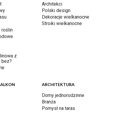
t
Architekci
awy
Polski design
rasu
Dekoracje wielkanocne
Stroiki wielkanocne
 roślin
rodowe
linowa z
 bez?
ne
BALKON
ARCHITEKTURA
Domy jednorodzinne
Branża
Pomysł na taras