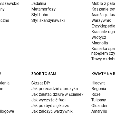
arszawskie
Jadalnia
Meble z pale
any
Metamorfozy
Koszenie tr
Styl boho
Aranżacje ta
iczne
Styl skandynawski
Warzywnik
Encyklopedia
Krasnale og
Wrotycz
Magnolia
Kosiarka spa
napędem czy
Trawy ozdob
U
ZRÓB TO SAM
KWIATY NA 
lenia
Skrzat DIY
Hiacynt
ne
Jak przesadzić storczyka
Begonia
Jak załatać dziurę w ścianie?
Róże
Jak wyczyścić fugi
Tulipany
Jak pozbyć się kurzu
Oleander
dłogowe
Jak założyć warzywnik
Amarylis