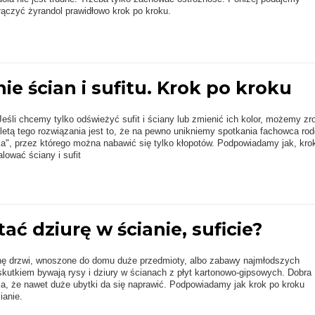
dłączyć żyrandol prawidłowo krok po kroku.
e ścian i sufitu. Krok po kroku
eśli chcemy tylko odświeżyć sufit i ściany lub zmienić ich kolor, możemy zr
letą tego rozwiązania jest to, że na pewno unikniemy spotkania fachowca ro
a", przez którego można nabawić się tylko kłopotów. Podpowiadamy jak, kro
lować ściany i sufit
tać dziurę w ścianie, suficie?
nę drzwi, wnoszone do domu duże przedmioty, albo zabawy najmłodszych
kutkiem bywają rysy i dziury w ścianach z płyt kartonowo-gipsowych. Dobra
a, że nawet duże ubytki da się naprawić. Podpowiadamy jak krok po kroku
ianie.