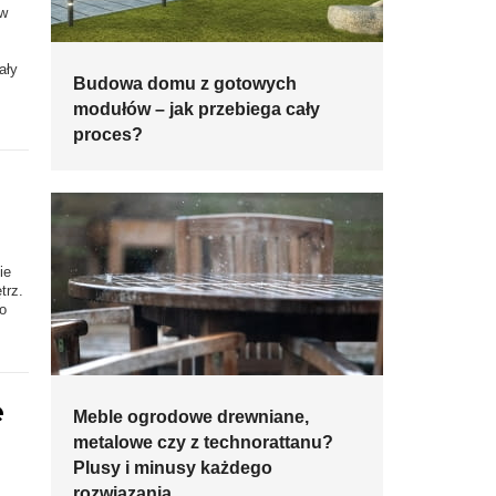
 w
ały
Budowa domu z gotowych
modułów – jak przebiega cały
proces?
ie
trz.
o
e
Meble ogrodowe drewniane,
metalowe czy z technorattanu?
Plusy i minusy każdego
rozwiązania.