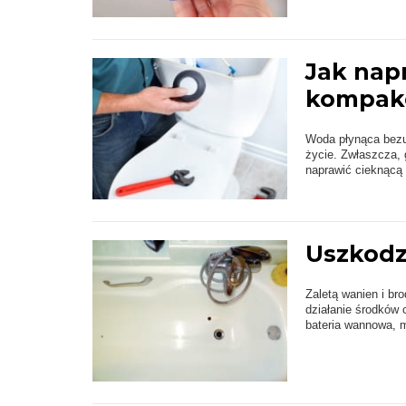
Jak nap
kompak
Woda płynąca bezus
życie. Zwłaszcza,
naprawić cieknącą
Uszkodz
Zaletą wanien i br
działanie środków c
bateria wannowa, 