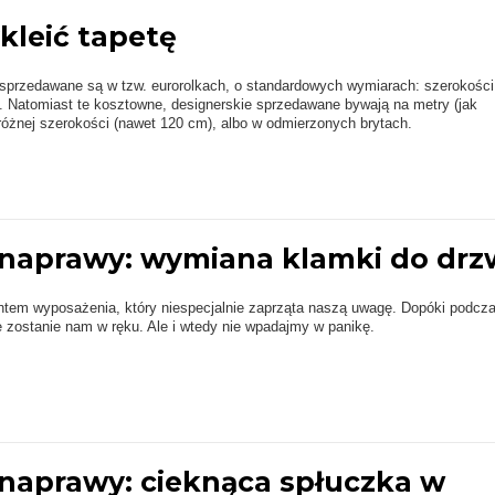
kleić tapetę
 sprzedawane są w tzw. eurorolkach, o standardowych wymiarach: szerokości
. Natomiast te kosztowne, designerskie sprzedawane bywają na metry (jak
o różnej szerokości (nawet 120 cm), albo w odmierzonych brytach.
naprawy: wymiana klamki do drz
ntem wyposażenia, który niespecjalnie zaprząta naszą uwagę. Dopóki podcz
ie zostanie nam w ręku. Ale i wtedy nie wpadajmy w panikę.
naprawy: cieknąca spłuczka w