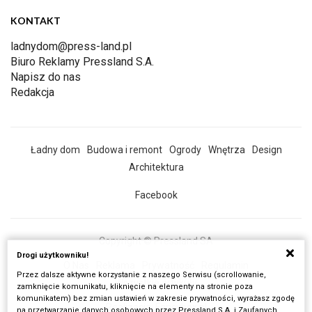
KONTAKT
ladnydom@press-land.pl
Biuro Reklamy Pressland S.A.
Napisz do nas
Redakcja
Ładny dom
Budowa i remont
Ogrody
Wnętrza
Design
Architektura
Facebook
Copyright © Pressland SA
Drogi użytkowniku!
O Nas
Reklama
Prywatność
Regulamin
Przez dalsze aktywne korzystanie z naszego Serwisu (scrollowanie,
Wszystkie artykuły
zamknięcie komunikatu, kliknięcie na elementy na stronie poza
komunikatem) bez zmian ustawień w zakresie prywatności, wyrażasz zgodę
Realizacja:
Fancybox.pl
na przetwarzanie danych osobowych przez Pressland S.A. i Zaufanych