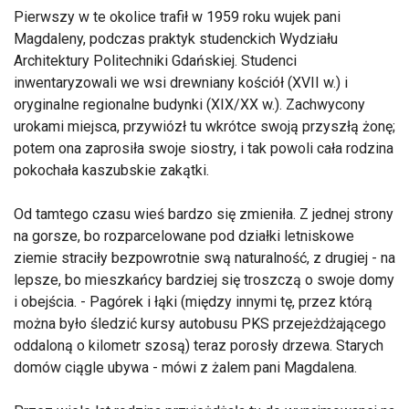
Pierwszy w te okolice trafił w 1959 roku wujek pani
Magdaleny, podczas praktyk studenckich Wydziału
Architektury Politechniki Gdańskiej. Studenci
inwentaryzowali we wsi drewniany kościół (XVII w.) i
oryginalne regionalne budynki (XIX/XX w.). Zachwycony
urokami miejsca, przywiózł tu wkrótce swoją przyszłą żonę;
potem ona zaprosiła swoje siostry, i tak powoli cała rodzina
pokochała kaszubskie zakątki.
Od tamtego czasu wieś bardzo się zmieniła. Z jednej strony
na gorsze, bo rozparcelowane pod działki letniskowe
ziemie straciły bezpowrotnie swą naturalność, z drugiej - na
lepsze, bo mieszkańcy bardziej się troszczą o swoje domy
i obejścia. - Pagórek i łąki (między innymi tę, przez którą
można było śledzić kursy autobusu PKS przejeżdżającego
oddaloną o kilometr szosą) teraz porosły drzewa. Starych
domów ciągle ubywa - mówi z żalem pani Magdalena.