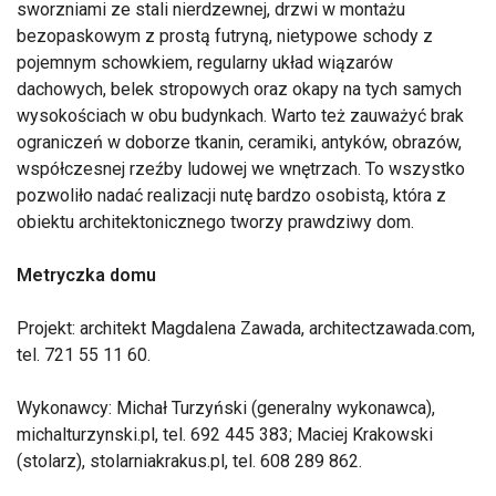
sworzniami ze stali nierdzewnej, drzwi w montażu
bezopaskowym z prostą futryną, nietypowe schody z
pojemnym schowkiem, regularny układ wiązarów
dachowych, belek stropowych oraz okapy na tych samych
wysokościach w obu budynkach. Warto też zauważyć brak
ograniczeń w doborze tkanin, ceramiki, antyków, obrazów,
współczesnej rzeźby ludowej we wnętrzach. To wszystko
pozwoliło nadać realizacji nutę bardzo osobistą, która z
obiektu architektonicznego tworzy prawdziwy dom.
Metryczka domu
Projekt: architekt Magdalena Zawada, architectzawada.com,
tel. 721 55 11 60.
Wykonawcy: Michał Turzyński (generalny wykonawca),
michalturzynski.pl, tel. 692 445 383; Maciej Krakowski
(stolarz), stolarniakrakus.pl, tel. 608 289 862.