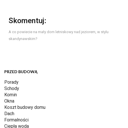
Skomentuj:
A co powiecie na mały dom letniskowy nad jeziorem, w stylu
skandynawskim?
PRZED BUDOWĄ
Porady
Schody
Komin
Okna
Koszt budowy domu
Dach
Formalności
Ciepła woda