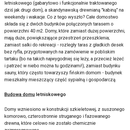
letniskowego (gabarytowo i funkcjonalnie traktowanego
dziś jak drugi dom), a skandynawską drewnianą "kabiną" na
weekendy i wakacje. Co z tego wyszło? Całe domostwo
składa się z dwóch budynków połączonych tarasem o
powierzchni 40 m2. Domy, które zamiast dużej powierzchni,
mają duże, powiększające przestrzeń przeszklenia;
zamiast salki do rekreacji - rozległy taras z gładkich desek
bez ryfla, przygotowanych na zamówienie w pobliskim
tartaku (bo na takich najwygodniej się leży, a przecież leżeć
i patrzeć w niebo można tu godzinami!); zamiast budynku
sauny, który często towarzyszy fińskim domom - budynek
mieszkalny mieszczący część sypialną i gospodarczą.
Budowa domu
letniskowego
Domy wzniesiono w konstrukcji szkieletowej, z suszonego
komorowo, czterostronnie struganego i fazowanego
drewna, które celowo nie zostało chemicznie