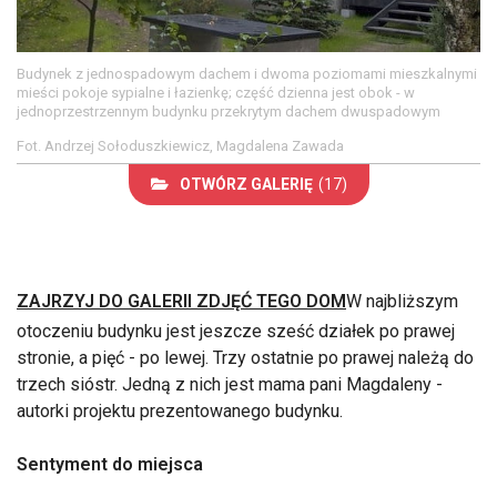
Budynek z jednospadowym dachem i dwoma poziomami mieszkalnymi
mieści pokoje sypialne i łazienkę; część dzienna jest obok - w
jednoprzestrzennym budynku przekrytym dachem dwuspadowym
Fot. Andrzej Sołoduszkiewicz, Magdalena Zawada
OTWÓRZ GALERIĘ
(17)
ZAJRZYJ DO GALERII ZDJĘĆ TEGO DOM
W najbliższym
otoczeniu budynku jest jeszcze sześć działek po prawej
stronie, a pięć - po lewej. Trzy ostatnie po prawej należą do
trzech sióstr. Jedną z nich jest mama pani Magdaleny -
autorki projektu prezentowanego budynku.
Sentyment do miejsca