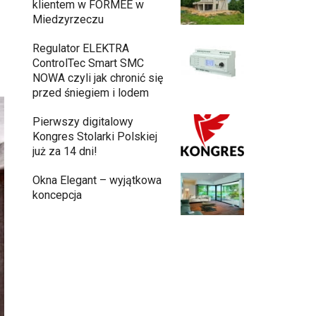
klientem w FORMEE w
Miedzyrzeczu
Regulator ELEKTRA
ControlTec Smart SMC
NOWA czyli jak chronić się
przed śniegiem i lodem
Pierwszy digitalowy
Kongres Stolarki Polskiej
już za 14 dni!
Okna Elegant – wyjątkowa
koncepcja
Budowa domu z gotowych modułów – jak
przebiega cały proces?
Meble ogrodowe drewniane, metalowe
czy z technorattanu? Plusy i minusy