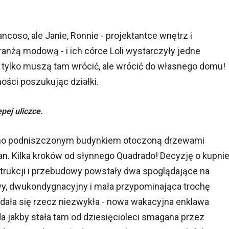
coso, ale Janie, Ronnie - projektantce wnętrz i
anżą modową - i ich córce Loli wystarczyły jedne
e tylko muszą tam wrócić, ale wrócić do własnego domu!
ości poszukując działki.
pej uliczce.
ocno podniszczonym budynkiem otoczoną drzewami
 Kilka kroków od słynnego Quadrado! Decyzję o kupni
strukcji i przebudowy powstały dwa spoglądające na
wy, dwukondygnacyjny i mała przypominająca trochę
Udała się rzecz niezwykła - nowa wakacyjna enklawa
a jakby stała tam od dziesięcioleci smagana przez