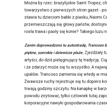
Można by rzec: brazylijskie Saint-Tropez,
towarzystwo z pierwszych stron gazet - p
stawia tu dzieciom babki z piasku, Naomi Ca
przemieszczają się głowy państw, dostojni
rosła trawa i pasły się konie? Takiego luzu 
Zanim doprowadzono tu autostradę, Trancoso by
Zjeżdżały t
piękne, szerokie i dziewicze plaże.
artyści, do dziś pielęgnujący tę tradycję. Ci
i że zdarzyć może się tu wszystko. A najwię
upałów. Trancoso zamienia się wtedy w mia
Żwawsze ruchy rejestruje się tu dopiero koł
trwają godziny szczytu. Na kanapkę w barz
powodu zirytować, tylko człowiek tutaj zapom
korporacyjne nawyki gospodarowania czase