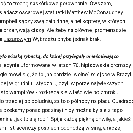
 choć to trochę naskórkowe porównanie. Owszem,
osiadacz oscarowej statuetki Matthew McConaughey
mpbell sączy swą caipirinhę, a helikoptery, w których
e przerywają ciszę. Ale żeby na głównej promenadzie
na
Lazurowym
Wybrzeżu chyba jednak brak.
ło wioską rybacką, do której przylegały onieśmielająco
u jedynie uformowane w latach 70. hipisowskie gromady 
ągle mówi się, że to „najbardziej wolne” miejsce w Brazyli
cej w grudniu i styczniu, czyli w porze największych
sto wampirów - rozkręca się właściwie po zmroku.
o trzeciej po południu, za to o północy na placu Quadrad
e czekamy ponad godzinę i niby można by się z tego
ina „jak to się robi”. Spija każdą piękną chwilę, a jakieś
m i straceńczy pośpiech odchodzą w siną, a raczej