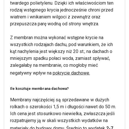
twardego polietylenu. Dzięki ich właściwościom ten
rodzaj wstępnego krycia jednocześnie chroni przed
wiatrem i wnikaniem wilgoci z zewnątrz oraz
przepuszcza parę wodną od strony wnętrza.
Z membran można wykonać wstępne krycie na
wszystkich rodzajach dachu, pod warunkiem, że ich
kąt nachylenia jest większy niż 20 st.; na dachach o
mniejszym spadku połaci woda, zamiast spływać,
zalegałaby na membranie, co mogłoby mieć
negatywny wpływ na
pokrycie dachowe.
Ile kosztuje membrana dachowa?
Membrany najczęściej są sprzedawane w dużych
rolkach o szerokości 1,5 m i długości nawet do 50 m.
Ich cena jest stosunkowo niewielka, zwłaszcza jeśli
rozpatrujemy ją w skali wszystkich wydatków na
materiały do
budowy domu
. Średnio to wydatek
2-7