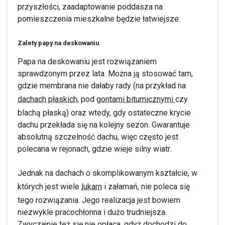
przyszłości, zaadaptowanie poddasza na
pomieszczenia mieszkalne będzie łatwiejsze.
Zalety papy na deskowaniu
Papa na deskowaniu jest rozwiązaniem
sprawdzonym przez lata. Można ją stosować tam,
gdzie membrana nie dałaby rady (na przykład na
dachach płaskich,
pod
gontami bitumicznymi
czy
blachą płaską) oraz wtedy, gdy ostateczne krycie
dachu przekłada się na kolejny sezon. Gwarantuje
absolutną szczelność dachu, więc często jest
polecana w rejonach, gdzie wieje silny wiatr.
Jednak na dachach o skomplikowanym kształcie, w
których jest wiele
lukarn
i załamań, nie poleca się
tego rozwiązania. Jego realizacja jest bowiem
niezwykle pracochłonna i dużo trudniejsza.
Zwyczajnie też się nie opłaca, gdyż dochodzi do