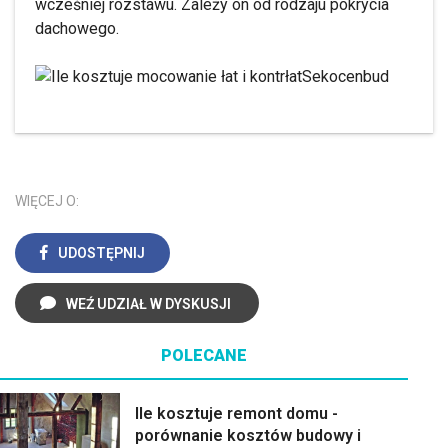
wcześniej rozstawu. Zależy on od rodzaju pokrycia
dachowego.
Sekocenbud
WIĘCEJ O:
UDOSTĘPNIJ
WEŹ UDZIAŁ W DYSKUSJI
POLECANE
Ile kosztuje remont domu -
porównanie kosztów budowy i