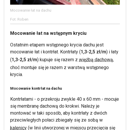
Mocowanie łat na dachu
Fot. Roben
Mocowanie łat na wstępnym kryciu
Ostatnim etapem wstępnego krycia dachu jest
mocowanie łat i kontrłat. Kontrłaty (
1,3-2,5 zł/m
) i łaty
(
1,3-2,5 zł/m
) kupuje się razem z
więźbą dachową,
choć montuje się je razem z warstwą wstępnego
krycia.
Mocowanie kontrłat na dachu
Kontrłatami - o przekroju zwykle 40 x 60 mm - mocuje
się membranę dachową do krokwi. Należy je
montować w taki sposób, aby kontrłaty z dwóch
przeciwległych połaci zbiegały się ze sobą w
kalenicy
(w linii utworzonej w miejscu przecięcia się