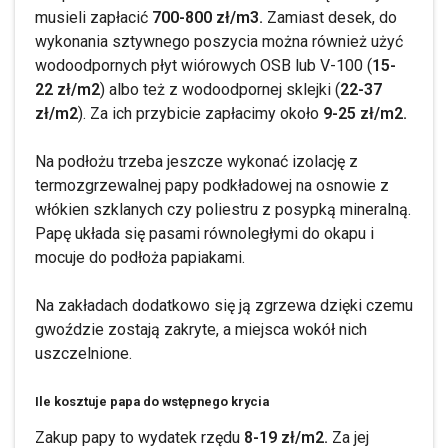
musieli zapłacić
700-800 zł/m3.
Zamiast desek, do
wykonania sztywnego poszycia można również użyć
wodoodpornych płyt wiórowych OSB lub V-100 (
15-
22 zł/m2
) albo też z wodoodpornej sklejki (
22-37
zł/m2
). Za ich przybicie zapłacimy około
9-25 zł/m2.
Na podłożu trzeba jeszcze wykonać izolację z
termozgrzewalnej papy podkładowej na osnowie z
włókien szklanych czy poliestru z posypką mineralną.
Papę układa się pasami równoległymi do okapu i
mocuje do podłoża papiakami.
Na zakładach dodatkowo się ją zgrzewa dzięki czemu
gwoździe zostają zakryte, a miejsca wokół nich
uszczelnione.
Ile kosztuje papa do wstępnego krycia
Zakup papy to wydatek rzędu
8-19 zł/m2.
Za jej