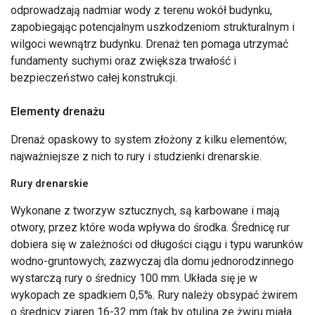
odprowadzają nadmiar wody z terenu wokół budynku,
zapobiegając potencjalnym uszkodzeniom strukturalnym i
wilgoci wewnątrz budynku. Drenaż ten pomaga utrzymać
fundamenty suchymi oraz zwiększa trwałość i
bezpieczeństwo całej konstrukcji.
Elementy drenażu
Drenaż opaskowy to system złożony z kilku elementów;
najważniejsze z nich to rury i studzienki drenarskie.
Rury drenarskie
Wykonane z tworzyw sztucznych, są karbowane i mają
otwory, przez które woda wpływa do środka. Średnicę rur
dobiera się w zależności od długości ciągu i typu warunków
wodno-gruntowych; zazwyczaj dla domu jednorodzinnego
wystarczą rury o średnicy 100 mm. Układa się je w
wykopach ze spadkiem 0,5%. Rury należy obsypać żwirem
o średnicy ziaren 16-32 mm (tak by otulina ze żwiru miała