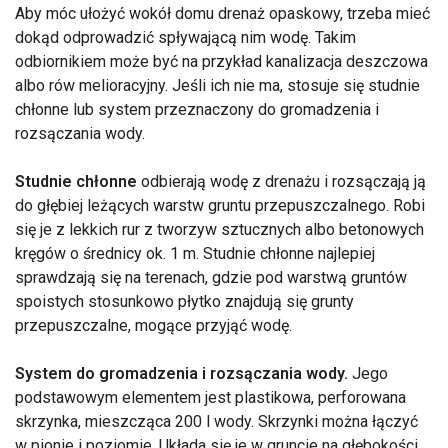
Aby móc ułożyć wokół domu drenaż opaskowy, trzeba mieć
dokąd odprowadzić spływającą nim wodę. Takim
odbiornikiem może być na przykład kanalizacja deszczowa
albo rów melioracyjny. Jeśli ich nie ma, stosuje się studnie
chłonne lub system przeznaczony do gromadzenia i
rozsączania wody.
Studnie chłonne
odbierają wodę z drenażu i rozsączają ją
do głębiej leżących warstw gruntu przepuszczalnego. Robi
się je z lekkich rur z tworzyw sztucznych albo betonowych
kręgów o średnicy ok. 1 m. Studnie chłonne najlepiej
sprawdzają się na terenach, gdzie pod warstwą gruntów
spoistych stosunkowo płytko znajdują się grunty
przepuszczalne, mogące przyjąć wodę.
System do gromadzenia i rozsączania wody.
Jego
podstawowym elementem jest plastikowa, perforowana
skrzynka, mieszcząca 200 l wody. Skrzynki można łączyć
w pionie i poziomie. Układa się je w gruncie na głębokości