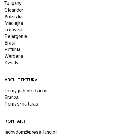
Tulipany
Oleander
Amarylis
Maciejka
Forsycja
Pelargonie
Bratki
Petunia
Werbena
Kwiaty
ARCHITEKTURA
Domy jednorodzinne
Branża
Pomysł na taras
KONTAKT
ladnydom@press-land.pl