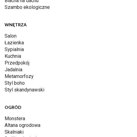
Blacha na dachu
Szambo ekologiczne
WNĘTRZA
Salon
Łazienka
Sypialnia
Kuchnia
Przedpokój
Jadalnia
Metamorfozy
Styl boho
Styl skandynawski
OGRÓD
Monstera
Altana ogrodowa
Skalniaki