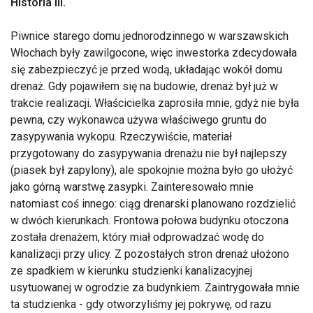
Historia III.
Piwnice starego domu jednorodzinnego w warszawskich
Włochach były zawilgocone, więc inwestorka zdecydowała
się zabezpieczyć je przed wodą, układając wokół domu
drenaż. Gdy pojawiłem się na budowie, drenaż był już w
trakcie realizacji. Właścicielka zaprosiła mnie, gdyż nie była
pewna, czy wykonawca używa właściwego gruntu do
zasypywania wykopu. Rzeczywiście, materiał
przygotowany do zasypywania drenażu nie był najlepszy
(piasek był zapylony), ale spokojnie można było go ułożyć
jako górną warstwę zasypki. Zainteresowało mnie
natomiast coś innego: ciąg drenarski planowano rozdzielić
w dwóch kierunkach. Frontowa połowa budynku otoczona
została drenażem, który miał odprowadzać wodę do
kanalizacji przy ulicy. Z pozostałych stron drenaż ułożono
ze spadkiem w kierunku studzienki kanalizacyjnej
usytuowanej w ogrodzie za budynkiem. Zaintrygowała mnie
ta studzienka - gdy otworzyliśmy jej pokrywę, od razu