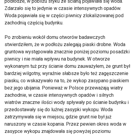
podłodze, w pobliżu styku ze ścianą pojawiała się woda.
Zdarzało się to jedynie w czasie intensywnych opadów.
Woda pojawiała się w części piwnicy zlokalizowanej pod
zachodnią częścią budynku.
Po zrobieniu wokół domu otworów badawczych
stwierdziłem, że w podłożu zalegają piaski drobne. Woda
gruntowa występowała znacznie poniżej poziomu posadzki
piwnicy i nie miała wpływu na budynek. W otworze
wykonanym tuż przy ścianie domu zauważyłem, że grunt był
bardziej wilgotny, wyraźnie słabsze było też zagęszczenie
piasku, co wskazywało na to, że wykop zasypano piaskiem
bez jego ubijania. Ponieważ w Polsce przeważają wiatry
zachodnie, w czasie intensywnych opadów i silnych
wiatrów znaczne ilości wody spływały po ścianie budynku i
przedostawały się do luźnej zasypki wykopu. Woda
zatrzymywała się w miejscu, gdzie grunt nie był już
naruszony w czasie kopania. Przez pewien okres woda w
zasypce wykopu znajdowała się powyżej poziomu