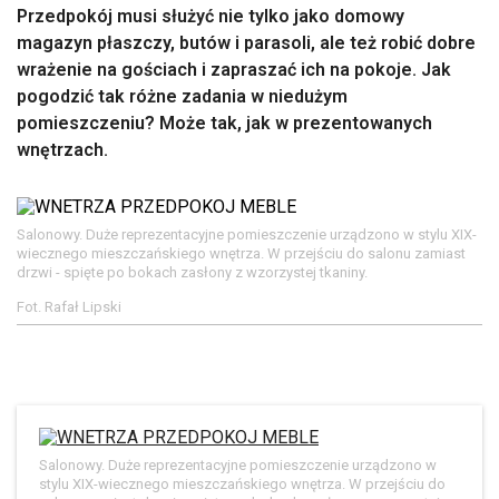
Przedpokój musi służyć nie tylko jako domowy
magazyn płaszczy, butów i parasoli, ale też robić dobre
wrażenie na gościach i zapraszać ich na pokoje. Jak
pogodzić tak różne zadania w niedużym
pomieszczeniu? Może tak, jak w prezentowanych
wnętrzach.
Salonowy. Duże reprezentacyjne pomieszczenie urządzono w stylu XIX-
wiecznego mieszczańskiego wnętrza. W przejściu do salonu zamiast
drzwi - spięte po bokach zasłony z wzorzystej tkaniny.
Fot. Rafał Lipski
Salonowy. Duże reprezentacyjne pomieszczenie urządzono w
stylu XIX-wiecznego mieszczańskiego wnętrza. W przejściu do