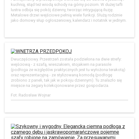
kuchnią, stąd też wiodą schody na górny poziom. W dużej tafli
lustra odbija się pokój dzienny, tworząc intrygującą iluzję.
Metalowe drzwi wejściowe pełnią wiele funkcji. Służą rodzinie
jako domowy słup ogłoszeniowy, kalendarz i notatnik w jednym.
Dwuczęściowy. Przestrzeń została podzielona na dwie strefy:
wejściową - z szafą, wieszakiem, stojakiem na parasole
(podłoga ze względów praktycznych jest tu wyłożona terakotą)
oraz reprezentacyjną - ze stylizowaną komodą (podłogę
zrobiono z paneli, tak jak w pokoju dziennym). Tu znalazło się
miejsce na zegary kolekcjonowane przez gospodarza.
Fot. Radosław Wojnar