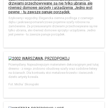
Szykowny i wygodny. Elegancka ciemna podłoga z czarnego
dębu i jaskrawopomarańczowe pojemne szafy robione na
zamówienie. Za przesuwanymi drzwiami przechowywane są nie
tylko ubrania, ale również domowe sprzęty i urządzenia. Jedno
jest pewne - tu zawsze panuje porządek.
Przemyślany. Najważniejszym materiałem dekoracyjnym jest tutaj
drewno - z niego zrobiono obudowę szafy oraz ozdobne listwy
na ścianach. Dla kontrastu stoi metalowe krzesło i świecznik -
dzieło artysty kowala.
Fot. Micha´ Skorupski