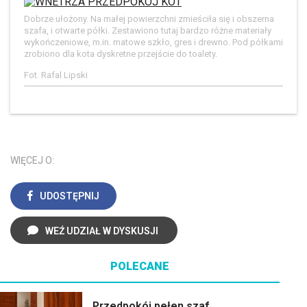
Dobrze ułożony. Na małej powierzchni zmieściła się i obszerna
szafa, i otwarte półki. Zestawiono tutaj bardzo różne materiały
wykończeniowe, m.in. matowe szkło, gres i drewno. Pod półkami
zrobiono dla kota dyskretne przejście do toalety.
Fot. Rafal Lipski
WIĘCEJ O:
UDOSTĘPNIJ
WEŹ UDZIAŁ W DYSKUSJI
POLECANE
Przedpokój pełen szaf