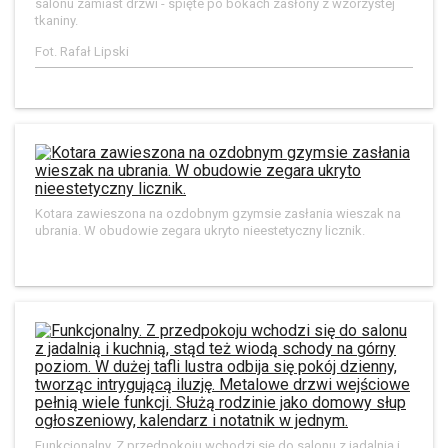
salonu zamiast drzwi - spięte po bokach zasłony z wzorzystej
tkaniny.
Fot. Rafał Lipski
Kotara zawieszona na ozdobnym gzymsie zasłania wieszak na
ubrania. W obudowie zegara ukryto nieestetyczny licznik.
Funkcjonalny. Z przedpokoju wchodzi się do salonu z jadalnią i