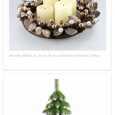
Wianek, wiklina, śr. 29 cm, 90 zł/z talerzem i świecami, Tchibo