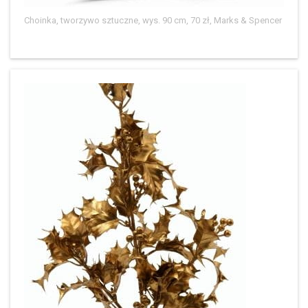
Choinka, tworzywo sztuczne, wys. 90 cm, 70 zł, Marks & Spencer