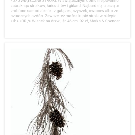
<b> ŚWIĄTECZNE STROIKI. W świątecznym domu nie powinno
zabraknąc stroików, łańcuchów i girland. Najbardziej cieszą te
zrobione samodzielnie - z gałązek, szyszek, owoców albo ze
sztucznych ozdób. Zawsze też można kupić stroik w sklepie.
</b> <BR /> Wianek na drzwi, śr. 46 cm, 92 zł, Marks & Spencer