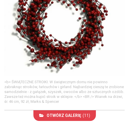
<b> ŚWIĄTECZNE STROIKI. W świątecznym domu nie powinno
zabraknąc stroików, łańcuchów i girland. Najbardziej cieszą te zrobione
samodzielnie - z gałązek, szyszek, owoców albo ze sztucznych ozdób.
Zawsze też można kupić stroik w sklepie. </b> <BR /> Wianek na drzwi,
śr. 46 cm, 92 zł, Marks & Spencer
OTWÓRZ GALERIĘ
(11)