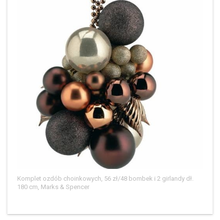
Komplet ozdób choinkowych, 56 zł/48 bombek i 2 girlandy dł.
180 cm, Marks & Spencer