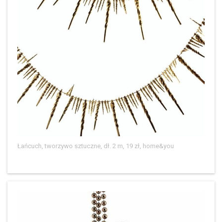
Łańcuch, tworzywo sztuczne, dł. 2 m, 19 zł, home&you