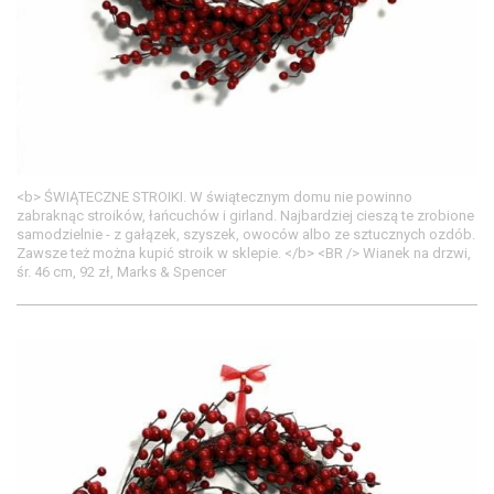
<b> ŚWIĄTECZNE STROIKI. W świątecznym domu nie powinno
zabraknąc stroików, łańcuchów i girland. Najbardziej cieszą te zrobione
samodzielnie - z gałązek, szyszek, owoców albo ze sztucznych ozdób.
Zawsze też można kupić stroik w sklepie. </b> <BR /> Wianek na drzwi,
śr. 46 cm, 92 zł, Marks & Spencer