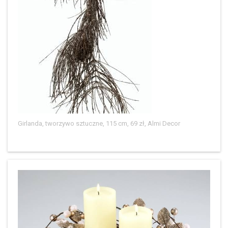
Girlanda, tworzywo sztuczne, 115 cm, 69 zł, Almi Decor