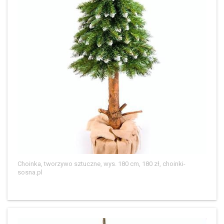
Choinka, tworzywo sztuczne, wys. 180 cm, 180 zł, choinki-
sosna.pl