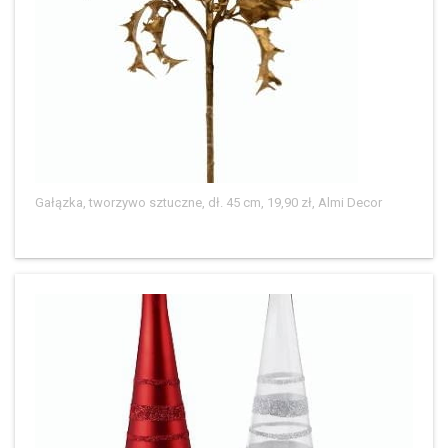
Gałązka, tworzywo sztuczne, dł. 45 cm, 19,90 zł, Almi Decor