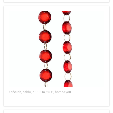
Łańcuch, szkło, dł. 1,8 m, 25 zł, home&you