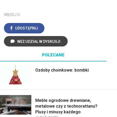
WIĘCEJ O:
UDOSTĘPNIJ
WEŹ UDZIAŁ W DYSKUSJI
POLECANE
Ozdoby choinkowe: bombki
Meble ogrodowe drewniane,
metalowe czy z technorattanu?
Plusy i minusy każdego