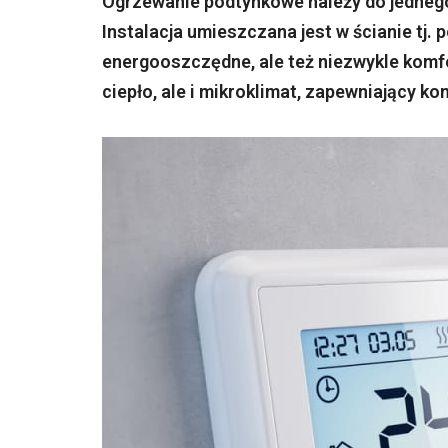
Ogrzewanie podtynkowe należy do jedneg
Instalacja umieszczana jest w ścianie tj.
energooszczędne, ale też niezwykle komf
ciepło, ale i mikroklimat, zapewniający k