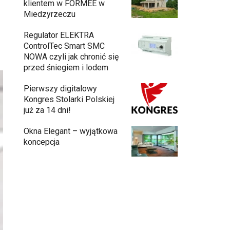
klientem w FORMEE w
Miedzyrzeczu
Regulator ELEKTRA
ControlTec Smart SMC
NOWA czyli jak chronić się
przed śniegiem i lodem
Pierwszy digitalowy
Kongres Stolarki Polskiej
już za 14 dni!
Okna Elegant – wyjątkowa
koncepcja
Budowa domu z gotowych modułów – jak
przebiega cały proces?
Meble ogrodowe drewniane, metalowe
czy z technorattanu? Plusy i minusy