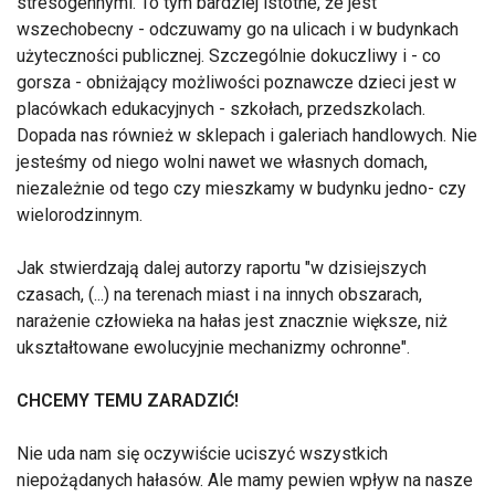
stresogennymi. To tym bardziej istotne, że jest
wszechobecny - odczuwamy go na ulicach i w budynkach
użyteczności publicznej. Szczególnie dokuczliwy i - co
gorsza - obniżający możliwości poznawcze dzieci jest w
placówkach edukacyjnych - szkołach, przedszkolach.
Dopada nas również w sklepach i galeriach handlowych. Nie
jesteśmy od niego wolni nawet we własnych domach,
niezależnie od tego czy mieszkamy w budynku jedno- czy
wielorodzinnym.
Jak stwierdzają dalej autorzy raportu "w dzisiejszych
czasach, (...) na terenach miast i na innych obszarach,
narażenie człowieka na hałas jest znacznie większe, niż
ukształtowane ewolucyjnie mechanizmy ochronne".
CHCEMY TEMU ZARADZIĆ!
Nie uda nam się oczywiście uciszyć wszystkich
niepożądanych hałasów. Ale mamy pewien wpływ na nasze