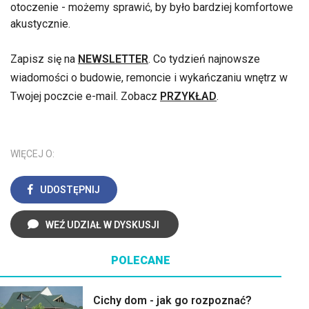
otoczenie - możemy sprawić, by było bardziej komfortowe
akustycznie.
Zapisz się na
NEWSLETTER
. Co tydzień najnowsze
wiadomości o budowie, remoncie i wykańczaniu wnętrz w
Twojej poczcie e-mail. Zobacz
PRZYKŁAD
.
WIĘCEJ O:
UDOSTĘPNIJ
WEŹ UDZIAŁ W DYSKUSJI
POLECANE
Cichy dom - jak go rozpoznać?