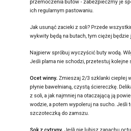
przemoczenia butów - zabezpieczmy je spe
ich regularnym pastowaniu.
Jak usunąć zacieki z soli? Przede wszystkim
wykwity będą na butach, tym ciężej będzie 
Najpierw spróbuj wyczyścić buty wodą. Wil
Jeśli plama nie schodzi, przetestuj kolejne
Ocet winny.
Zmieszaj 2/3 szklanki ciepłej 
płynie bawełnianą, czystą ściereczkę. Delik
z soli, a jak najmniej na otaczającą ją p
wodzie, a potem wypoleruj na sucho. Jeśli
szczoteczką do zamszu.
Sok z cytryny.
Jeśli nie lubisz zapachu oc