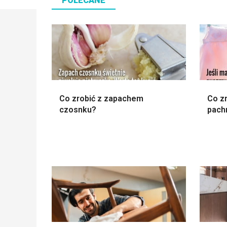
POLECANE
Co zrobić z zapachem
Co zr
czosnku?
pach