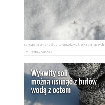
Sól sypana zimą na drogi to prawdziwa klęska dla naszych
Fot. Pixabay.com/CC0