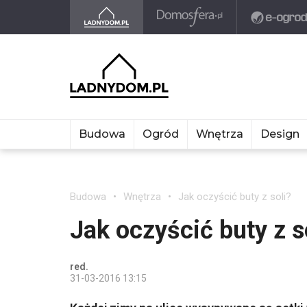
Budowa
Ogród
Wnętrza
Design
Budowa
Wnętrza
Jak oczyścić buty z soli?
Jak oczyścić buty z s
red.
31-03-2016 13:15