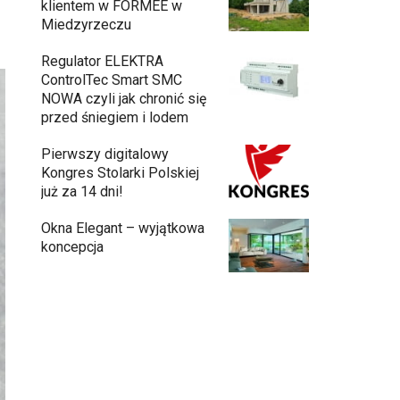
klientem w FORMEE w
Miedzyrzeczu
Regulator ELEKTRA
ControlTec Smart SMC
NOWA czyli jak chronić się
przed śniegiem i lodem
Pierwszy digitalowy
Kongres Stolarki Polskiej
już za 14 dni!
Okna Elegant – wyjątkowa
koncepcja
Budowa domu z gotowych modułów – jak
przebiega cały proces?
Meble ogrodowe drewniane, metalowe
czy z technorattanu? Plusy i minusy