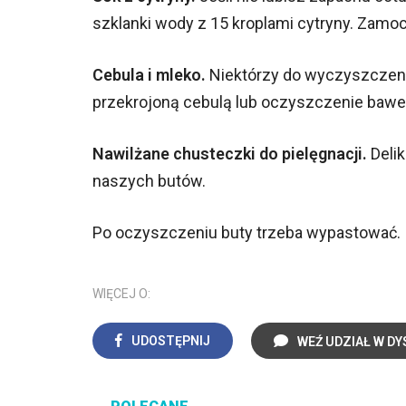
szklanki wody z 15 kroplami cytryny. Zamoc
Cebula i mleko.
Niektórzy do wyczyszczenia
przekrojoną cebulą lub oczyszczenie bawe
Nawilżane chusteczki do pielęgnacji.
Delik
naszych butów.
Po oczyszczeniu buty trzeba wypastować.
WIĘCEJ O:
UDOSTĘPNIJ
WEŹ UDZIAŁ W DY