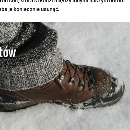
 ton soli, która szkodzi między innymi naszym butom.
zeba je koniecznie usunąć.