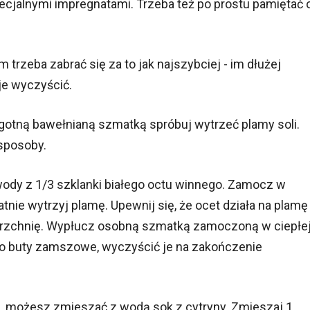
cjalnymi impregnatami. Trzeba też po prostu pamiętać 
 trzeba zabrać się za to jak najszybciej - im dłużej
je wyczyścić.
gotną bawełnianą szmatką spróbuj wytrzeć plamy soli.
 sposoby.
wody z 1/3 szklanki białego octu winnego. Zamocz w
atnie wytrzyj plamę. Upewnij się, że ocet działa na plamę
owierzchnię. Wypłucz osobną szmatką zamoczoną w ciepłe
 to buty zamszowe, wyczyścić je na zakończenie
tu, możesz zmieszać z wodą sok z cytryny. Zmieszaj 1