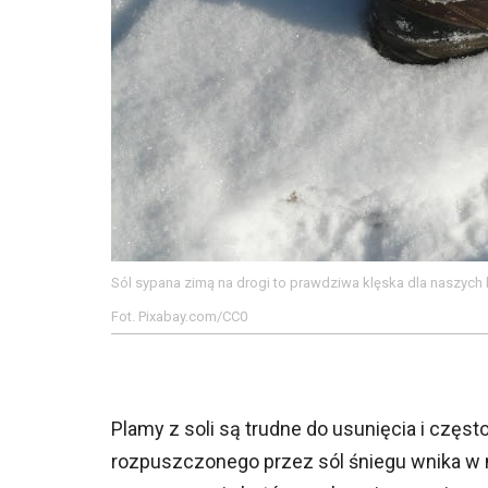
Sól sypana zimą na drogi to prawdziwa klęska dla naszych
Fot. Pixabay.com/CC0
Plamy z soli są trudne do usunięcia i częst
rozpuszczonego przez sól śniegu wnika w m