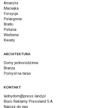
Amarylis
Maciejka
Forsycja
Pelargonie
Bratki
Petunia
Werbena
Kwiaty
ARCHITEKTURA
Domy jednorodzinne
Branża
Pomysł na taras
KONTAKT
ladnydom@press-land.pl
Biuro Reklamy Pressland S.A.
Napisz do nas