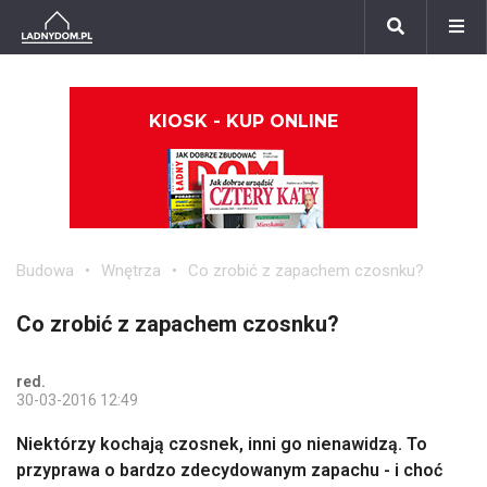
KIOSK - KUP ONLINE
Budowa
Wnętrza
Co zrobić z zapachem czosnku?
Co zrobić z zapachem czosnku?
red.
30-03-2016 12:49
Niektórzy kochają czosnek, inni go nienawidzą. To
przyprawa o bardzo zdecydowanym zapachu - i choć