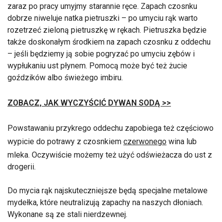
zaraz po pracy umyjmy starannie ręce. Zapach czosnku
dobrze niweluje natka pietruszki – po umyciu rąk warto
rozetrzeć zieloną pietruszkę w rękach. Pietruszka będzie
także doskonałym środkiem na zapach czosnku z oddechu
– jeśli będziemy ją sobie pogryzać po umyciu zębów i
wypłukaniu ust płynem. Pomocą może być też żucie
goździków albo świeżego imbiru.
ZOBACZ, JAK WYCZYŚCIĆ DYWAN SODĄ >>
Powstawaniu przykrego oddechu zapobiega też częściowo
wypicie do potrawy z czosnkiem
czerwonego
wina lub
mleka. Oczywiście możemy też użyć odświeżacza do ust z
drogerii.
Do mycia rąk najskuteczniejsze będą specjalne metalowe
mydełka, które neutralizują zapachy na naszych dłoniach.
Wykonane są ze stali nierdzewnej.