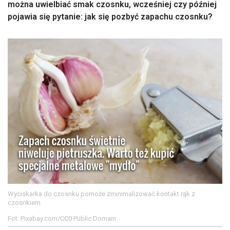
można uwielbiać smak czosnku, wcześniej czy później
pojawia się pytanie: jak się pozbyć zapachu czosnku?
Wyciskarka do czosnku pomoże zminimalizować kontakt rąk z
czosnkiem
Fot. Pixabay.com/CC0 Public Domain