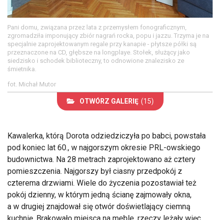
Pani domu, związana przez lata z przemysłem fonograficznym,
zgromadziła imponujący zbiór nagrań rocka, popu i jazzu. Trzyma je na
specjalnie zaprojektowanym regale przy kanapie - płytsze półki są
przeznaczone na CD, głębsze na longplaye. Stołek, służący jako
siedzisko i schodek biblioteczny, to odnowione znalezisko ze
śmietnika.
fot. Michał Mutor
OTWÓRZ GALERIĘ
(15)
Kawalerka, którą Dorota odziedziczyła po babci, powstała
pod koniec lat 60., w najgorszym okresie PRL-owskiego
budownictwa. Na 28 metrach zaprojektowano aż cztery
pomieszczenia. Najgorszy był ciasny przedpokój z
czterema drzwiami. Wiele do życzenia pozostawiał też
pokój dzienny, w którym jedną ścianę zajmowały okna,
a w drugiej znajdował się otwór doświetlający ciemną
kuchnię. Brakowało miejsca na meble, rzeczy leżały więc