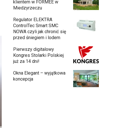
klientem w FORMEE w
Miedzyrzeczu
Regulator ELEKTRA
ControlTec Smart SMC
NOWA czyli jak chronić się
przed śniegiem i lodem
Pierwszy digitalowy
Kongres Stolarki Polskiej
już za 14 dni!
Okna Elegant – wyjątkowa
koncepcja
Budowa domu z gotowych modułów – jak
przebiega cały proces?
Meble ogrodowe drewniane, metalowe
czy z technorattanu? Plusy i minusy