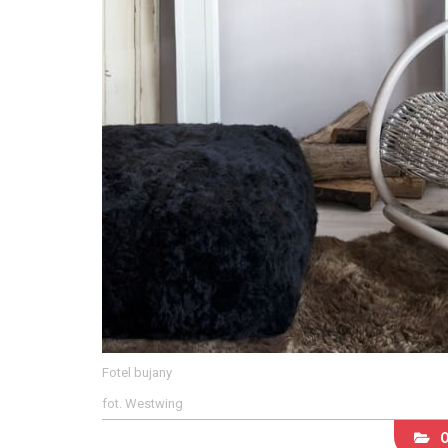
Fotel bujany
fot. Westwing