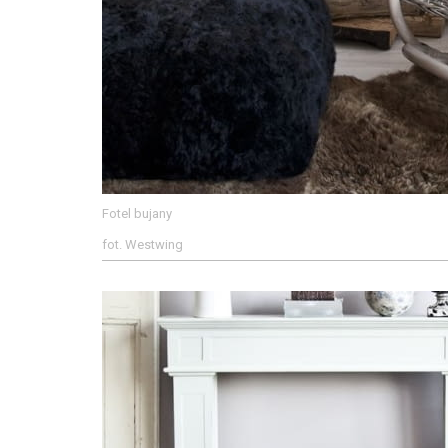
Fotel bujany
fot. Westwing