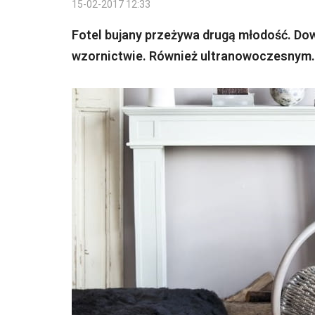
15-02-2017 12:33
Fotel bujany przeżywa drugą młodość. Do
wzornictwie. Również ultranowoczesnym.