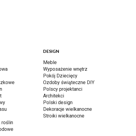
DESIGN
Meble
dowa
Wyposażenie wnętrz
Pokój Dziecięcy
iczkowe
Ozdoby świąteczne DIY
n
Polscy projektanci
t
Architekci
awy
Polski design
rasu
Dekoracje wielkanocne
Stroiki wielkanocne
 roślin
rodowe