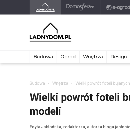
Budowa
Ogród
Wnętrza
Design
Budowa
Wnętrza
Wielki powrót foteli bujanyc
Wielki powrót foteli 
modeli
Edyta Jabłońska, redaktorka, autorka bloga jabłonie