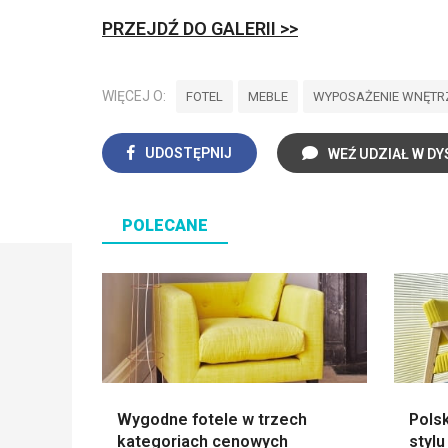
PRZEJDŹ DO GALERII >>
WIĘCEJ O:
FOTEL
MEBLE
WYPOSAŻENIE WNĘTR
UDOSTĘPNIJ
WEŹ UDZIAŁ W DY
POLECANE
Wygodne fotele w trzech
Polsk
kategoriach cenowych
stylu 