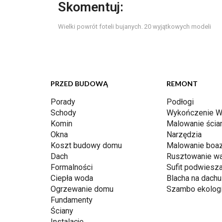
Skomentuj:
Wielki powrót foteli bujanych. 20 wyjątkowych modeli
PRZED BUDOWĄ
REMONT
Porady
Podłogi
Schody
Wykończenie W
Komin
Malowanie ścia
Okna
Narzędzia
Koszt budowy domu
Malowanie boaz
Dach
Rusztowanie w
Formalności
Sufit podwiesz
Ciepła woda
Blacha na dachu
Ogrzewanie domu
Szambo ekolog
Fundamenty
Ściany
Instalacje