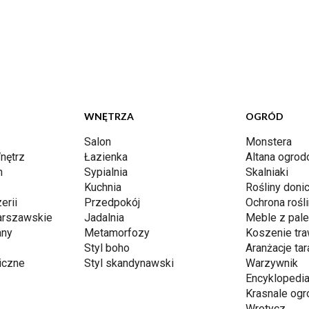
WNĘTRZA
OGRÓD
Salon
Monstera
nętrz
Łazienka
Altana ogro
n
Sypialnia
Skalniaki
Kuchnia
Rośliny don
erii
Przedpokój
Ochrona rośli
arszawskie
Jadalnia
Meble z pale
any
Metamorfozy
Koszenie tr
Styl boho
Aranżacje ta
iczne
Styl skandynawski
Warzywnik
Encyklopedia
Krasnale og
Wrotycz