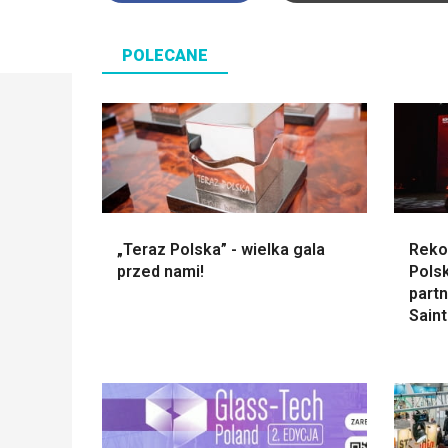
POLECANE
„Teraz Polska” - wielka gala
Reko
przed nami!
Polsk
part
Sain