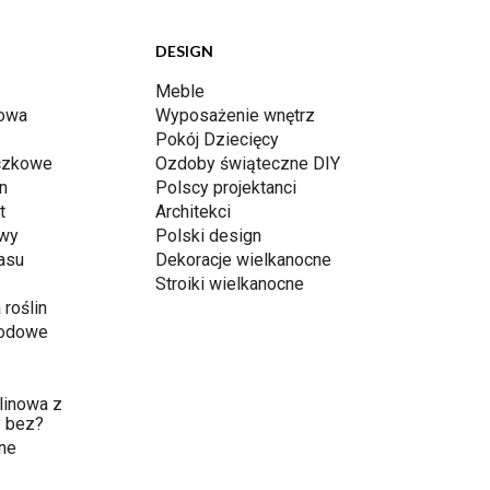
DESIGN
Meble
dowa
Wyposażenie wnętrz
Pokój Dziecięcy
iczkowe
Ozdoby świąteczne DIY
n
Polscy projektanci
t
Architekci
awy
Polski design
rasu
Dekoracje wielkanocne
Stroiki wielkanocne
 roślin
rodowe
linowa z
 bez?
ne