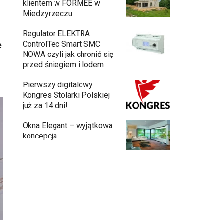
klientem w FORMEE w
Miedzyrzeczu
Regulator ELEKTRA
ControlTec Smart SMC
e
NOWA czyli jak chronić się
przed śniegiem i lodem
Pierwszy digitalowy
Kongres Stolarki Polskiej
już za 14 dni!
Okna Elegant – wyjątkowa
koncepcja
Budowa domu z gotowych modułów – jak
przebiega cały proces?
Meble ogrodowe drewniane, metalowe
czy z technorattanu? Plusy i minusy