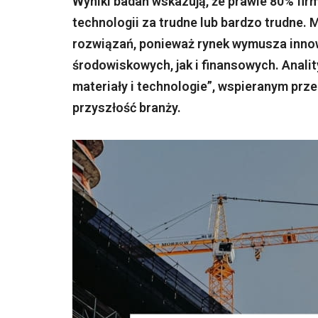
Wyniki badań wskazują, że prawie 80% fi
technologii za trudne lub bardzo trudne.
rozwiązań, ponieważ rynek wymusza inno
środowiskowych, jak i finansowych. Anali
materiały i technologie”, wspieranym prze
przyszłość branży.