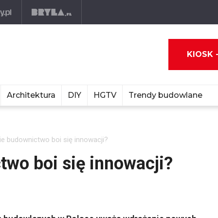
KIOSK 
Architektura
DIY
HGTV
Trendy budowlane
ie budownictwo boi się innowacji?
two boi się innowacji?