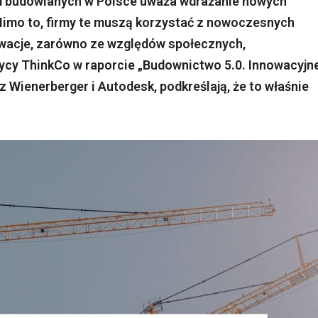
rm budowlanych w Polsce uważa wdrażanie nowych
 Mimo to, firmy te muszą korzystać z nowoczesnych
wacje, zarówno ze względów społecznych,
tycy ThinkCo w raporcie „Budownictwo 5.0. Innowacyjn
z Wienerberger i Autodesk, podkreślają, że to właśnie