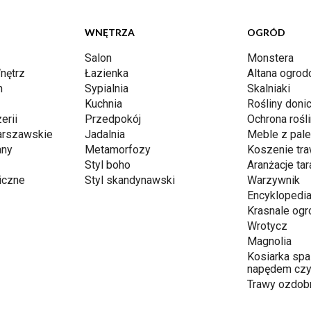
WNĘTRZA
OGRÓD
Salon
Monstera
nętrz
Łazienka
Altana ogro
n
Sypialnia
Skalniaki
Kuchnia
Rośliny don
erii
Przedpokój
Ochrona rośli
arszawskie
Jadalnia
Meble z pale
any
Metamorfozy
Koszenie tr
Styl boho
Aranżacje ta
iczne
Styl skandynawski
Warzywnik
Encyklopedia
Krasnale og
Wrotycz
Magnolia
Kosiarka spa
napędem czy
Trawy ozdob