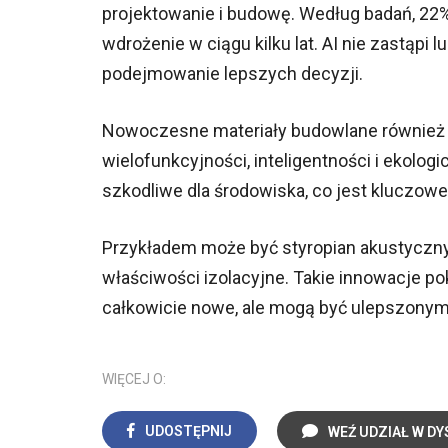
projektowanie i budowę. Według badań, 22% 
wdrożenie w ciągu kilku lat. AI nie zastąpi 
podejmowanie lepszych decyzji.
Nowoczesne materiały budowlane również e
wielofunkcyjności, inteligentności i ekologi
szkodliwe dla środowiska, co jest kluczow
Przykładem może być styropian akustyczny,
właściwości izolacyjne. Takie innowacje p
całkowicie nowe, ale mogą być ulepszonymi
WIĘCEJ O:
UDOSTĘPNIJ
WEŹ UDZIAŁ W DY