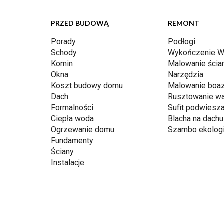
PRZED BUDOWĄ
REMONT
Porady
Podłogi
Schody
Wykończenie W
Komin
Malowanie ścia
Okna
Narzędzia
Koszt budowy domu
Malowanie boaz
Dach
Rusztowanie w
Formalności
Sufit podwiesz
Ciepła woda
Blacha na dachu
Ogrzewanie domu
Szambo ekolog
Fundamenty
Ściany
Instalacje