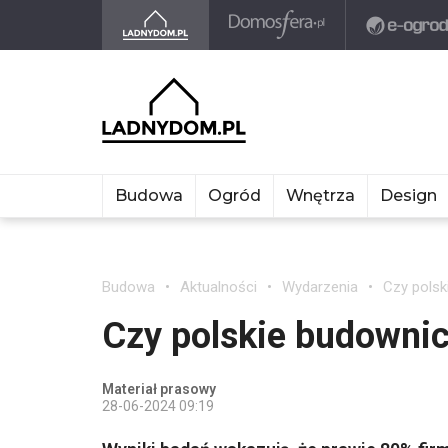
Budowa
Ogród
Wnętrza
Design
Budowa
Aktualności
Wydarzenia
Czy polsk
Czy polskie budownic
Materiał prasowy
28-06-2024 09:19