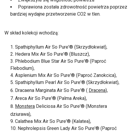
Poprawiona została zdrowotność powietrza poprzez
bardziej wydajne przetworzenie CO2 w tlen.
W skład kolekcji wchodzą:
Spathiphyllum Air So Pure'® (Skrzydłokwiat),
Hedera Mix Air So Pure'® (Bluszcz),
Phlebodium Blue Star Air So Pure'® (Paproć
Flebodium),
Asplenium Mix Air So Pure'® (Paproć Zanokcica),
Spathiphyllum Pearl Air So Pure'® (Skrzydłokwiat),
Dracaena Marginata Air So Pure'® (
Dracena
),
Areca Air So Pure'® (Palma Areka),
Monstera
Deliciosa Air So Pure'® (Monstera
dziurawa),
Calathea Mix Air So Pure'® (Kalatea),
Nephrolepsis Green Lady Air So Pure'® (Paproć