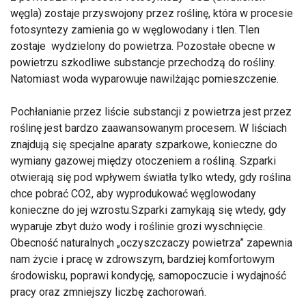
węgla) zostaje przyswojony przez roślinę, która w procesie
fotosyntezy zamienia go w węglowodany i tlen. Tlen
zostaje wydzielony do powietrza. Pozostałe obecne w
powietrzu szkodliwe substancje przechodzą do rośliny.
Natomiast woda wyparowuje nawilżając pomieszczenie.
Pochłanianie przez liście substancji z powietrza jest przez
roślinę jest bardzo zaawansowanym procesem. W liściach
znajdują się specjalne aparaty szparkowe, konieczne do
wymiany gazowej między otoczeniem a rośliną. Szparki
otwierają się pod wpływem światła tylko wtedy, gdy roślina
chce pobrać CO2, aby wyprodukować węglowodany
konieczne do jej wzrostu.Szparki zamykają się wtedy, gdy
wyparuje zbyt dużo wody i roślinie grozi wyschnięcie.
Obecność naturalnych „oczyszczaczy powietrza” zapewnia
nam życie i pracę w zdrowszym, bardziej komfortowym
środowisku, poprawi kondycję, samopoczucie i wydajność
pracy oraz zmniejszy liczbę zachorowań.