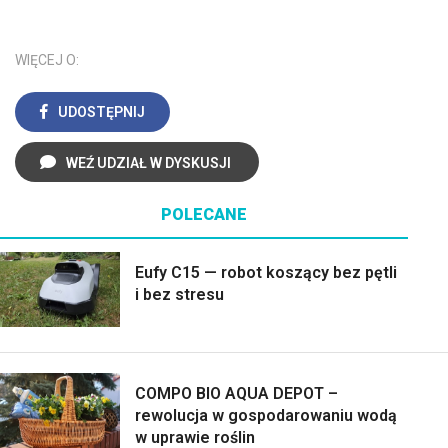
WIĘCEJ O:
UDOSTĘPNIJ
WEŹ UDZIAŁ W DYSKUSJI
POLECANE
Eufy C15 — robot koszący bez pętli
i bez stresu
COMPO BIO AQUA DEPOT –
rewolucja w gospodarowaniu wodą
w uprawie roślin