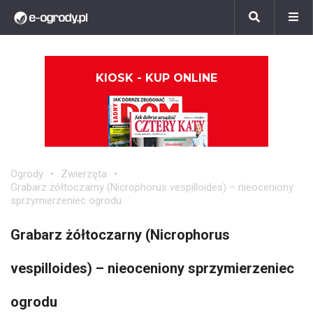
KIOSK - KUP ONLINE
Ogrody
Zwierzęta
Grabarz żółtoczarny (Nicrophorus vespilloides) – nieoceniony
sprzymierzeniec ogrodu
Grabarz żółtoczarny (Nicrophorus
vespilloides) – nieoceniony sprzymierzeniec
ogrodu