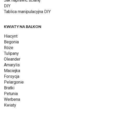
Jak naprawić ścianę
DIY
Tablica manipulacyjna DIY
KWIATY NA BALKON
Hiacynt
Begonia
Róże
Tulipany
Oleander
Amarylis
Maciejka
Forsycja
Pelargonie
Bratki
Petunia
Werbena
Kwiaty