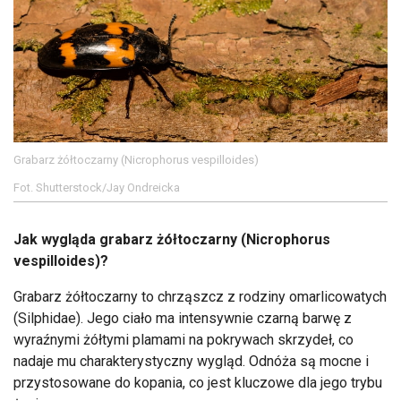
Grabarz żółtoczarny (Nicrophorus vespilloides)
Fot. Shutterstock/Jay Ondreicka
Jak wygląda grabarz żółtoczarny (Nicrophorus
vespilloides)?
Grabarz żółtoczarny to chrząszcz z rodziny omarlicowatych
(Silphidae). Jego ciało ma intensywnie czarną barwę z
wyraźnymi żółtymi plamami na pokrywach skrzydeł, co
nadaje mu charakterystyczny wygląd. Odnóża są mocne i
przystosowane do kopania, co jest kluczowe dla jego trybu