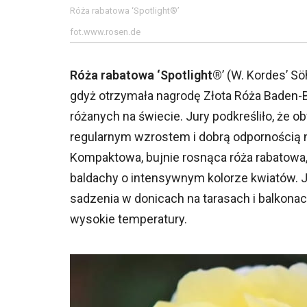
Róża rabatowa ‘Spotlight®’
fot.www.rosen.de
Róża rabatowa ‘Spotlight®
’ (W. Kordes’ S
gdyż otrzymała nagrodę Złota Róża Baden-B
różanych na świecie. Jury podkreśliło, że o
regularnym wzrostem i dobrą odpornością 
Kompaktowa, bujnie rosnąca róża rabatowa
baldachy o intensywnym kolorze kwiatów. Jej
sadzenia w donicach na tarasach i balkonac
wysokie temperatury.