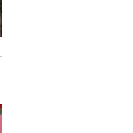
Storczyki – Jak sprawić, by zakwitły na
nowo?
Zdrowe i piękne róże w Twoim ogrodzie.
Jak rozpoznać i zwalczać 6 najczęstszych
chorób?