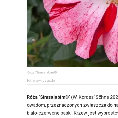
Róża ‘Simsalabim®’
fot. www.rosen.de
Róża ‘Simsalabim®’
(W. Kordes’ Söhne 2023
owadom, przeznaczonych zwłaszcza do nat
biało-czerwone paski. Krzew jest wyprosto