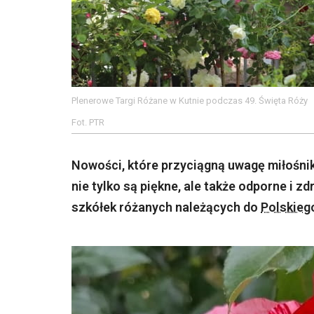
Plenerowe Targi Różane w Kutnie podczas 49. Święta Róży
Fot. PTR
Nowości, które przyciągną uwagę miłośnik
nie tylko są piękne, ale także odporne i 
szkółek różanych należących do
Polskieg