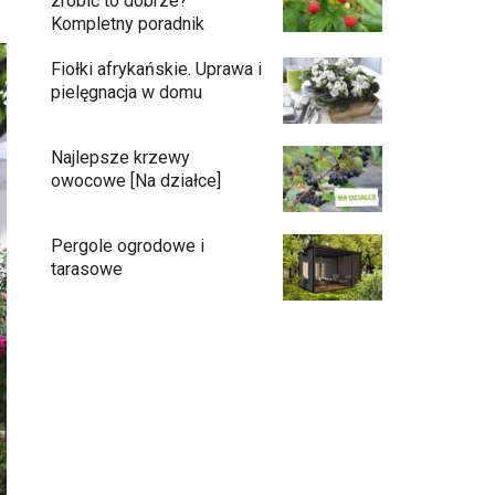
zrobić to dobrze?
Kompletny poradnik
Fiołki afrykańskie. Uprawa i
pielęgnacja w domu
Najlepsze krzewy
owocowe [Na działce]
Pergole ogrodowe i
tarasowe
Eufy C15 — robot koszący bez pętli i bez
stresu
Jak pozbyć się mrówek z domu?
Czy chrząszcze guniaka wyrządzają
szkody?