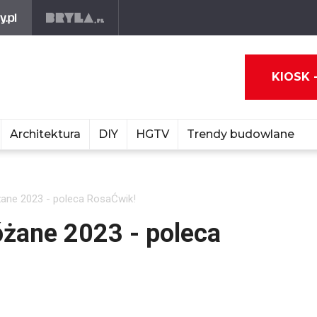
KIOSK 
Architektura
DIY
HGTV
Trendy budowlane
óżane 2023 - poleca RosaĆwik!
óżane 2023 - poleca