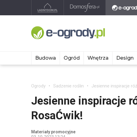
Budowa
Ogród
Wnętrza
Design
Ogrody
Sadzenie roślin
Jesienne inspiracje r
Jesienne inspiracje r
RosaĆwik!
Materiały promocyjne