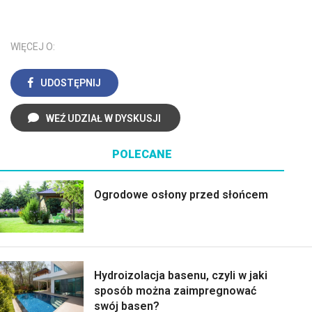
WIĘCEJ O:
UDOSTĘPNIJ
WEŹ UDZIAŁ W DYSKUSJI
POLECANE
Ogrodowe osłony przed słońcem
Hydroizolacja basenu, czyli w jaki
sposób można zaimpregnować
swój basen?