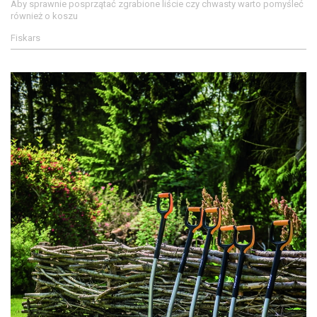
Aby sprawnie posprzątać zgrabione liście czy chwasty warto pomyśleć
również o koszu
Fiskars