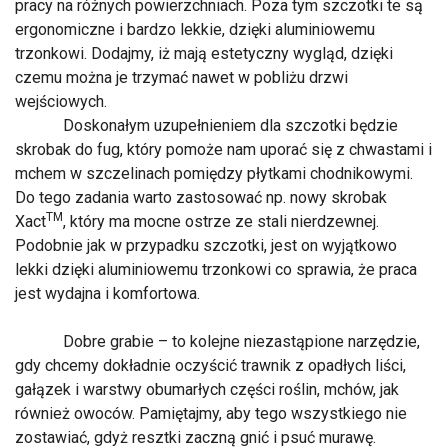
pracy na różnych powierzchniach. Poza tym szczotki te są
ergonomiczne i bardzo lekkie, dzięki aluminiowemu
trzonkowi. Dodajmy, iż mają estetyczny wygląd, dzięki
czemu można je trzymać nawet w pobliżu drzwi
wejściowych.
Doskonałym uzupełnieniem dla szczotki będzie
skrobak do fug, który pomoże nam uporać się z chwastami i
mchem w szczelinach pomiędzy płytkami chodnikowymi.
Do tego zadania warto zastosować np. nowy skrobak
TM
Xact
, który ma mocne ostrze ze stali nierdzewnej.
Podobnie jak w przypadku szczotki, jest on wyjątkowo
lekki dzięki aluminiowemu trzonkowi co sprawia, że praca
jest wydajna i komfortowa.
Dobre grabie – to kolejne niezastąpione narzędzie,
gdy chcemy dokładnie oczyścić trawnik z opadłych liści,
gałązek i warstwy obumarłych części roślin, mchów, jak
również owoców. Pamiętajmy, aby tego wszystkiego nie
zostawiać, gdyż resztki zaczną gnić i psuć murawę.