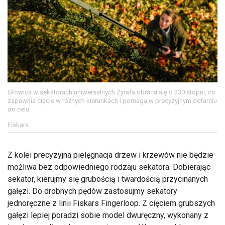
Głowica w sekatorach uniwersalnych Żyrafa obraca się o 230 stopni, co
zapewnia cięcie w różnych kierunkach i pomaga w precyzyjnym dotarciu
do celu
Fiskars
Z kolei precyzyjna pielęgnacja drzew i krzewów nie będzie
możliwa bez odpowiedniego rodzaju sekatora. Dobierając
sekator, kierujmy się grubością i twardością przycinanych
gałęzi. Do drobnych pędów zastosujmy sekatory
jednoręczne z linii Fiskars Fingerloop. Z cięciem grubszych
gałęzi lepiej poradzi sobie model dwuręczny, wykonany z