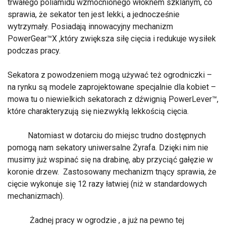
trwałego poliamidu wzmocnionego włóknem szklanym, co
sprawia, że sekator ten jest lekki, a jednocześnie
wytrzymały. Posiadają innowacyjny mechanizm
PowerGear™X ,który zwiększa siłę cięcia i redukuje wysiłek
podczas pracy.
Sekatora z powodzeniem mogą używać też ogrodniczki –
na rynku są modele zaprojektowane specjalnie dla kobiet –
mowa tu o niewielkich sekatorach z dźwignią PowerLever™,
które charakteryzują się niezwykłą lekkością cięcia.
Natomiast w dotarciu do miejsc trudno dostępnych
pomogą nam sekatory uniwersalne Żyrafa. Dzięki nim nie
musimy już wspinać się na drabinę, aby przyciąć gałęzie w
koronie drzew. Zastosowany mechanizm tnący sprawia, że
cięcie wykonuje się 12 razy łatwiej (niż w standardowych
mechanizmach).
Żadnej pracy w ogrodzie , a już na pewno tej