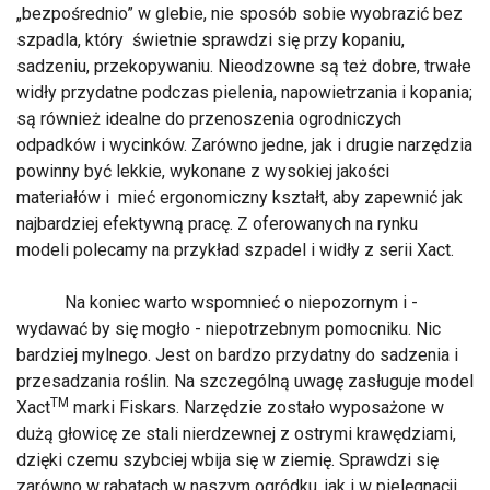
„bezpośrednio” w glebie, nie sposób sobie wyobrazić bez
szpadla, który świetnie sprawdzi się przy kopaniu,
sadzeniu, przekopywaniu. Nieodzowne są też dobre, trwałe
widły przydatne podczas pielenia, napowietrzania i kopania;
są również idealne do przenoszenia ogrodniczych
odpadków i wycinków. Zarówno jedne, jak i drugie narzędzia
powinny być lekkie, wykonane z wysokiej jakości
materiałów i mieć ergonomiczny kształt, aby zapewnić jak
najbardziej efektywną pracę. Z oferowanych na rynku
modeli polecamy na przykład szpadel i widły z serii Xact.
Na koniec warto wspomnieć o niepozornym i -
wydawać by się mogło - niepotrzebnym pomocniku. Nic
bardziej mylnego. Jest on bardzo przydatny do sadzenia i
przesadzania roślin. Na szczególną uwagę zasługuje model
TM
Xact
marki Fiskars. Narzędzie zostało wyposażone w
dużą głowicę ze stali nierdzewnej z ostrymi krawędziami,
dzięki czemu szybciej wbija się w ziemię. Sprawdzi się
zarówno w rabatach w naszym ogródku, jak i w pielęgnacji