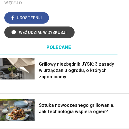
WIĘCEJ O:
UDOSTĘPNIJ
WEŹ UDZIAŁ W DYSKUSJI
POLECANE
Grillowy niezbędnik JYSK: 3 zasady
w urządzaniu ogrodu, o których
zapominamy
Sztuka nowoczesnego grillowania.
Jak technologia wspiera ogień?