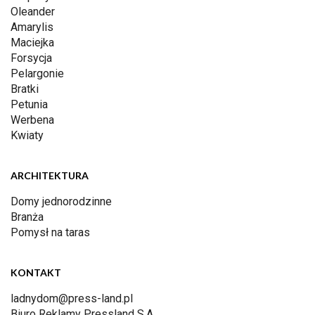
Oleander
Amarylis
Maciejka
Forsycja
Pelargonie
Bratki
Petunia
Werbena
Kwiaty
ARCHITEKTURA
Domy jednorodzinne
Branża
Pomysł na taras
KONTAKT
ladnydom@press-land.pl
Biuro Reklamy Pressland S.A.