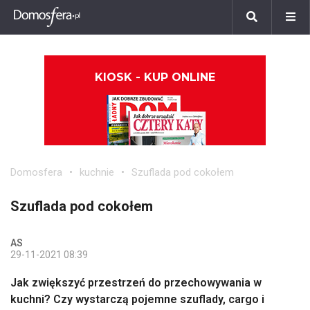
KIOSK - KUP ONLINE
Domosfera
kuchnie
Szuflada pod cokołem
Szuflada pod cokołem
AS
29-11-2021 08:39
Jak zwiększyć przestrzeń do przechowywania w
kuchni? Czy wystarczą pojemne szuflady, cargo i