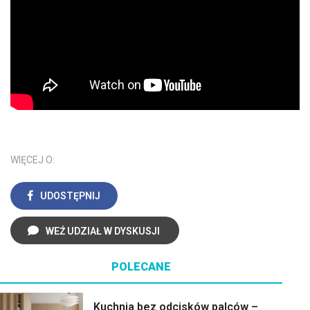
WIĘCEJ O:
UDOSTĘPNIJ
WEŹ UDZIAŁ W DYSKUSJI
POLECANE
Kuchnia bez odcisków palców –