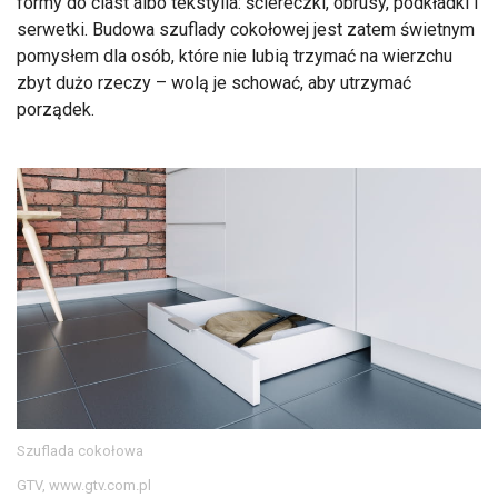
formy do ciast albo tekstylia: ściereczki, obrusy, podkładki i
serwetki. Budowa szuflady cokołowej jest zatem świetnym
pomysłem dla osób, które nie lubią trzymać na wierzchu
zbyt dużo rzeczy – wolą je schować, aby utrzymać
porządek.
Szuflada cokołowa
GTV, www.gtv.com.pl