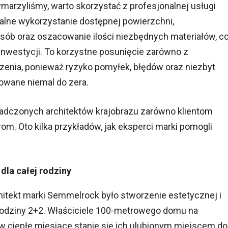
ymarzyliśmy, warto skorzystać z profesjonalnej usługi
malne wykorzystanie dostępnej powierzchni,
ób oraz oszacowanie ilości niezbędnych materiałów, c
inwestycji. To korzystne posunięcie zarówno z
dzenia, ponieważ ryzyko pomyłek, błędów oraz niezbyt
owane niemal do zera.
adczonych architektów krajobrazu zarówno klientom
om. Oto kilka przykładów, jak eksperci marki pomogli
dla całej rodziny
itekt marki Semmelrock było stworzenie estetycznej i
 rodziny 2+2. Właściciele 100-metrowego domu na
 w ciepłe miesiące stanie się ich ulubionym miejscem do