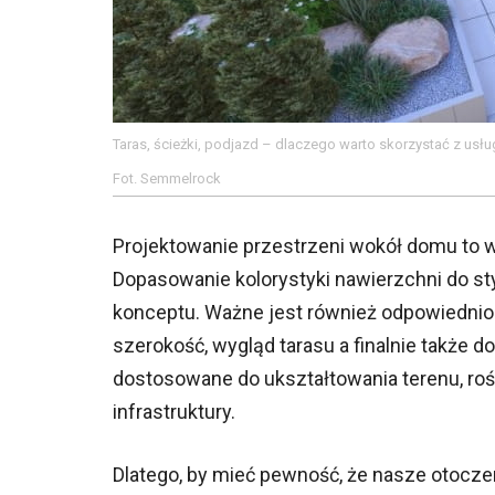
Taras, ścieżki, podjazd – dlaczego warto skorzystać z usłu
Fot. Semmelrock
Projektowanie przestrzeni wokół domu to 
Dopasowanie kolorystyki nawierzchni do st
konceptu. Ważne jest również odpowiednio
szerokość, wygląd tarasu a finalnie także 
dostosowane do ukształtowania terenu, rośl
infrastruktury.
Dlatego, by mieć pewność, że nasze otocze