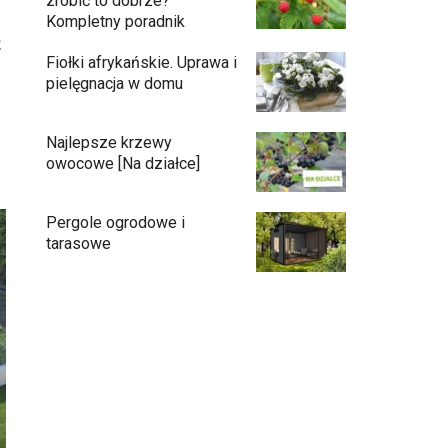
zrobić to dobrze?
Kompletny poradnik
ż
Fiołki afrykańskie. Uprawa i
pielęgnacja w domu
Najlepsze krzewy
owocowe [Na działce]
Pergole ogrodowe i
tarasowe
Eufy C15 — robot koszący bez pętli i bez
stresu
Jak pozbyć się mrówek z domu?
Czy chrząszcze guniaka wyrządzają
szkody?