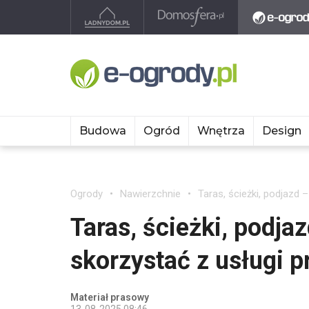
Budowa
Ogród
Wnętrza
Design
Ogrody
Nawierzchnie
Taras, ścieżki, podjazd 
Taras, ścieżki, podja
skorzystać z usługi p
Materiał prasowy