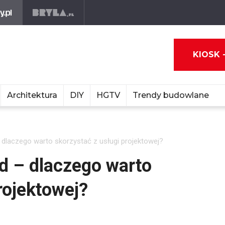
KIOSK 
Architektura
DIY
HGTV
Trendy budowlane
– dlaczego warto skorzystać z usługi projektowej?
zd – dlaczego warto
rojektowej?