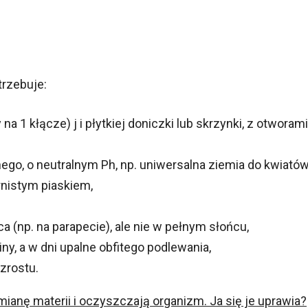
.
rzebuje:
na 1 kłącze) j i płytkiej doniczki lub skrzynki, z otworami
go, o neutralnym Ph, np. uniwersalna ziemia do kwiató
nistym piaskiem,
 (np. na parapecie), ale nie w pełnym słońcu,
liny, a w dni upalne obfitego podlewania,
zrostu.
mianę materii i oczyszczają organizm. Ja się je uprawia?