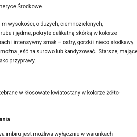
 Ameryce Środkowe.
,3 m wysokości, o dużych, ciemnozielonych,
rube i jędrne, pokryte delikatną skórką w kolorze
h i intensywny smak – ostry, gorzki i nieco słodkawy.
y można jeść na surowo lub kandyzować. Starsze, mając
jako przyprawy.
zebrane w kłosowate kwiatostany w kolorze żółto-
ania
a imbiru jest możliwa wyłącznie w warunkach