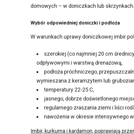
domowych – w doniczkach lub skrzynkach
Wybór odpowiedniej doniczki i podłoża
W warunkach uprawy doniczkowej imbir pot
szerokiej (co najmniej 20 cm średnicy 
odpływowymi i warstwą drenażową,
podłoża próchniczego, przepuszczalne
wymieszana z keramzytem lub gruboziar
temperatury 22-25 C,
jasnego, dobrze doświetlonego miejsca
regularnego zraszania ziemi i liści roś
nawożenia w okresie intensywnego w
Imbir, kurkuma i kardamon, poprawiają prze