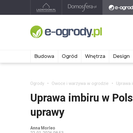
Budowa
Ogród
Wnętrza
Design
Ogrody
Owoce i warzywa w ogrodzie
Uprawa 
Uprawa imbiru w Pol
uprawy
Anna Morleo