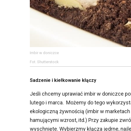
Imbir w doniczce
Fot. Shutterstock
Sadzenie i kiełkowanie kłączy
Jeśli chcemy uprawiać imbir w doniczce po
lutego i marca. Możemy do tego wykorzyst
ekologiczną żywnością (imbir w marketach
hamującymi wzrost, itd.) Przy zakupie zwró
wyschnięte. Wybierzmy kłącza jędrne, najle