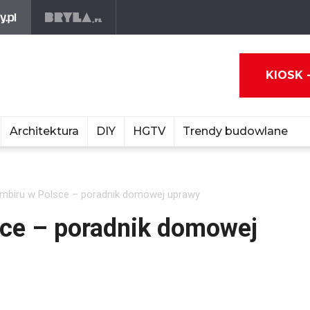
KIOSK 
Architektura
DIY
HGTV
Trendy budowlane
imbiru w Polsce – poradnik domowej uprawy
sce – poradnik domowej