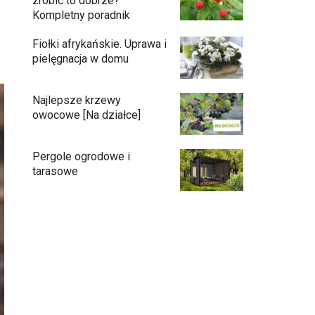
zrobić to dobrze?
Kompletny poradnik
Fiołki afrykańskie. Uprawa i
pielęgnacja w domu
Najlepsze krzewy
owocowe [Na działce]
Pergole ogrodowe i
tarasowe
Eufy C15 — robot koszący bez pętli i bez
stresu
Jak pozbyć się mrówek z domu?
Czy chrząszcze guniaka wyrządzają
szkody?