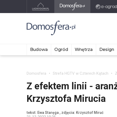
Budowa
Ogród
Wnętrza
Design
Domosfera
Strefa HGTV w Czterech Kątach
Z
Z efektem linii - aran
Krzysztofa Mirucia
tekst: Ewa Staręga , zdjęcia: Krzysztof Miruć