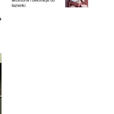
akcesoria i dekoracje do
łazienki
a
Umywalka na konsoli – eleganckie
rozwiązanie do łazienki
Łazienka bez ograniczeń. Jak innowacyjna
toaleta otwiera nowe możliwości
aranżacji?
Umywalka dopasowana do łazienki
Łazienka z oknem - jak ją urządzić?
Łazienka perfekcyjnie zaplanowana