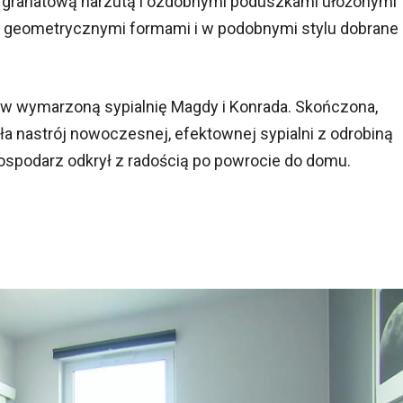
 granatową narzutą i ozdobnymi poduszkami ułożonymi
 z geometrycznymi formami i w podobnymi stylu dobrane
 w wymarzoną sypialnię Magdy i Konrada. Skończona,
a nastrój nowoczesnej, efektownej sypialni z odrobiną
gospodarz odkrył z radością po powrocie do domu.