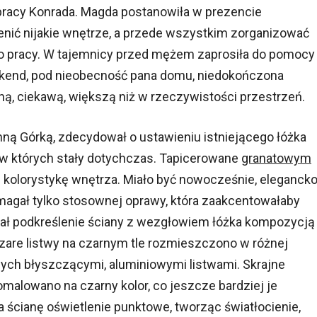
pracy Konrada. Magda postanowiła w prezencie
nić nijakie wnętrze, a przede wszystkim zorganizować
o pracy. W tajemnicy przed mężem zaprosiła do pomocy
eekend, pod nieobecność pana domu, niedokończona
ną, ciekawą, większą niż w rzeczywistości przestrzeń.
nną Górką, zdecydował o ustawieniu istniejącego łóżka
 w których stały dotychczas. Tapicerowane
granatowym
 kolorystykę wnętrza. Miało być nowocześnie, elegancko
magał tylko stosownej oprawy, która zaakcentowałaby
wał podkreślenie ściany z wezgłowiem łóżka kompozycją
Szare listwy na czarnym tle rozmieszczono w różnej
ych błyszczącymi, aluminiowymi listwami. Skrajne
malowano na czarny kolor, co jeszcze bardziej je
 ścianę oświetlenie punktowe, tworząc światłocienie,