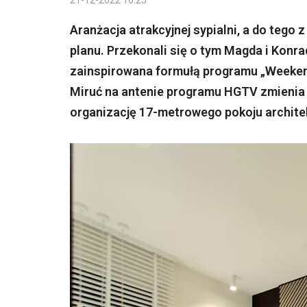
21-12-2022 10:25
Aranżacja atrakcyjnej sypialni, a do teg
planu. Przekonali się o tym Magda i Konr
zainspirowana formułą programu „Weeken
Miruć na antenie programu HGTV zmienia 
organizację 17-metrowego pokoju architekt