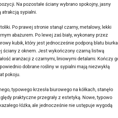
pozycji. Na pozostałe ściany wybrano spokojny, jasny
 atrakcją sypialni.
iki. Po prawej stronie stanął czarny, metalowy, lekki
rnym abażurem. Po lewej zaś biały, wykonany przez
wy kubik, który jest jednocześnie podporą blatu biurka
łej ściany z oknem. Jest wykończony czarną listwą
ałość aranżacji z czarnymi, liniowymi detalami. Kończy g
owiednio dobrane rośliny w sypialni mają niezwykłą
at pokoju.
nego, typowego krzesła biurowego na kółkach, stanęło
ględy praktyczne przegrały z estetyką. Nowe, typowo
kazałego łóżka, ale jednocześnie nie ustępuje wygodą