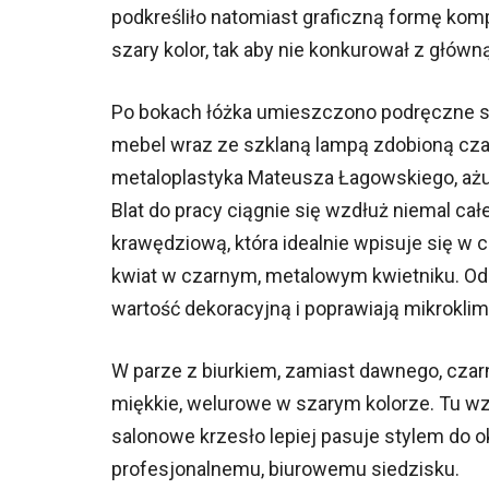
podkreśliło natomiast graficzną formę kom
szary kolor, tak aby nie konkurował z główną
Po bokach łóżka umieszczono podręczne stol
mebel wraz ze szklaną lampą zdobioną cza
metaloplastyka Mateusza Łagowskiego, ażuro
Blat do pracy ciągnie się wzdłuż niemal ca
krawędziową, która idealnie wpisuje się w c
kwiat w czarnym, metalowym kwietniku. Odp
wartość dekoracyjną i poprawiają mikroklim
W parze z biurkiem, zamiast dawnego, czar
miękkie, welurowe w szarym kolorze. Tu wz
salonowe krzesło lepiej pasuje stylem do o
profesjonalnemu, biurowemu siedzisku.