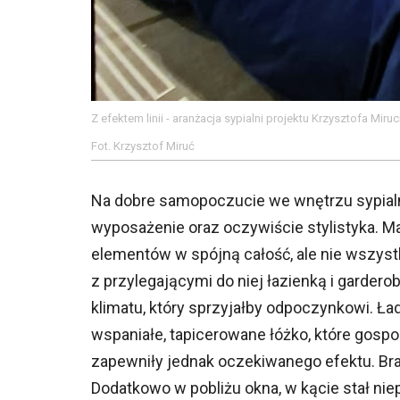
Z efektem linii - aranżacja sypialni projektu Krzysztofa Miruc
Fot. Krzysztof Miruć
Na dobre samopoczucie we wnętrzu sypialni 
wyposażenie oraz oczywiście stylistyka. Ma
elementów w spójną całość, ale nie wszystk
z przylegającymi do niej łazienką i garder
klimatu, który sprzyjałby odpoczynkowi. Ładn
wspaniałe, tapicerowane łóżko, które gosp
zapewniły jednak oczekiwanego efektu. Br
Dodatkowo w pobliżu okna, w kącie stał nie