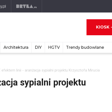
KIOSK 
Architektura
DIY
HGTV
Trendy budowlane
 efektem linii - aranżacja sypialni projektu Krzysztofa Mirucia
żacja sypialni projektu