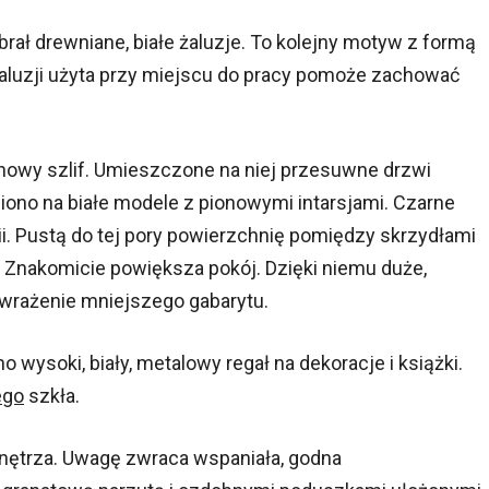
brał drewniane, białe żaluzje. To kolejny motyw z formą
l żaluzji użyta przy miejscu do pracy pomoże zachować
nowy szlif. Umieszczone na niej przesuwne drzwi
iono na białe modele z pionowymi intarsjami. Czarne
i. Pustą do tej pory powierzchnię pomiędzy skrzydłami
 Znakomicie powiększa pokój. Dzięki niemu duże,
 wrażenie mniejszego gabarytu.
 wysoki, biały, metalowy regał na dekoracje i książki.
ego
szkła.
wnętrza. Uwagę zwraca wspaniała, godna