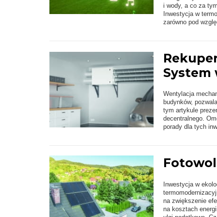
i wody, a co za ty
Inwestycja w term
zarówno pod względ
Rekuper
System w
Wentylacja mechan
budynków, pozwala
tym artykule preze
decentralnego. Om
porady dla tych inw
Fotowol
Inwestycja w ekolog
termomodernizacyj
na zwiększenie efe
na kosztach energi