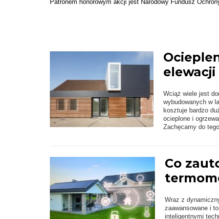
Patronem honorowym akcji jest Narodowy Fundusz Ochron
Ocieplen
elewacji
Wciąż wiele jest d
wybudowanych w lat
kosztuje bardzo du
ocieplone i ogrzew
Zachęcamy do tego,
Co zaut
termomo
Wraz z dynamiczny
zaawansowane i to
inteligentnymi tech