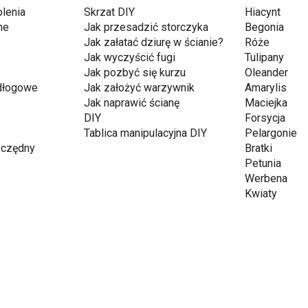
lenia
Skrzat DIY
Hiacynt
ne
Jak przesadzić storczyka
Begonia
Jak załatać dziurę w ścianie?
Róże
Jak wyczyścić fugi
Tulipany
Jak pozbyć się kurzu
Oleander
dłogowe
Jak założyć warzywnik
Amarylis
Jak naprawić ścianę
Maciejka
DIY
Forsycja
Tablica manipulacyjna DIY
Pelargonie
czędny
Bratki
Petunia
Werbena
Kwiaty