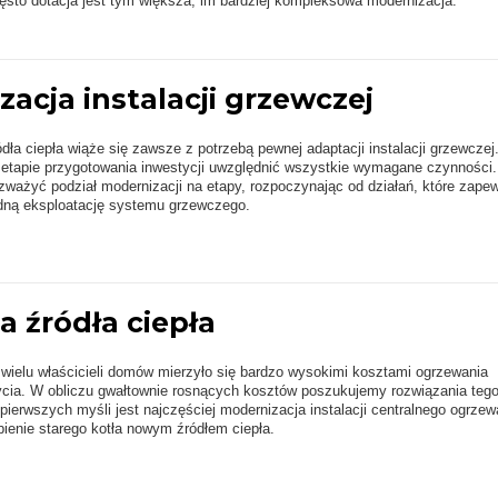
ęsto dotacja jest tym większa, im bardziej kompleksowa modernizacja.
acja instalacji grzewczej
ła ciepła wiąże się zawsze z potrzebą pewnej adaptacji instalacji grzewczej
 etapie przygotowania inwestycji uwzględnić wszystkie wymagane czynności.
ażyć podział modernizacji na etapy, rozpoczynając od działań, które zape
dną eksploatację systemu grzewczego.
 źródła ciepła
 wielu właścicieli domów mierzyło się bardzo wysokimi kosztami ogrzewania
cia. W obliczu gwałtownie rosnących kosztów poszukujemy rozwiązania teg
pierwszych myśli jest najczęściej modernizacja instalacji centralnego ogrzew
ienie starego kotła nowym źródłem ciepła.