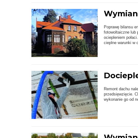
Wymiana
Poprawę bilansu e
fotowoltaiczne lub
ociepleniem połaci
cieplne warunki w 
Dociepl
Remont dachu należ
przedsięwzięcie. C
wykonanie go od no
Wymiana