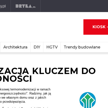
KIOSK 
Architektura
DIY
HGTV
Trendy budowlane
ACJA KLUCZEM DO
DNOŚCI
ksowej termomodernizacji w ramach
nergooszczędności". Radzimy, jak ją
ło we własnym domu oraz z jakich
o przedsięwzięcia.