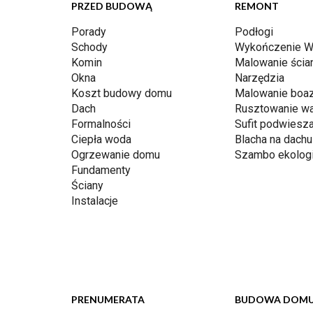
PRZED BUDOWĄ
REMONT
Porady
Podłogi
Schody
Wykończenie W
Komin
Malowanie ścia
Okna
Narzędzia
Koszt budowy domu
Malowanie boaz
Dach
Rusztowanie w
Formalności
Sufit podwiesz
Ciepła woda
Blacha na dachu
Ogrzewanie domu
Szambo ekolog
Fundamenty
Ściany
Instalacje
PRENUMERATA
BUDOWA DOM