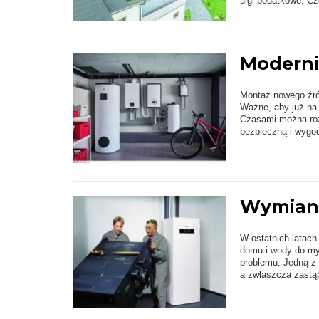
ulgi podatkowe. Cz
Moderniz
Montaż nowego źród
Ważne, aby już na
Czasami można rozw
bezpieczną i wygo
Wymiana
W ostatnich latach
domu i wody do my
problemu. Jedną z 
a zwłaszcza zastąp