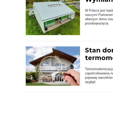
W Polsce jest bar
naszymi Partnerami
własnym domu oraz
przedsięwzięcia.
Stan do
termomo
Termomodernizacja
zapotrzebowania na
poprawę warunków 
wygląd.