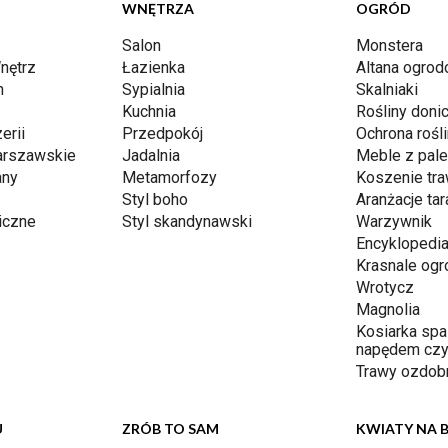
WNĘTRZA
OGRÓD
Salon
Monstera
nętrz
Łazienka
Altana ogro
n
Sypialnia
Skalniaki
Kuchnia
Rośliny don
erii
Przedpokój
Ochrona rośli
arszawskie
Jadalnia
Meble z pale
any
Metamorfozy
Koszenie tr
Styl boho
Aranżacje ta
iczne
Styl skandynawski
Warzywnik
Encyklopedia
Krasnale og
Wrotycz
Magnolia
Kosiarka spa
napędem czy
Trawy ozdob
U
ZRÓB TO SAM
KWIATY NA 