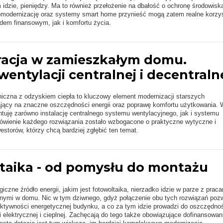
m idzie, pieniędzy. Ma to również przełożenie na dbałość o ochronę środowisk
omodernizację oraz systemy smart home przynieść mogą zatem realne korzyś
em finansowym, jak i komfortu życia.
acja w zamieszkałym domu.
entylacji centralnej i decentraln
iczna z odzyskiem ciepła to kluczowy element modernizacji starszych
jący na znaczne oszczędności energii oraz poprawę komfortu użytkowania. 
ntuję zarówno instalację centralnego systemu wentylacyjnego, jak i systemu
ówienie każdego rozwiązania zostało wzbogacone o praktyczne wytyczne i
estorów, którzy chcą bardziej zgłębić ten temat.
taika - od pomysłu do montażu
iczne źródło energii, jakim jest fotowoltaika, nierzadko idzie w parze z prac
nymi w domu. Nic w tym dziwnego, gdyż połączenie obu tych rozwiązań poz
ktywności energetycznej budynku, a co za tym idzie prowadzi do oszczędno
i elektrycznej i cieplnej. Zachęcają do tego także obowiązujące dofinansowani