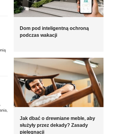
Dom pod inteligentną ochroną
podczas wakacji
.
wnią
o
ania,
Jak dbać o drewniane meble, aby
służyły przez dekady? Zasady
pielęgnacji