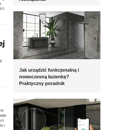
a.
ci,
ej
W
Jak urządzić funkcjonalną i
nowoczesną łazienkę?
Praktyczny poradnik
ami
wala
ści
a i