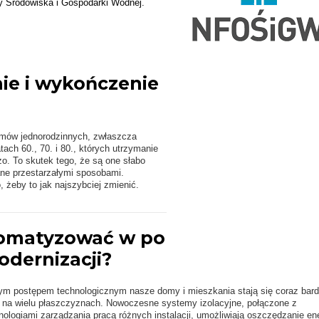
y Środowiska i Gospodarki Wodnej.
ie i wykończenie
omów jednorodzinnych, zwłaszcza
ach 60., 70. i 80., których utrzymanie
żo. To skutek tego, że są one słabo
ane przestarzałymi sposobami.
 żeby to jak najszybciej zmienić.
omatyzować w po
dernizacji?
m postępem technologicznym nasze domy i mieszkania stają się coraz bard
 na wielu płaszczyznach. Nowoczesne systemy izolacyjne, połączone z
nologiami zarządzania pracą różnych instalacji, umożliwiają oszczędzanie ene