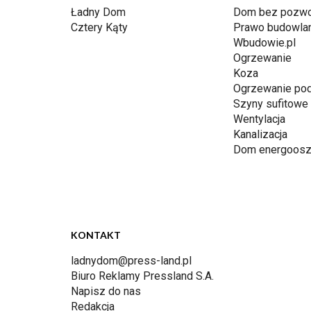
Ładny Dom
Dom bez pozwo
Cztery Kąty
Prawo budowla
Wbudowie.pl
Ogrzewanie
Koza
Ogrzewanie po
Szyny sufitowe
Wentylacja
Kanalizacja
Dom energoosz
KONTAKT
ladnydom@press-land.pl
Biuro Reklamy Pressland S.A.
Napisz do nas
Redakcja