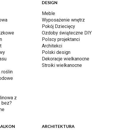
DESIGN
Meble
dowa
Wyposażenie wnętrz
Pokój Dziecięcy
iczkowe
Ozdoby świąteczne DIY
n
Polscy projektanci
t
Architekci
awy
Polski design
rasu
Dekoracje wielkanocne
Stroiki wielkanocne
 roślin
rodowe
linowa z
 bez?
ne
BALKON
ARCHITEKTURA