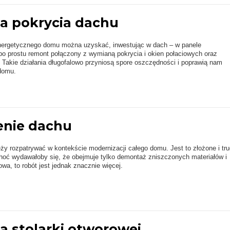
 pokrycia dachu
nergetycznego domu można uzyskać, inwestując w dach – w panele
 po prostu remont połączony z wymianą pokrycia i okien połaciowych oraz
. Takie działania długofalowo przyniosą spore oszczędności i poprawią nam
domu.
enie dachu
y rozpatrywać w kontekście modernizacji całego domu. Jest to złożone i tr
hoć wydawałoby się, że obejmuje tylko demontaż zniszczonych materiałów i
wa, to robót jest jednak znacznie więcej.
 stolarki otworowej