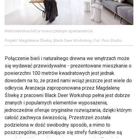
Nieśmiertelna biel w nowoczesnym apartamencie
Projekt: Magdalena Śliwka, Black Deer Workshop; Fot. Pion Studio
Połączenie bieli i naturalnego drewna we wnętrzach może
się wydawać przewidywalne - prezentowane mieszkanie o
powierzchni 100 metrów kwadratowych jest jednak
dowodem na to, że przed nami wciąż jeszcze jest wiele do
odkrycia. Aranżacja zaproponowana przez Magdalenę
Śliwkę z pracowni Black Deer Workshop pełna jest dobrze
znanych i popularnych elementów wyposażenia,
jednocześnie oferuje oryginalne rozwiązania, dzięki którym
całość zachwyca świeżością. Przestrzeń została
podzielona w dość swobodny sposób, a mimo to
poszczególne, przenikające się strefy funkcjonalne są