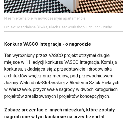
Nieśmiertelna biel w nowoczesnym apartamencie
Projekt: Magdalena Śliwka, Black Deer Workshop; Fot. Pion Studio
Konkurs VASCO Integracja - o nagrodzie
Ten wyróżniony przez VASCO projekt otrzymał drugie
miejsce w 11. edycji konkursu VASCO Integracja. Komisja
konkursu, składająca się z przedstawicieli środowiska
architektów wnętrz oraz mediów, pod przewodnictwem
Joanny Walendzik-Stefańskiej z Akademii Sztuk Pięknych
w Warszawie, przyznawała nagrody w dwóch kategoriach:
projektów zrealizowanych i projektów koncepcyjnych.
Zobacz prezentacje innych mieszkań, które zostały
nagrodzone w tym konkursie na przestrzeni lat: