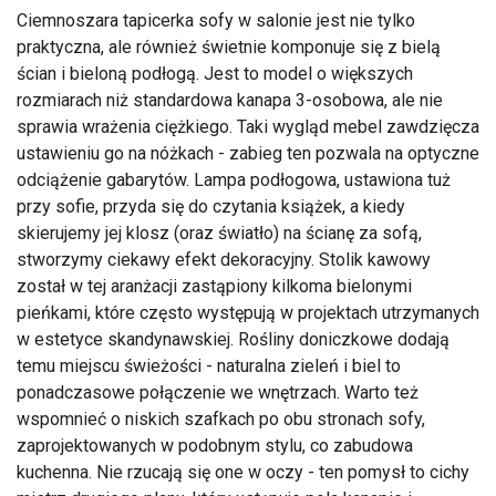
Ciemnoszara tapicerka sofy w salonie jest nie tylko
praktyczna, ale również świetnie komponuje się z bielą
ścian i bieloną podłogą. Jest to model o większych
rozmiarach niż standardowa kanapa 3-osobowa, ale nie
sprawia wrażenia ciężkiego. Taki wygląd mebel zawdzięcza
ustawieniu go na nóżkach - zabieg ten pozwala na optyczne
odciążenie gabarytów. Lampa podłogowa, ustawiona tuż
przy sofie, przyda się do czytania książek, a kiedy
skierujemy jej klosz (oraz światło) na ścianę za sofą,
stworzymy ciekawy efekt dekoracyjny. Stolik kawowy
został w tej aranżacji zastąpiony kilkoma bielonymi
pieńkami, które często występują w projektach utrzymanych
w estetyce skandynawskiej. Rośliny doniczkowe dodają
temu miejscu świeżości - naturalna zieleń i biel to
ponadczasowe połączenie we wnętrzach. Warto też
wspomnieć o niskich szafkach po obu stronach sofy,
zaprojektowanych w podobnym stylu, co zabudowa
kuchenna. Nie rzucają się one w oczy - ten pomysł to cichy