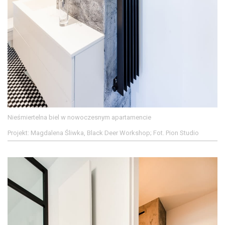
Nieśmiertelna biel w nowoczesnym apartamencie
Projekt: Magdalena Śliwka, Black Deer Workshop; Fot. Pion Studio