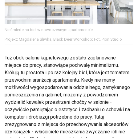
Nieśmiertelna biel w nowoczesnym apartamencie
Projekt: Magdalena Śliwka, Black Deer Workshop; Fot. Pion Studio
Tuż obok salonu kąpielowego zostało zaplanowane
miejsce do pracy, stanowiące pochwałę minimalizmu.
Królują tu prostota i po raz kolejny biel, która jest tematem
przewodnim aranżacji apartamentu. Kiedy nie mamy
możliwości wygospodarowania oddzielnego, zamykanego
pomieszczenia na gabinet, możemy z powodzeniem
wydzielić kawałek przestrzeni choćby w salonie -
oczywiście pamiętając o estetyce i zadbaniu o schowki na
komputer i drobiazgi potrzebne do pracy. Tutaj
zrezygnowano z miejsca do przechowywania akcesoriów
czy książek - właściciele mieszkania zwyczajnie ich nie