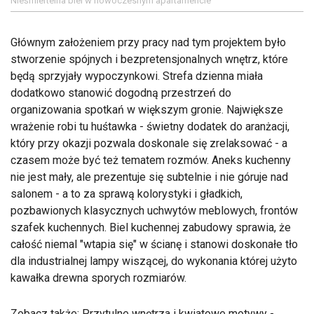
Nieśmiertelna biel w nowoczesnym apartamencie
Głównym założeniem przy pracy nad tym projektem było
stworzenie spójnych i bezpretensjonalnych wnętrz, które
będą sprzyjały wypoczynkowi. Strefa dzienna miała
dodatkowo stanowić dogodną przestrzeń do
organizowania spotkań w większym gronie. Największe
wrażenie robi tu huśtawka - świetny dodatek do aranżacji,
który przy okazji pozwala doskonale się zrelaksować - a
czasem może być też tematem rozmów. Aneks kuchenny
nie jest mały, ale prezentuje się subtelnie i nie góruje nad
salonem - a to za sprawą kolorystyki i gładkich,
pozbawionych klasycznych uchwytów meblowych, frontów
szafek kuchennych. Biel kuchennej zabudowy sprawia, że
całość niemal "wtapia się" w ścianę i stanowi doskonałe tło
dla industrialnej lampy wiszącej, do wykonania której użyto
kawałka drewna sporych rozmiarów.
Zobacz także:
Przytulne wnętrza i kwiatowe motywy -