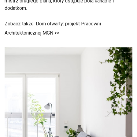
mistrz drugiego planu, który ustępuje pola kanapie i
dodatkom.
Zobacz także:
Dom otwarty: projekt Pracowni
Architektonicznej MGN
>>