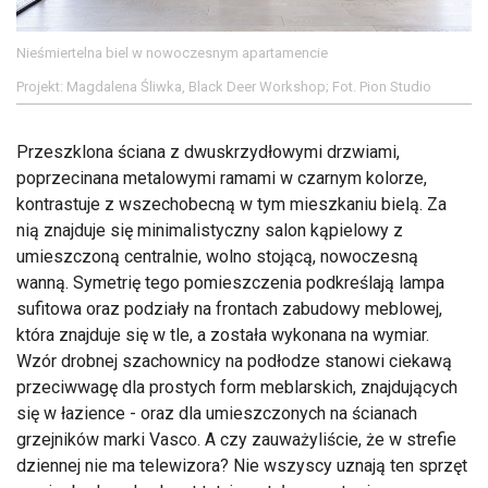
Nieśmiertelna biel w nowoczesnym apartamencie
Projekt: Magdalena Śliwka, Black Deer Workshop; Fot. Pion Studio
Przeszklona ściana z dwuskrzydłowymi drzwiami,
poprzecinana metalowymi ramami w czarnym kolorze,
kontrastuje z wszechobecną w tym mieszkaniu bielą. Za
nią znajduje się minimalistyczny salon kąpielowy z
umieszczoną centralnie, wolno stojącą, nowoczesną
wanną. Symetrię tego pomieszczenia podkreślają lampa
sufitowa oraz podziały na frontach zabudowy meblowej,
która znajduje się w tle, a została wykonana na wymiar.
Wzór drobnej szachownicy na podłodze stanowi ciekawą
przeciwwagę dla prostych form meblarskich, znajdujących
się w łazience - oraz dla umieszczonych na ścianach
grzejników marki Vasco. A czy zauważyliście, że w strefie
dziennej nie ma telewizora? Nie wszyscy uznają ten sprzęt