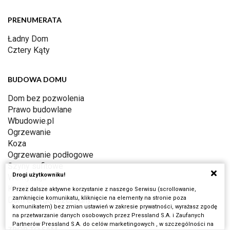
PRENUMERATA
Ładny Dom
Cztery Kąty
BUDOWA DOMU
Dom bez pozwolenia
Prawo budowlane
Wbudowie.pl
Ogrzewanie
Koza
Ogrzewanie podłogowe
Szyny sufitowe
Drogi użytkowniku!
Wentylacja
Kanalizacja
Przez dalsze aktywne korzystanie z naszego Serwisu (scrollowanie,
zamknięcie komunikatu, kliknięcie na elementy na stronie poza
Dom energooszczędny
komunikatem) bez zmian ustawień w zakresie prywatności, wyrażasz zgodę
na przetwarzanie danych osobowych przez Pressland S.A. i Zaufanych
Partnerów Pressland S.A. do celów marketingowych , w szczególności na
ZRÓB TO SAM