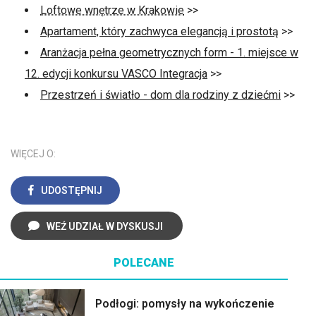
Loftowe wnętrze w Krakowie
>>
Apartament, który zachwyca elegancją i prostotą
>>
Aranżacja pełna geometrycznych form - 1. miejsce w
12. edycji konkursu VASCO Integracja
>>
Przestrzeń i światło - dom dla rodziny z dziećmi
>>
WIĘCEJ O:
UDOSTĘPNIJ
WEŹ UDZIAŁ W DYSKUSJI
POLECANE
Podłogi: pomysły na wykończenie