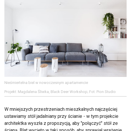
Nieśmiertelna biel w nowoczesnym apartamencie
Projekt: Magdalena Śliwka, Black Deer Workshop; Fot. Pion Studio
W mniejszych przestrzeniach mieszkalnych najczęściej
ustawiamy stół jadalniany przy ścianie - w tym projekcie
architektka wyszła z propozycją, aby "połączyć" stół ze
ścianą. Blat wycięto w taki sposób, aby sprawiał wrażenie