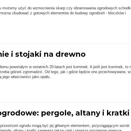
nu możemy użyć do wzmocnienia skarp czy obramowania ogrodowych schodk
" można zbudować z gotowych elementów do budowy ogrodzeń - bloczków i
ie i stojaki na drewno
mu powstałym w ostatnich 20-latach jest kominek. A jeśli jest kominek, to 
trzeba gdzieś zgromadzić. Od tego, jak i gdzie będzie ono przechowywane, w
ą jego właściwości jako opału.
grodowe: pergole, altany i kratki
zestrzeń ogrodu mogą być jej głównym elementem, przyciągającym wzrok
ergole, altany i kratki zapewnią także cień i stworzą przyjemne miejsce