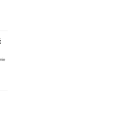
.
ć
nie