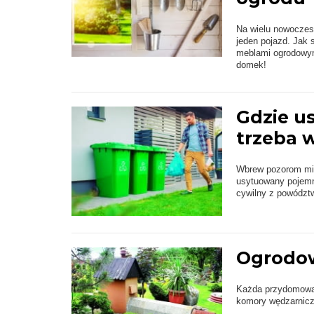
Na wielu nowoczes
jeden pojazd. Jak 
meblami ogrodowym
domek!
Gdzie us
trzeba 
Wbrew pozorom miej
usytuowany pojemn
cywilny z powództ
Ogrodow
Każda przydomowa 
komory wędzarnicz