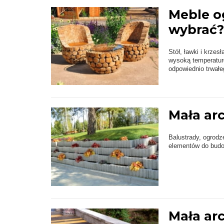
Meble o
wybrać?
Stół, ławki i krzes
wysoką temperatur
odpowiednio trwałe
Mała ar
Balustrady, ogrodz
elementów do budo
Mała ar