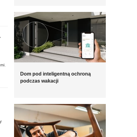
-
ćmi.
Dom pod inteligentną ochroną
podczas wakacji
y