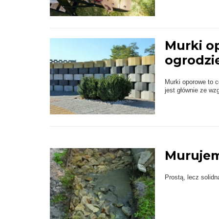
Murki o
ogrodzi
Murki oporowe to c
jest głównie ze wz
Murujem
Prostą, lecz soli