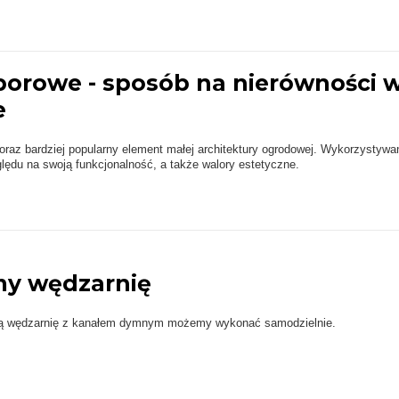
porowe - sposób na nierówności 
e
oraz bardziej popularny element małej architektury ogrodowej. Wykorzystywa
ględu na swoją funkcjonalność, a także walory estetyczne.
y wędzarnię
dną wędzarnię z kanałem dymnym możemy wykonać samodzielnie.