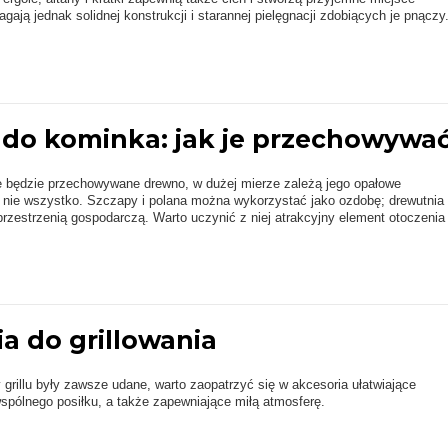
ją jednak solidnej konstrukcji i starannej pielęgnacji zdobiących je pnączy
do kominka: jak je przechowywa
ie będzie przechowywane drewno, w dużej mierze zależą jego opałowe
o nie wszystko. Szczapy i polana można wykorzystać jako ozdobę; drewutnia 
rzestrzenią gospodarczą. Warto uczynić z niej atrakcyjny element otoczenia
a do grillowania
 grillu były zawsze udane, warto zaopatrzyć się w akcesoria ułatwiające
pólnego posiłku, a także zapewniające miłą atmosferę.