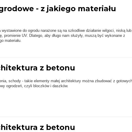
grodowe - z jakiego materiału
ła wystawione do ogrodu narażone są na szkodliwe działanie wilgoci, niską lub
ę, promienie UV. Dlatego, aby długo nam służyły, muszą być wykonane z
go materiału.
chitektura z betonu
enia, schody - takie elementy małej architektury można zbudować z gotowyc
wy ogrodzeń, czyli bloczków i daszków.
chitektura z betonu