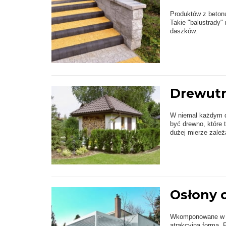
Produktów z beto
Takie "balustrady
daszków.
Drewutn
W niemal każdym do
być drewno, które 
dużej mierze zależ
Osłony o
Wkomponowane w pr
atrakcyjną formą. P