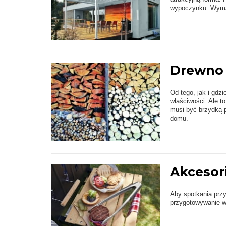
wypoczynku. Wymaga
Drewno 
Od tego, jak i gdz
właściwości. Ale t
musi być brzydką p
domu.
Akcesori
Aby spotkania przy
przygotowywanie ws