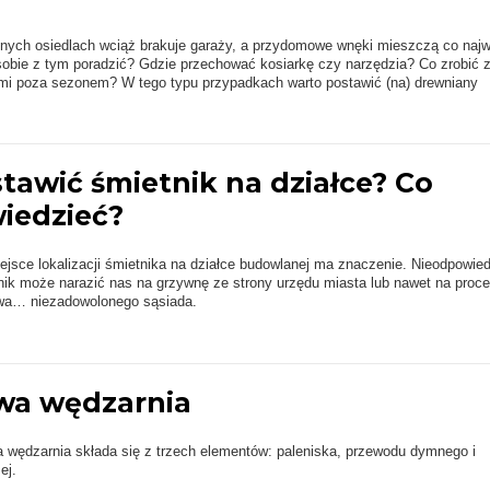
nych osiedlach wciąż brakuje garaży, a przydomowe wnęki mieszczą co najw
sobie z tym poradzić? Gdzie przechować kosiarkę czy narzędzia? Co zrobić 
i poza sezonem? W tego typu przypadkach warto postawić (na) drewniany
tawić śmietnik na działce? Co
wiedzieć?
sce lokalizacji śmietnika na działce budowlanej ma znaczenie. Nieodpowied
ik może narazić nas na grzywnę ze strony urzędu miasta lub nawet na proc
wa… niezadowolonego sąsiada.
a wędzarnia
wędzarnia składa się z trzech elementów: paleniska, przewodu dymnego i
ej.