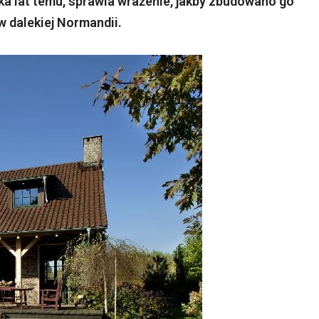
a lat temu, sprawia wrażenie, jakby zbudowano go
w dalekiej Normandii.