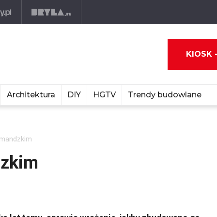
KIOSK 
Architektura
DIY
HGTV
Trendy budowlane
rmandzkim
dzkim