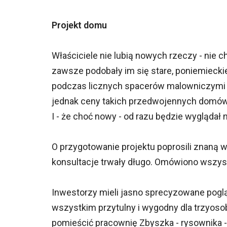
Projekt domu
Właściciele nie lubią nowych rzeczy - nie c
zawsze podobały im się stare, poniemieckie
podczas licznych spacerów malowniczymi u
jednak ceny takich przedwojennych domów b
I - że choć nowy - od razu będzie wyglądał n
O przygotowanie projektu poprosili znaną w
konsultacje trwały długo. Omówiono wszyst
Inwestorzy mieli jasno sprecyzowane poglą
wszystkim przytulny i wygodny dla trzyosob
pomieścić pracownię Zbyszka - rysownika - or