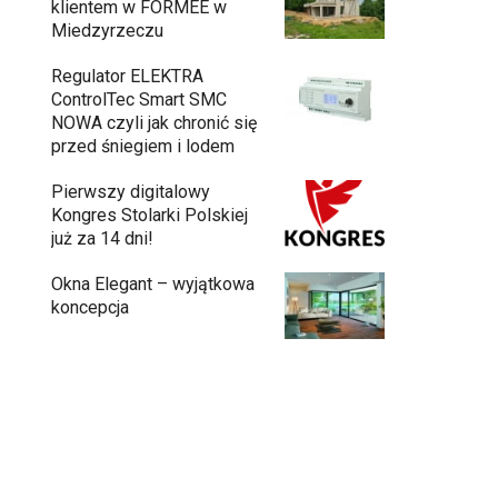
klientem w FORMEE w
Miedzyrzeczu
Regulator ELEKTRA
ControlTec Smart SMC
NOWA czyli jak chronić się
przed śniegiem i lodem
Pierwszy digitalowy
Kongres Stolarki Polskiej
już za 14 dni!
Okna Elegant – wyjątkowa
koncepcja
Budowa domu z gotowych modułów – jak
przebiega cały proces?
Meble ogrodowe drewniane, metalowe
czy z technorattanu? Plusy i minusy