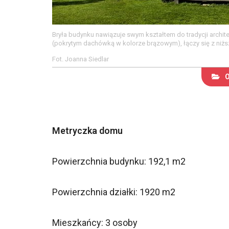
Bryła budynku nawiązuje swym kształtem do tradycji arch
(pokrytym dachówką w kolorze brązowym), łączy się z niższ
Fot. Joanna Siedlar
Metryczka domu
Powierzchnia budynku: 192,1 m2
Powierzchnia działki: 1920 m2
Mieszkańcy: 3 osoby