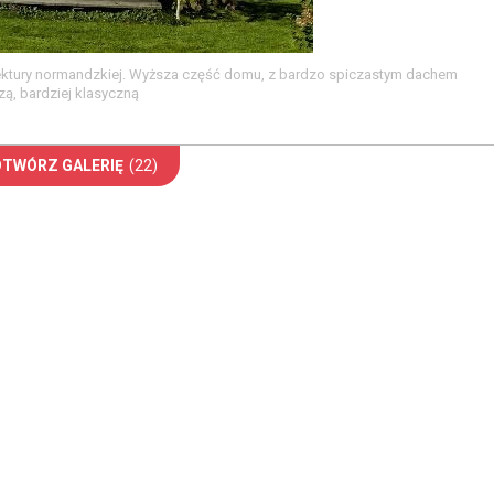
itektury normandzkiej. Wyższa część domu, z bardzo spiczastym dachem
ą, bardziej klasyczną
OTWÓRZ GALERIĘ
(22)