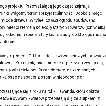
ego projektu. Przeważającą jego część zajmuje
nki; wilgotny teren sprzyja roślinności. Dookoła niego
i młode drzewa. W tylnej części ogrodu zbudowano
tóry mieści niemałą kolekcję starych rowerów (ich wielką
ogrodzeniem rośnie stary las liściasty, do którego można
 płocie.
ianym płotem. Od furtki do drzwi wejściowych prowadzi
skowca. Kruszą się one i murszeją, przez co wyglądają,
oba się właścicielom. Przed domem, na kamiennych
 kalosze na spacer z psem w niepogodne dni.
astające się z roku na rok - i lawenda, która dobrze
oletowe dywany kwiatów przeplatają się ze słupkami z
riał pojawiający się w wielu miejscach w ogrodzie w