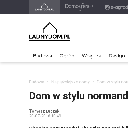
Budowa
Ogród
Wnętrza
Design
Budowa
Najpiękniejsze domy
Dom w stylu no
Dom w stylu norman
Tomasz Łuczak
20-07-2016 10:49