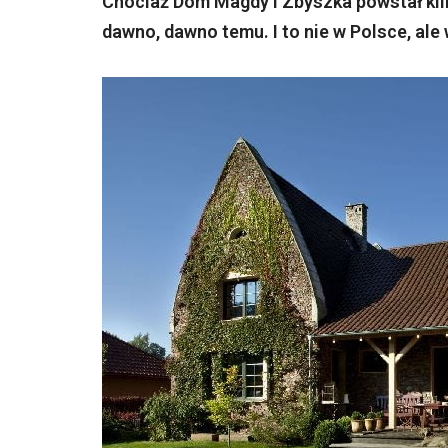
Chociaż Dom Magdy i Zbyszka powstał kilk
dawno, dawno temu. I to nie w Polsce, ale 