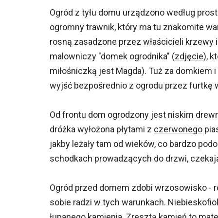
Ogród z tyłu domu urządzono według prost
ogromny trawnik, który ma tu znakomite waru
rosną zasadzone przez właścicieli krzewy 
malowniczy "domek ogrodnika"
(zdjęcie)
, k
miłośniczką jest Magda). Tuż za domkiem i 
wyjść bezpośrednio z ogrodu przez furtkę w
Od frontu dom ogrodzony jest niskim drewn
dróżka wyłożona płytami z
czerwonego
pia
jakby leżały tam od wieków, co bardzo pod
schodkach prowadzących do drzwi, czekają
Ogród przed domem zdobi wrzosowisko - rozr
sobie radzi w tych warunkach. Niebieskofi
łupanego kamienia. Zresztą kamień to mate