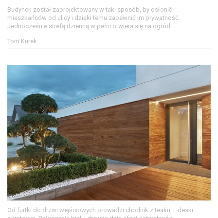
Budynek został zaprojektowany w taki sposób, by osłonić
mieszkańców od ulicy i dzięki temu zapewnić im prywatność.
Jednocześnie strefą dzienną w pełni otwiera się na ogród
Tom Kurek
Od furtki do drzwi wejściowych prowadzi chodnik z teaku – deski