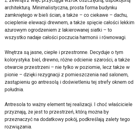
Z zewnątrz więc przyciąga wzrok oszczędną, uspokojoną
architekturą. Minimalistyczna, prosta forma budynku
zamkniętego w bieli ścian, a także – co ciekawe – dachu,
ocieplenie elewacji drewnem, a także spięcie całości lekkim
ażurowym ogrodzeniem z lakierowanej siatki – to
wszystko nadaje całości poczucia harmonii i równowagi.
Wnętrza są jasne, ciepłe i przestronne. Decyduje o tym
kolorystyka: biel, drewno, różne odcienie szarości, a także
otwarcie przestrzeni – nie tylko w poziomie, lecz także w
pionie – dzięki rezygnacji z pomieszczenia nad salonem,
zastąpieniu go antresolą i doświetleniu tej strefy oknem od
południa.
Antresola to ważny element tej realizacji. I choć właściciele
przyznają, że jest to przestrzeń, którą można by
przeznaczyć na dodatkowy pokój, podkreślają zalety tego
rozwiązania.