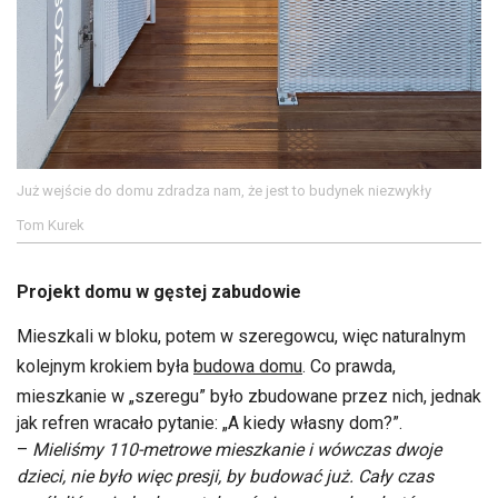
Już wejście do domu zdradza nam, że jest to budynek niezwykły
Tom Kurek
Projekt domu w gęstej zabudowie
Mieszkali w bloku, potem w szeregowcu, więc naturalnym
kolejnym krokiem była
budowa domu
. Co prawda,
mieszkanie w „szeregu” było zbudowane przez nich, jednak
jak refren wracało pytanie: „A kiedy własny dom?”.
–
Mieliśmy 110-metrowe mieszkanie i wówczas dwoje
dzieci, nie było więc presji, by budować już. Cały czas