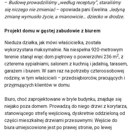
–
Budowę prowadziliśmy „według receptury”, staraliśmy
się niczego nie zmieniać
– opowiada pani Ewelina.
Jedyną
zmianę wymusiło życie, a mianowicie… dziecko w drodze.
Projekt domu w gęstej zabudowie z biurem
Nieduża działka, jak mówi właścicielka, została
wykorzystana maksymalnie. Na niespełna 920-metrowym
2
terenie stanął więc dom piętrowy o powierzchni 236 m
, z
czterema sypialniami, salonem z kuchnią i jadalnią, tarasem,
garażem i biurem. W sam raz na potrzeby czteroosobowej
rodziny, w tym właścicieli – przedsiębiorców, pracujących i
przyjmujących klientów w domu.
Biuro, choć zaprojektowane w bryle budynku, znajduje się
niejako poza domem. Prowadzą do niego drzwi z korytarza,
stanowiącego strefę wejściową, dyskretnie oddzieloną od
części mieszkalnej drzwiami przesuwnymi. Wejście do
biura umiejscowione jest po prawej stronie, po lewej