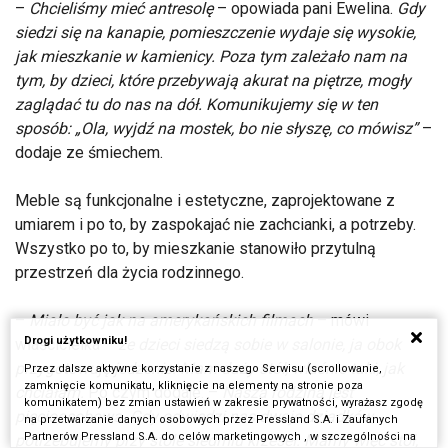
–
Chcieliśmy mieć antresolę
– opowiada pani Ewelina.
Gdy
siedzi się na kanapie, pomieszczenie wydaje się wysokie,
jak mieszkanie w kamienicy. Poza tym zależało nam na
tym, by dzieci, które przebywają akurat na piętrze, mogły
zaglądać tu do nas na dół. Komunikujemy się w ten
sposób: „Ola, wyjdź na mostek, bo nie słyszę, co mówisz”
–
dodaje ze śmiechem.
Meble są funkcjonalne i estetyczne, zaprojektowane z
umiarem i po to, by zaspokajać nie zachcianki, a potrzeby.
Wszystko po to, by mieszkanie stanowiło przytulną
przestrzeń dla życia rodzinnego.
–
Miało być jak na amerykańskich filmach
– mówi
Drogi użytkowniku!
właścicielka –
że dzieci siedzą sobie w salonie, ja obok
przygotowuję jedzenie. Mam duży stół, właśnie taki, jak
Przez dalsze aktywne korzystanie z naszego Serwisu (scrollowanie,
zamknięcie komunikatu, kliknięcie na elementy na stronie poza
chciałam.
Po czym dodaje: –
Nasza rodzina jest
komunikatem) bez zmian ustawień w zakresie prywatności, wyrażasz zgodę
pięcioosobowa. Gdy odwiedzi nas dwoje dziadków,
na przetwarzanie danych osobowych przez Pressland S.A. i Zaufanych
Partnerów Pressland S.A. do celów marketingowych , w szczególności na
potrzebujemy przy stole siedmiu krzeseł. Mamy więc stół,