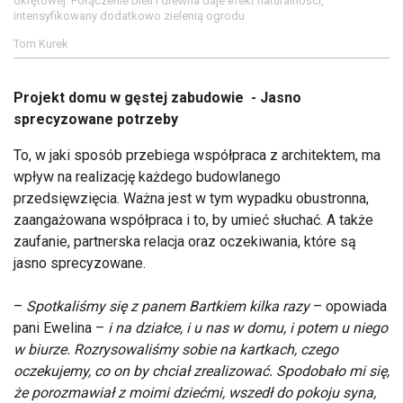
okrętowej. Połączenie bieli i drewna daje efekt naturalności,
intensyfikowany dodatkowo zielenią ogrodu
Tom Kurek
Projekt domu w gęstej zabudowie - Jasno
sprecyzowane potrzeby
To, w jaki sposób przebiega współpraca z architektem, ma
wpływ na realizację każdego budowlanego
przedsięwzięcia. Ważna jest w tym wypadku obustronna,
zaangażowana współpraca i to, by umieć słuchać. A także
zaufanie, partnerska relacja oraz oczekiwania, które są
jasno sprecyzowane.
–
Spotkaliśmy się z panem Bartkiem kilka razy
– opowiada
pani Ewelina –
i na działce, i u nas w domu, i potem u niego
w biurze. Rozrysowaliśmy sobie na kartkach, czego
oczekujemy, co on by chciał zrealizować. Spodobało mi się,
że porozmawiał z moimi dziećmi, wszedł do pokoju syna,