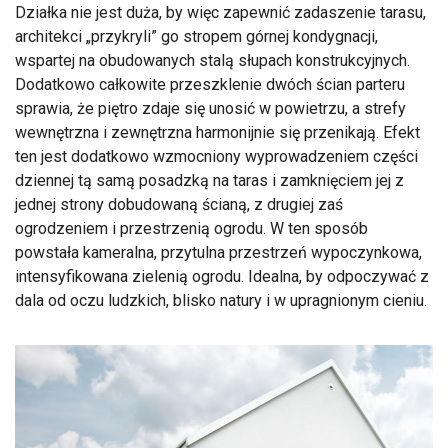
Działka nie jest duża, by więc zapewnić zadaszenie tarasu,
architekci „przykryli” go stropem górnej kondygnacji,
wspartej na obudowanych stalą słupach konstrukcyjnych.
Dodatkowo całkowite przeszklenie dwóch ścian parteru
sprawia, że piętro zdaje się unosić w powietrzu, a strefy
wewnętrzna i zewnętrzna harmonijnie się przenikają. Efekt
ten jest dodatkowo wzmocniony wyprowadzeniem części
dziennej tą samą posadzką na taras i zamknięciem jej z
jednej strony dobudowaną ścianą, z drugiej zaś
ogrodzeniem i przestrzenią ogrodu. W ten sposób
powstała kameralna, przytulna przestrzeń wypoczynkowa,
intensyfikowana zielenią ogrodu. Idealna, by odpoczywać z
dala od oczu ludzkich, blisko natury i w upragnionym cieniu.