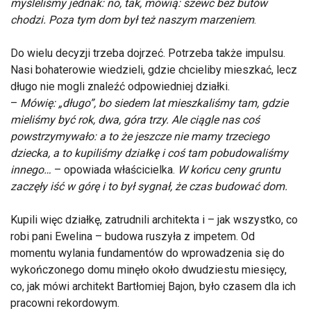
myśleliśmy jednak: no, tak, mówią: szewc bez butów
chodzi. Poza tym dom był też naszym marzeniem
.
Do wielu decyzji trzeba dojrzeć. Potrzeba także impulsu.
Nasi bohaterowie wiedzieli, gdzie chcieliby mieszkać, lecz
długo nie mogli znaleźć odpowiedniej działki.
–
Mówię: „długo”, bo siedem lat mieszkaliśmy tam, gdzie
mieliśmy być rok, dwa, góra trzy. Ale ciągle nas coś
powstrzymywało: a to że jeszcze nie mamy trzeciego
dziecka, a to kupiliśmy działkę i coś tam pobudowaliśmy
innego…
– opowiada właścicielka.
W końcu ceny gruntu
zaczęły iść w górę i to był sygnał, że czas budować dom.
Kupili więc działkę, zatrudnili architekta i – jak wszystko, co
robi pani Ewelina – budowa ruszyła z impetem. Od
momentu wylania fundamentów do wprowadzenia się do
wykończonego domu minęło około dwudziestu miesięcy,
co, jak mówi architekt Bartłomiej Bajon, było czasem dla ich
pracowni rekordowym.