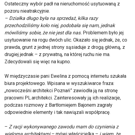
Ostateczny wybór padł na nieruchomość usytuowaną z
pozoru nieatrakcyjnie.
– Działka długo była na sprzedaż, kilka razy
przechodziliśmy koło niej, podobała się nam, jednak
mówiliśmy sobie, że nie jest dla nas.
Problemem było jej
usytuowanie na rogu dwóch ulic. Okazało się jednak, że, co
prawda, grunt z jednej strony sąsiaduje z drogą główną, z
drugiej jednak – z prywatną, na której ruchu nie ma.
Zdecydowali się więc na kupno.
W międzyczasie pani Ewelina z pomocą internetu szukała
biura projektowego. Wpisana w wyszukiwarce fraza:
„nowocześni architekci Poznań” zawiodła ją na stronę
pracowni PL.architekci. Zainteresowały ją ich realizacje,
podczas rozmowy z Bartłomiejem Bajonem zagrały
odpowiednie elementy i tak nawiązali współpracę.
–
Z racji wykonywanego zawodu mam do czynienia z
wieloma architektami
– mówi właścicielka –
i wiem, że