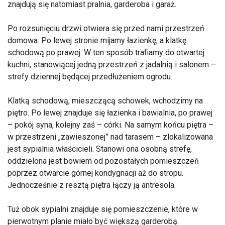
znajdują się natomiast pralnia, garderoba i garaż.
Po rozsunięciu drzwi otwiera się przed nami przestrzeń
domowa. Po lewej stronie mijamy łazienkę, a klatkę
schodową po prawej. W ten sposób trafiamy do otwartej
kuchni, stanowiącej jedną przestrzeń z jadalnią i salonem –
strefy dziennej będącej przedłużeniem ogrodu.
Klatką schodową, mieszczącą schowek, wchodzimy na
piętro. Po lewej znajduje się łazienka i bawialnia, po prawej
– pokój syna, kolejny zaś – córki. Na samym końcu piętra –
w przestrzeni „zawieszonej” nad tarasem – zlokalizowana
jest sypialnia właścicieli. Stanowi ona osobną strefę,
oddzielona jest bowiem od pozostałych pomieszczeń
poprzez otwarcie górnej kondygnacji aż do stropu.
Jednocześnie z resztą piętra łączy ją antresola.
Tuż obok sypialni znajduje się pomieszczenie, które w
pierwotnym planie miało być większą garderobą.