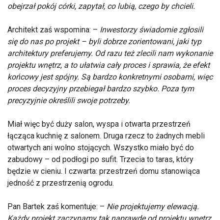
obejrzał pokój córki, zapytał, co lubią, czego by chcieli.
Architekt zaś wspomina: –
Inwestorzy świadomie zgłosili
się do nas po projekt – byli dobrze zorientowani, jaki typ
architektury preferujemy. Od razu też zlecili nam wykonanie
projektu wnętrz, a to ułatwia cały proces i sprawia, że efekt
końcowy jest spójny. Są bardzo konkretnymi osobami, więc
proces decyzyjny przebiegał bardzo szybko. Poza tym
precyzyjnie określili swoje potrzeby.
Miał więc być duży salon, wyspa i otwarta przestrzeń
łącząca kuchnię z salonem. Druga rzecz to żadnych mebli
otwartych ani wolno stojących. Wszystko miało być do
zabudowy – od podłogi po sufit. Trzecia to taras, który
będzie w cieniu. I czwarta: przestrzeń domu stanowiąca
jedność z przestrzenią ogrodu.
Pan Bartek zaś komentuje: –
Nie projektujemy elewacją.
Każdy projekt zaczynamy tak naprawdę od projektu wnętrz