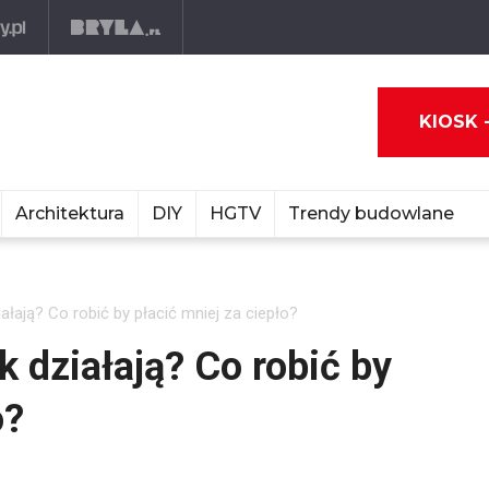
KIOSK 
Architektura
DIY
HGTV
Trendy budowlane
ziałają? Co robić by płacić mniej za ciepło?
ak działają? Co robić by
o?