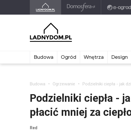
Budowa
Ogród
Wnętrza
Design
Budowa
Ogrzewanie
Podzielniki ciepła - jak d
Podzielniki ciepła - j
płacić mniej za ciepł
Red