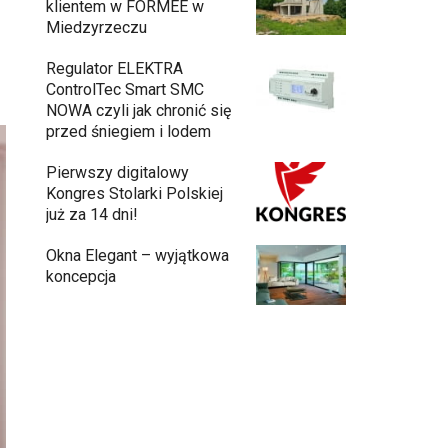
klientem w FORMEE w
Miedzyrzeczu
Regulator ELEKTRA
ControlTec Smart SMC
NOWA czyli jak chronić się
przed śniegiem i lodem
Pierwszy digitalowy
Kongres Stolarki Polskiej
już za 14 dni!
Okna Elegant – wyjątkowa
koncepcja
Budowa domu z gotowych modułów – jak
przebiega cały proces?
Meble ogrodowe drewniane, metalowe
czy z technorattanu? Plusy i minusy