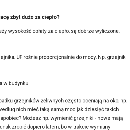
łacę zbyt dużo za ciepło?
eży wysokość opłaty za ciepło, są dobrze wyliczone.
zejnika. UF rośnie proporcjonalnie do mocy. Np. grzejnik
a w budynku.
padku grzejników żeliwnych często oceniają na oko, np.
 według nich mieć taką samą moc jak dziesięć takich
zapobiec? Możesz np. wymienić grzejniki - nowe mają
nak zrobić dopiero latem, bo w trakcie wymiany